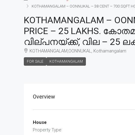
KOTHAMANGALAM – OONNUKAL – 38 CENT – 700 SQFT HOUS
KOTHAMANGALAM – OONNUK
PRICE – 25 LAKHS. കോതമ
വില്പനയ്ക്ക്, വില – 25 ലക
KOTHAMANGALAM,OONNUKAL, Kothamangalam
FOR SALE
KOTHAMANGALAM
Overview
House
Property Type