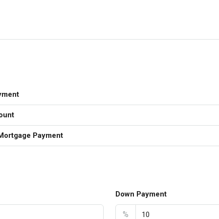
yment
ount
Mortgage Payment
Down Payment
%