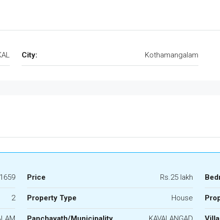
KAL
City:
Kothamangalam
1659
Price
Rs.25 lakh
Bed
2
Property Type
House
Prop
ALAM
Panchayath/Municipality
KAVALANGAD
Vill