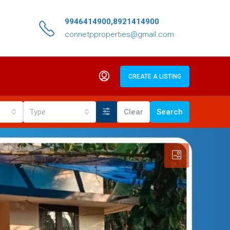
9946414900,8921414900
connetpproperties@gmail.com
CREATE A LISTING
Type
Clear
Search