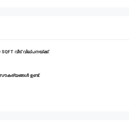
FT വീട് വില്പനയ്ക്ക്.
 സൗകര്യങ്ങൾ ഉണ്ട്.