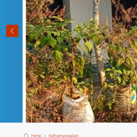
Home
Kothamangalam