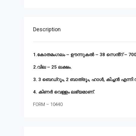
Description
1.കോതമംഗലം – ഊന്നുകൽ – 38 സെൻ്റ് – 700 SQ
2.വില – 25 ലക്ഷം.
3. 3 ബെഡ്‌റൂം, 2 ബാത്രൂം, ഹാൾ, കിച്ചൻ എന്നി
4. കിണർ വെള്ളം ലഭ്യമാണ്.
FORM – 10440