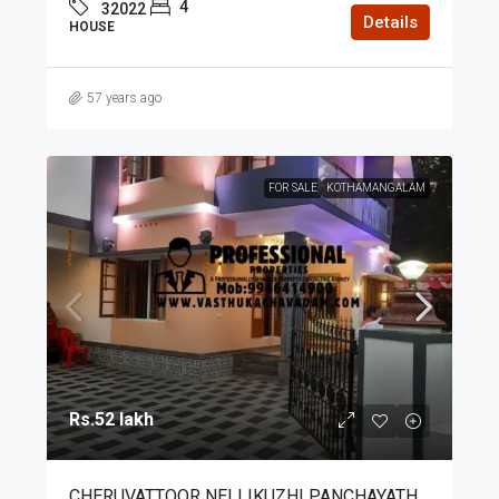
4
32022
Details
HOUSE
57 years ago
FOR SALE
KOTHAMANGALAM
Rs.52 lakh
CHERUVATTOOR NELLIKUZHI PANCHAYATH