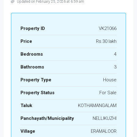
Updated on February 25, 2026 at 6:59 am
Property ID
VK21066
Price
Rs.30 lakh
Bedrooms
4
Bathrooms
3
Property Type
House
Property Status
For Sale
Taluk
KOTHAMANGALAM
Panchayath/Municipality
NELLIKUZHI
Village
ERAMALOOR