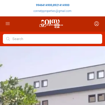
9946414900,8921414900
connetpproperties@gmail.com