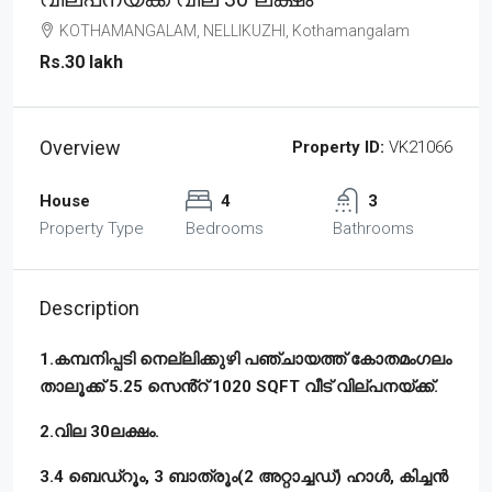
KOTHAMANGALAM, NELLIKUZHI, Kothamangalam
Rs.30 lakh
Overview
Property ID:
VK21066
House
4
3
Property Type
Bedrooms
Bathrooms
Description
1.കമ്പനിപ്പടി നെല്ലിക്കുഴി പഞ്ചായത്ത് കോതമംഗലം
താലൂക്ക് 5.25 സെൻ്റ് 1020 SQFT വീട് വില്പനയ്ക്ക്.
2.വില 30ലക്ഷം.
3.4 ബെഡ്‌റൂം, 3 ബാത്രൂം(2 അറ്റാച്ചഡ്) ഹാൾ, കിച്ചൻ