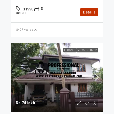
3
31990
Details
HOUSE
57 years ago
FOR SALE
MUVATTUPUZHA
Rs.74 lakh