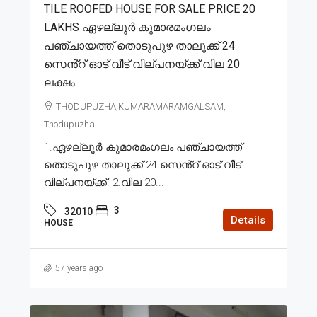
TILE ROOFED HOUSE FOR SALE PRICE 20
LAKHS ഏഴല്ലൂർ കുമാരമംഗലം
പഞ്ചായത്ത് തൊടുപുഴ താലൂക്ക് 24
സെൻ്റ് ഓട് വീട് വില്പനയ്ക്ക് വില 20
ലക്ഷം
THODUPUZHA,KUMARAMARAMGALSAM,
Thodupuzha
1.ഏഴല്ലൂർ കുമാരമംഗലം പഞ്ചായത്ത്
തൊടുപുഴ താലൂക്ക് 24 സെൻ്റ് ഓട് വീട്
വില്പനയ്ക്ക്. 2.വില 20...
3
32010
Details
HOUSE
57 years ago