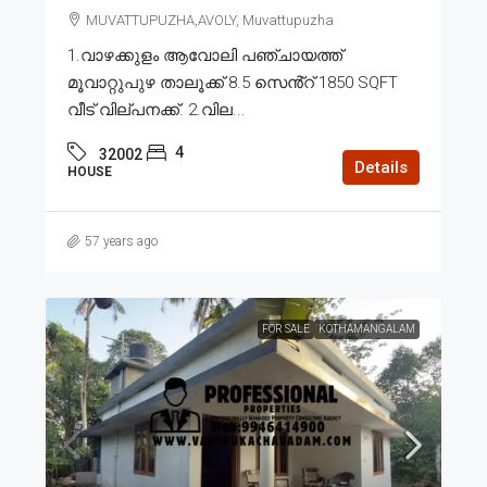
MUVATTUPUZHA,AVOLY, Muvattupuzha
1.വാഴക്കുളം ആവോലി പഞ്ചായത്ത്
മൂവാറ്റുപുഴ താലൂക്ക് 8.5 സെൻ്റ് 1850 SQFT
വീട് വില്പനക്ക്. 2.വില...
4
32002
Details
HOUSE
57 years ago
FOR SALE
KOTHAMANGALAM