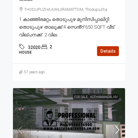
THODUPUZHA,KANJIRAMATTOM, Thodupuzha
1.കാഞ്ഞിരമറ്റം തൊടുപുഴ മുനിസിപ്പാലിറ്റി
തൊടുപുഴ താലൂക്ക് 4 സെൻ്റ് 650 SQFT വീട്
വില്പനക്ക്. 2.വില...
2
32020
Details
HOUSE
57 years ago
FOR SALE
KOTHAMANGALAM