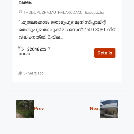
ലക്ഷം
THODUPUZHA,MUTHALAKODAM, Thodupuzha
1.മുതലക്കോടം തൊടുപുഴ മുനിസിപ്പാലിറ്റി
തൊടുപുഴ താലൂക്ക് 2.5 സെൻ്റ് 600 SQFT വീട്
വില്പനയ്ക്ക്. 2.വില...
2
32046
Details
HOUSE
57 years ago
Prev
Next