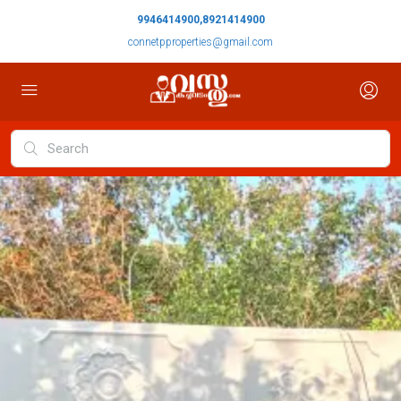
9946414900,8921414900
connetpproperties@gmail.com