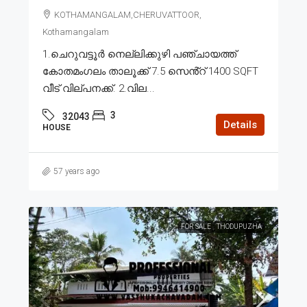
KOTHAMANGALAM,CHERUVATTOOR,
Kothamangalam
1.ചെറുവട്ടൂർ നെല്ലിക്കുഴി പഞ്ചായത്ത്
കോതമംഗലം താലൂക്ക് 7.5 സെൻ്റ് 1400 SQFT
വീട് വില്പനക്ക്. 2.വില...
3
32043
Details
HOUSE
57 years ago
FOR SALE
THODUPUZHA