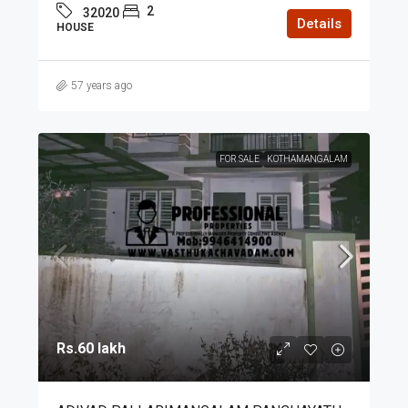
2
32020
Details
HOUSE
57 years ago
FOR SALE
KOTHAMANGALAM
Rs.60 lakh