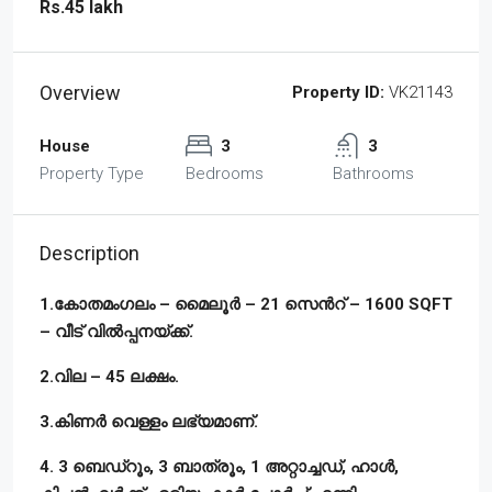
Rs.45 lakh
Overview
Property ID:
VK21143
House
3
3
Property Type
Bedrooms
Bathrooms
Description
1.കോതമംഗലം – മൈലൂർ – 21 സെൻറ് – 1600 SQFT
– വീട് വിൽപ്പനയ്ക്ക്.
2.വില – 45 ലക്ഷം.
3.കിണർ വെള്ളം ലഭ്യമാണ്.
4. 3 ബെഡ്‌റൂം, 3 ബാത്രൂം, 1 അറ്റാച്ചഡ്, ഹാൾ,