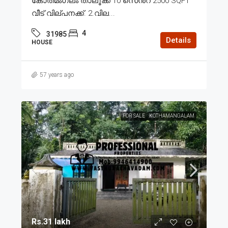
കോതമംഗലം താലൂക്ക് 10 സെൻ്റ് 2500 SQFT
വീട് വില്പനക്ക്. 2.വില...
4
31985
Details
HOUSE
57 years ago
FOR SALE
KOTHAMANGALAM
Rs.31 lakh