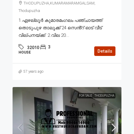
THODUPUZHA,KUMARAMARAMGALSAM,
Thodupuzha
1.ഏഴല്ലൂർ കുമാരമംഗലം പഞ്ചായത്ത്
തൊടുപുഴ താലൂക്ക് 24 സെൻ്റ് ഓട് വീട്
വില്പനയ്ക്ക്. 2.വില 20...
3
32010
Details
HOUSE
57 years ago
FOR SALE
THODUPUZHA