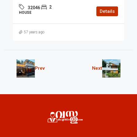
2
32046
Details
HOUSE
57 years ago
Prev
Next