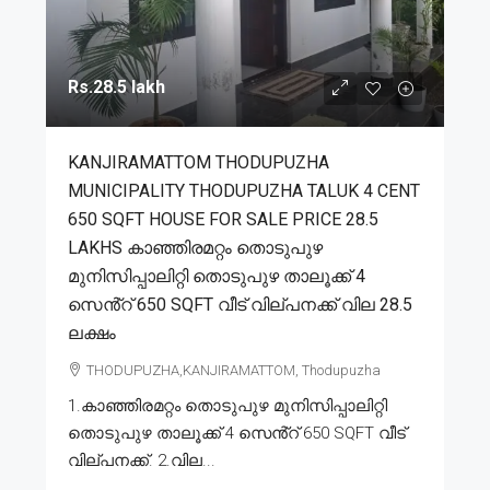
Rs.28.5 lakh
KANJIRAMATTOM THODUPUZHA
MUNICIPALITY THODUPUZHA TALUK 4 CENT
650 SQFT HOUSE FOR SALE PRICE 28.5
LAKHS കാഞ്ഞിരമറ്റം തൊടുപുഴ
മുനിസിപ്പാലിറ്റി തൊടുപുഴ താലൂക്ക് 4
സെൻ്റ് 650 SQFT വീട് വില്പനക്ക് വില 28.5
ലക്ഷം
THODUPUZHA,KANJIRAMATTOM, Thodupuzha
1.കാഞ്ഞിരമറ്റം തൊടുപുഴ മുനിസിപ്പാലിറ്റി
തൊടുപുഴ താലൂക്ക് 4 സെൻ്റ് 650 SQFT വീട്
വില്പനക്ക്. 2.വില...