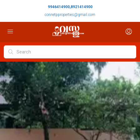
9946414900,8921414900
connetpproperties@gmail.com