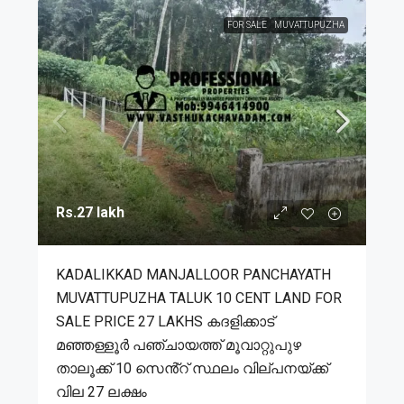
FOR SALE
MUVATTUPUZHA
Rs.27 lakh
KADALIKKAD MANJALLOOR PANCHAYATH
MUVATTUPUZHA TALUK 10 CENT LAND FOR
SALE PRICE 27 LAKHS കദളിക്കാട്
മഞ്ഞള്ളൂർ പഞ്ചായത്ത് മൂവാറ്റുപുഴ
താലൂക്ക് 10 സെൻ്റ് സ്ഥലം വില്പനയ്ക്ക്
വില 27 ലക്ഷം