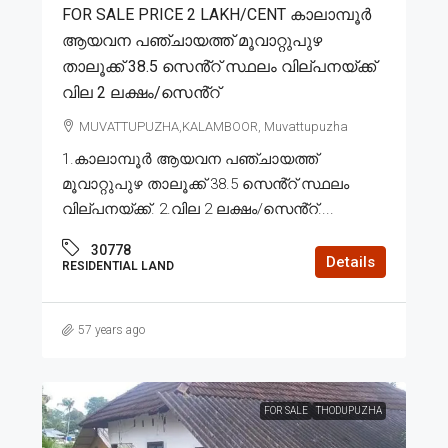
FOR SALE PRICE 2 LAKH/CENT കാലാമ്പൂർ
ആയവന പഞ്ചായത്ത് മൂവാറ്റുപുഴ
താലൂക്ക് 38.5 സെൻ്റ് സ്ഥലം വില്പനയ്ക്ക്
വില 2 ലക്ഷം/സെൻ്റ്
MUVATTUPUZHA,KALAMBOOR, Muvattupuzha
1.കാലാമ്പൂർ ആയവന പഞ്ചായത്ത്
മൂവാറ്റുപുഴ താലൂക്ക് 38.5 സെൻ്റ് സ്ഥലം
വില്പനയ്ക്ക്. 2.വില 2 ലക്ഷം/സെൻ്റ്....
30778
Details
RESIDENTIAL LAND
57 years ago
FOR SALE
THODUPUZHA