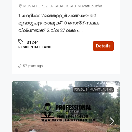
MUVATTUPUZHA,KADALIKKAD, Muvattupuzha
1.കദളിക്കാട് മഞ്ഞള്ളൂർ പഞ്ചായത്ത്
മൂവാറ്റുപുഴ താലൂക്ക് 10 സെൻ്റ് സ്ഥലം
വില്പനയ്ക്ക്. 2.വില 27 ലക്ഷം....
31244
Details
RESIDENTIAL LAND
57 years ago
FOR SALE
MUVATTUPUZHA