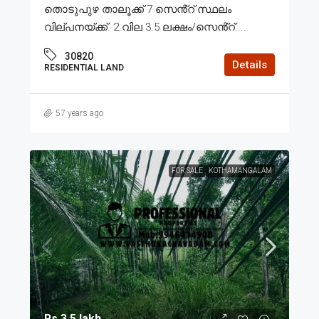
തൊടുപുഴ താലൂക്ക് 7 സെൻ്റ് സ്ഥലം
വില്പനയ്ക്ക്. 2.വില 3.5 ലക്ഷം/സെൻ്റ്....
30820
Details
RESIDENTIAL LAND
57 years ago
FOR SALE
KOTHAMANGALAM
Rs.3.5 lakh