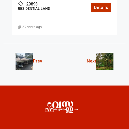
29893
Details
RESIDENTIAL LAND
57 years ago
Prev
Next