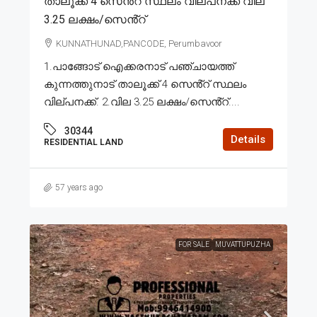
താലൂക്ക് 4 സെൻ്റ് സ്ഥലം വില്പനക്ക് വില
3.25 ലക്ഷം/സെൻ്റ്
KUNNATHUNAD,PANCODE, Perumbavoor
1.പാങ്ങോട് ഐക്കരനാട് പഞ്ചായത്ത്
കുന്നത്തുനാട് താലൂക്ക് 4 സെൻ്റ് സ്ഥലം
വില്പനക്ക്. 2.വില 3.25 ലക്ഷം/സെൻ്റ്....
30344
Details
RESIDENTIAL LAND
57 years ago
FOR SALE
MUVATTUPUZHA