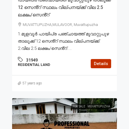
12 സെൻ്റ് സ്ഥലം വില്പനയ്ക്ക് വില 2.5
ലക്ഷം/സെൻ്റ്
MUVATTUPUZHA,MULAVOOR, Muvattupuzha
1.മുളവൂർ പായിപ്ര പഞ്ചായത്ത് മൂവാറ്റുപുഴ
താലൂക്ക് 12 സെൻ്റ് സ്ഥലം വില്പനയ്ക്ക്.
2.വില 2.5 ലക്ഷം/സെൻ്റ്....
31949
Details
RESIDENTIAL LAND
57 years ago
FOR SALE
MUVATTUPUZHA