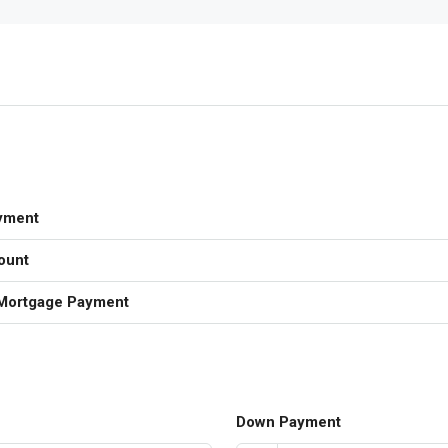
yment
ount
Mortgage Payment
Down Payment