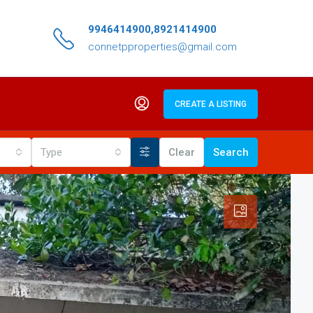
9946414900,8921414900
connetpproperties@gmail.com
CREATE A LISTING
Type
Clear
Search