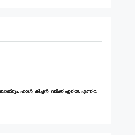
ത്രൂം, ഹാൾ, കിച്ചൻ, വർക്ക് ഏരിയ, എന്നിവ