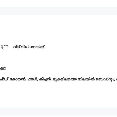
T – വീട് വില്പനയ്ക്ക്.
ണ്.
ച്ഡ്, കോമൺ,ഹാൾ, കിച്ചൻ. മുകളിലത്തെ നിലയിൽ ബെഡ്‌റൂം, ബാ