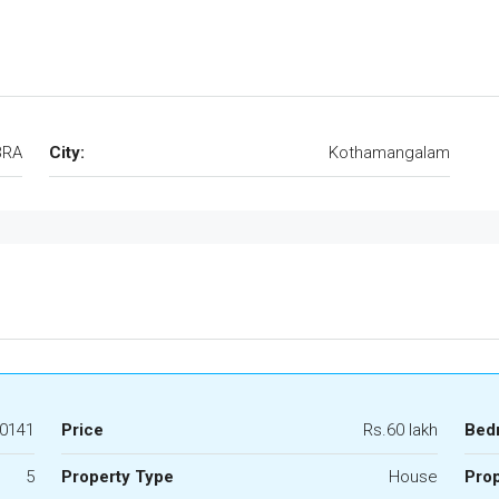
BRA
City:
Kothamangalam
0141
Price
Rs.60 lakh
Bed
5
Property Type
House
Prop