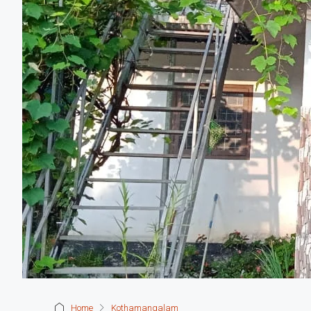
Home
Kothamangalam