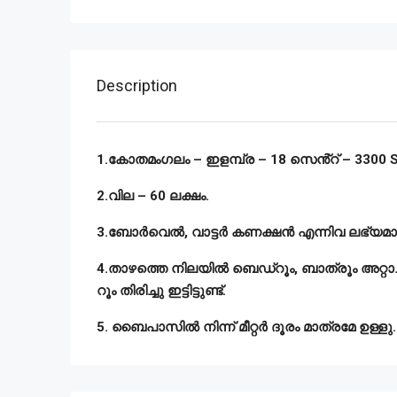
Description
1.കോതമംഗലം – ഇളമ്പ്ര – 18 സെൻ്റ് – 3300 SQF
2.വില – 60 ലക്ഷം.
3.ബോർവെൽ, വാട്ടർ കണക്ഷൻ എന്നിവ ലഭ്യമാ
4.താഴത്തെ നിലയിൽ ബെഡ്‌റൂം, ബാത്രൂം അറ്റാ
റൂം തിരിച്ചു ഇട്ടിട്ടുണ്ട്.
5. ബൈപാസിൽ നിന്ന് മീറ്റർ ദൂരം മാത്രമേ ഉള്ളു.