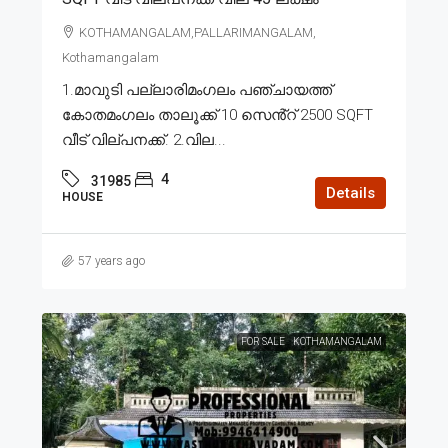
KOTHAMANGALAM,PALLARIMANGALAM,
Kothamangalam
1.മാവുടി പല്ലാരിമംഗലം പഞ്ചായത്ത്
കോതമംഗലം താലൂക്ക് 10 സെൻ്റ് 2500 SQFT
വീട് വില്പനക്ക്. 2.വില...
4
31985
Details
HOUSE
57 years ago
FOR SALE
KOTHAMANGALAM