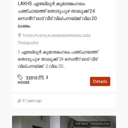
LAKHS ഏഴല്ലൂർ കുമാരമംഗലം
പഞ്ചായത്ത് തൊടുപുഴ താലൂക്ക് 24
സെൻ്റ് ഓട് വീട് വില്പനയ്ക്ക് വില 20
ലക്ഷം
THODUPUZHA,KUMARAMARAMGALSAM,
Thodupuzha
1.ഏഴല്ലൂർ കുമാരമംഗലം പഞ്ചായത്ത്
തൊടുപുഴ താലൂക്ക് 24 സെൻ്റ് ഓട് വീട്
വില്പനയ്ക്ക്. 2.വില 20...
3
32010
Details
HOUSE
57 years ago
FOR SALE
THODUPUZHA