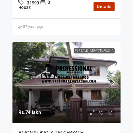
3
31990
Details
HOUSE
57 years ago
FOR SALE
MUVATTUPUZHA
Rs.74 lakh
ANICADU AVOLY PANCHAYATH