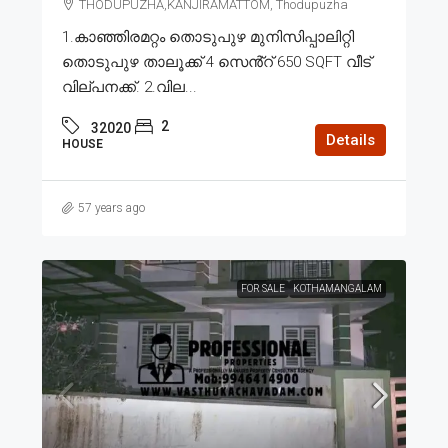
THODUPUZHA,KANJIRAMATTOM, Thodupuzha
1.കാഞ്ഞിരമറ്റം തൊടുപുഴ മുനിസിപ്പാലിറ്റി
തൊടുപുഴ താലൂക്ക് 4 സെൻ്റ് 650 SQFT വീട്
വില്പനക്ക്. 2.വില...
2
32020
Details
HOUSE
57 years ago
FOR SALE
KOTHAMANGALAM