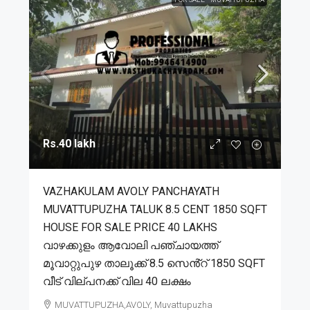
Rs.40 lakh
VAZHAKULAM AVOLY PANCHAYATH
MUVATTUPUZHA TALUK 8.5 CENT 1850 SQFT
HOUSE FOR SALE PRICE 40 LAKHS
വാഴക്കുളം ആവോലി പഞ്ചായത്ത്
മൂവാറ്റുപുഴ താലൂക്ക് 8.5 സെൻ്റ് 1850 SQFT
വീട് വില്പനക്ക് വില 40 ലക്ഷം
MUVATTUPUZHA,AVOLY, Muvattupuzha