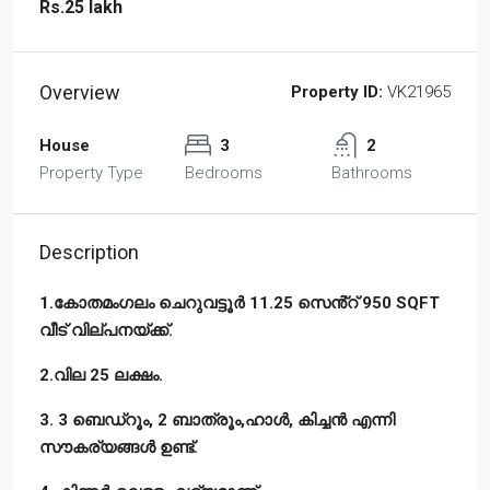
Rs.25 lakh
Overview
Property ID:
VK21965
House
3
2
Property Type
Bedrooms
Bathrooms
Description
1.കോതമംഗലം ചെറുവട്ടൂർ 11.25 സെൻ്റ് 950 SQFT
വീട് വില്പനയ്ക്ക്.
2.വില 25 ലക്ഷം.
3. 3 ബെഡ്‌റൂം, 2 ബാത്രൂം,ഹാൾ, കിച്ചൻ എന്നി
സൗകര്യങ്ങൾ ഉണ്ട്.