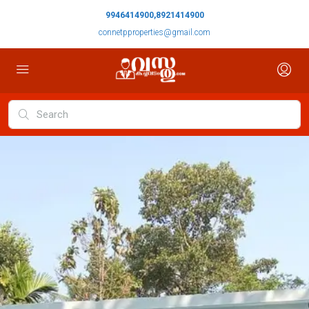
9946414900,8921414900
connetpproperties@gmail.com