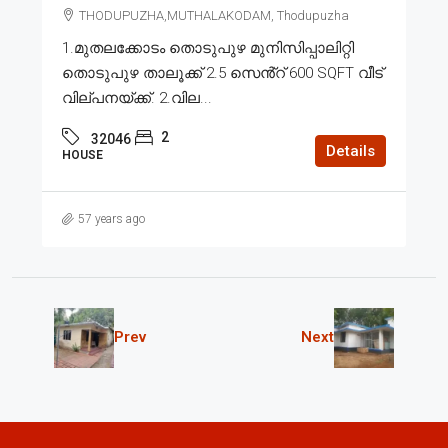
THODUPUZHA,MUTHALAKODAM, Thodupuzha
1.മുതലക്കോടം തൊടുപുഴ മുനിസിപ്പാലിറ്റി
തൊടുപുഴ താലൂക്ക് 2.5 സെൻ്റ് 600 SQFT വീട്
വില്പനയ്ക്ക്. 2.വില...
2
32046
Details
HOUSE
57 years ago
Prev
Next