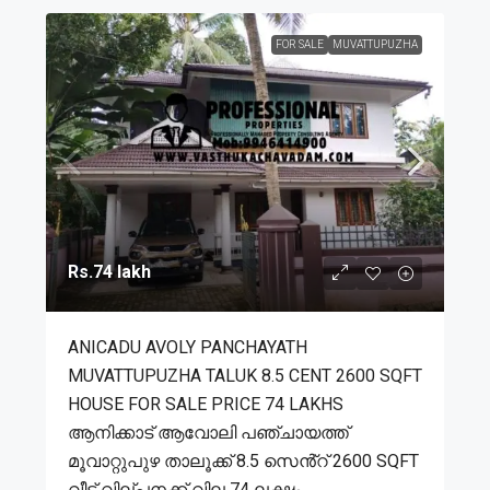
FOR SALE
MUVATTUPUZHA
Rs.74 lakh
ANICADU AVOLY PANCHAYATH
MUVATTUPUZHA TALUK 8.5 CENT 2600 SQFT
HOUSE FOR SALE PRICE 74 LAKHS
ആനിക്കാട് ആവോലി പഞ്ചായത്ത്
മൂവാറ്റുപുഴ താലൂക്ക് 8.5 സെൻ്റ് 2600 SQFT
വീട് വില്പനക്ക് വില 74 ലക്ഷം