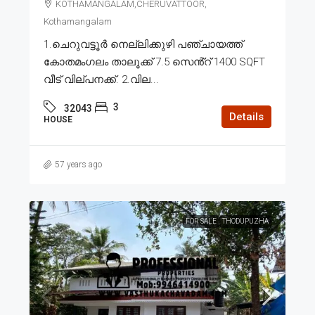
KOTHAMANGALAM,CHERUVATTOOR,
Kothamangalam
1.ചെറുവട്ടൂർ നെല്ലിക്കുഴി പഞ്ചായത്ത്
കോതമംഗലം താലൂക്ക് 7.5 സെൻ്റ് 1400 SQFT
വീട് വില്പനക്ക്. 2.വില...
3
32043
Details
HOUSE
57 years ago
FOR SALE
THODUPUZHA