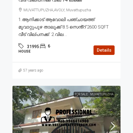
MUVATTUPUZHA,AVOLY, Muvattupuzha
1.ആനിക്കാട് ആവോലി പഞ്ചായത്ത്
മൂവാറ്റുപുഴ താലൂക്ക് 8.5 സെൻ്റ് 2600 SQFT
വീട് വില്പനക്ക്. 2.വില...
6
31995
Details
HOUSE
57 years ago
FOR SALE
MUVATTUPUZHA