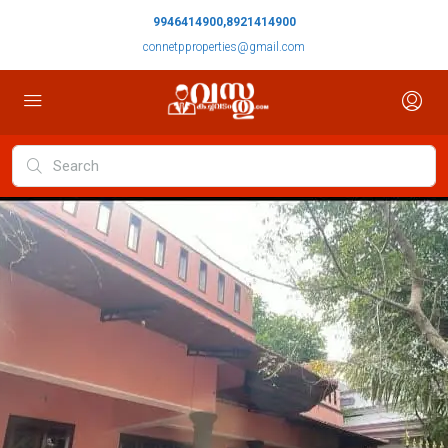
9946414900,8921414900
connetpproperties@gmail.com