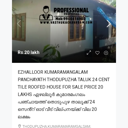
Rs.20 lakh
EZHALLOOR KUMARAMANGALAM
PANCHAYATH THODUPUZHA TALUK 24 CENT
TILE ROOFED HOUSE FOR SALE PRICE 20
LAKHS ഏഴല്ലൂർ കുമാരമംഗലം
പഞ്ചായത്ത് തൊടുപുഴ താലൂക്ക് 24
സെൻ്റ് ഓട് വീട് വില്പനയ്ക്ക് വില 20
ലക്ഷം
THODUPUZHA,KUMARAMARAMGALSAM,