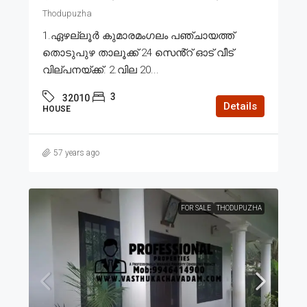
Thodupuzha
1.ഏഴല്ലൂർ കുമാരമംഗലം പഞ്ചായത്ത്
തൊടുപുഴ താലൂക്ക് 24 സെൻ്റ് ഓട് വീട്
വില്പനയ്ക്ക്. 2.വില 20...
3
32010
Details
HOUSE
57 years ago
FOR SALE
THODUPUZHA