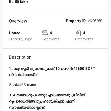
Rs.85 lakh
Overview
Property ID:
VK26260
House
4
4
Property Type
Bedrooms
Bathrooms
Description
1 . കൂവപ്പടി കുന്നത്തുനാട് 10 സെൻറ് 2600 SQFT
വീട് വില്പനയ്ക്.
2 .വില 85 ലക്ഷം.
3 .4 ബെഡ്‌റൂം,4 അറ്റാച്ചഡ് ബാത്രൂം,ലിവിങ്
റൂം,ഡൈനിങ്ങ് റൂം,ഹാൾ,കിച്ചൻ എന്നി
സൗകര്യങ്ങൾ ഉണ്ട്.