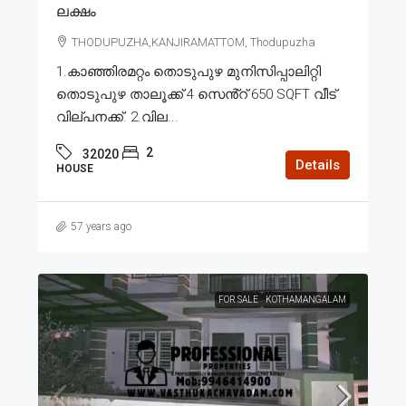
ലക്ഷം
THODUPUZHA,KANJIRAMATTOM, Thodupuzha
1.കാഞ്ഞിരമറ്റം തൊടുപുഴ മുനിസിപ്പാലിറ്റി
തൊടുപുഴ താലൂക്ക് 4 സെൻ്റ് 650 SQFT വീട്
വില്പനക്ക്. 2.വില...
2
32020
Details
HOUSE
57 years ago
FOR SALE
KOTHAMANGALAM