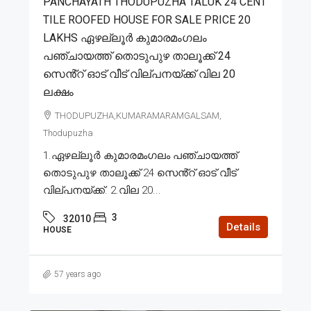
PANCHAYATH THODUPUZHA TALUK 24 CENT
TILE ROOFED HOUSE FOR SALE PRICE 20
LAKHS ഏഴല്ലൂർ കുമാരമംഗലം
പഞ്ചായത്ത് തൊടുപുഴ താലൂക്ക് 24
സെൻ്റ് ഓട് വീട് വില്പനയ്ക്ക് വില 20
ലക്ഷം
THODUPUZHA,KUMARAMARAMGALSAM,
Thodupuzha
1.ഏഴല്ലൂർ കുമാരമംഗലം പഞ്ചായത്ത്
തൊടുപുഴ താലൂക്ക് 24 സെൻ്റ് ഓട് വീട്
വില്പനയ്ക്ക്. 2.വില 20...
3
32010
Details
HOUSE
57 years ago