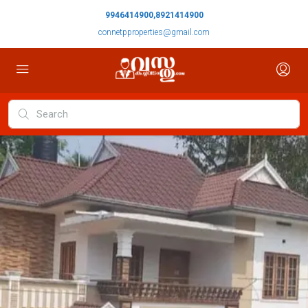
9946414900,8921414900
connetpproperties@gmail.com