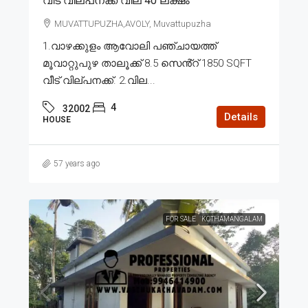
വീട് വില്പനക്ക് വില 40 ലക്ഷം
MUVATTUPUZHA,AVOLY, Muvattupuzha
1.വാഴക്കുളം ആവോലി പഞ്ചായത്ത്
മൂവാറ്റുപുഴ താലൂക്ക് 8.5 സെൻ്റ് 1850 SQFT
വീട് വില്പനക്ക്. 2.വില...
4
32002
Details
HOUSE
57 years ago
FOR SALE
KOTHAMANGALAM