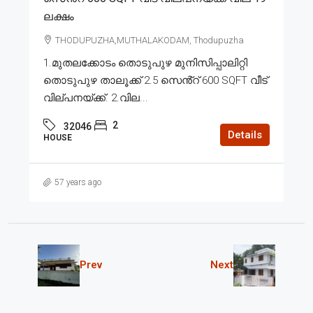
ലക്ഷം
THODUPUZHA,MUTHALAKODAM, Thodupuzha
1.മുതലക്കോടം തൊടുപുഴ മുനിസിപ്പാലിറ്റി
തൊടുപുഴ താലൂക്ക് 2.5 സെൻ്റ് 600 SQFT വീട്
വില്പനയ്ക്ക്. 2.വില...
2
32046
Details
HOUSE
57 years ago
Prev
Next