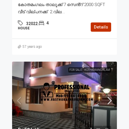
കോതമംഗലം താലൂക്ക് 7 സെൻ്റ് 2000 SQFT
വീട് വില്പനക്ക്. 2.വില...
4
32022
Details
HOUSE
57 years ago
FOR SALE
KOTHAMANGALAM