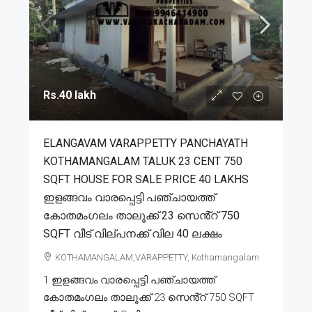
Rs.40 lakh
ELANGAVAM VARAPPETTY PANCHAYATH
KOTHAMANGALAM TALUK 23 CENT 750
SQFT HOUSE FOR SALE PRICE 40 LAKHS
ഇളങ്ങവം വാരപ്പെട്ടി പഞ്ചായത്ത്
കോതമംഗലം താലൂക്ക് 23 സെൻ്റ് 750
SQFT വീട് വില്പനക്ക് വില 40 ലക്ഷം
KOTHAMANGALAM,VARAPPETTY, Kothamangalam
1.ഇളങ്ങവം വാരപ്പെട്ടി പഞ്ചായത്ത്
കോതമംഗലം താലൂക്ക് 23 സെൻ്റ് 750 SQFT