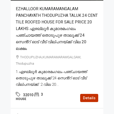
EZHALLOOR KUMARAMANGALAM
PANCHAYATH THODUPUZHA TALUK 24 CENT
TILE ROOFED HOUSE FOR SALE PRICE 20
LAKHS ഏഴല്ലൂർ കുമാരമംഗലം
പഞ്ചായത്ത് തൊടുപുഴ താലൂക്ക് 24
സെൻ്റ് ഓട് വീട് വില്പനയ്ക്ക് വില 20
ലക്ഷം
THODUPUZHA,KUMARAMARAMGALSAM,
Thodupuzha
1.ഏഴല്ലൂർ കുമാരമംഗലം പഞ്ചായത്ത്
തൊടുപുഴ താലൂക്ക് 24 സെൻ്റ് ഓട് വീട്
വില്പനയ്ക്ക്. 2.വില 20...
3
32010
Details
HOUSE