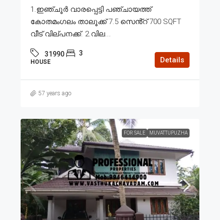
1.ഇഞ്ചൂർ വാരപ്പെട്ടി പഞ്ചായത്ത്
കോതമംഗലം താലൂക്ക് 7.5 സെൻ്റ് 700 SQFT
വീട് വില്പനക്ക്. 2.വില...
3
31990
Details
HOUSE
57 years ago
FOR SALE
MUVATTUPUZHA