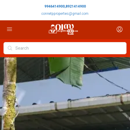
9946414900,8921414900
connetpproperties@gmail.com