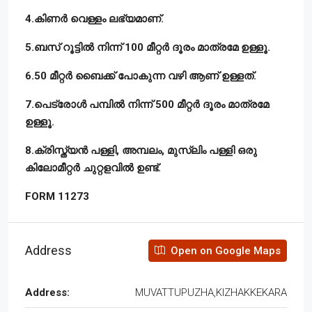
4.കിണർ വെള്ളം ലഭ്യമാണ്.
5.ബസ് റൂട്ടിൽ നിന്ന് 100 മീറ്റർ ദൂരം മാത്രമേ ഉള്ളൂ.
6.50 മീറ്റർ ബൈക്ക് പോകുന്ന വഴി ആണ് ഉള്ളത്.
7.പെട്രോൾ പമ്പിൽ നിന്ന് 500 മീറ്റർ ദൂരം മാത്രമേ
ഉള്ളൂ.
8.ക്രിസ്ത്യൻ പള്ളി, അമ്പലം, മുസ്ലിം പള്ളി ഒരു
കിലോമീറ്റർ ചുറ്റളവിൽ ഉണ്ട്.
FORM 11273
Address
Open on Google Maps
Address:
MUVATTUPUZHA,KIZHAKKEKARA