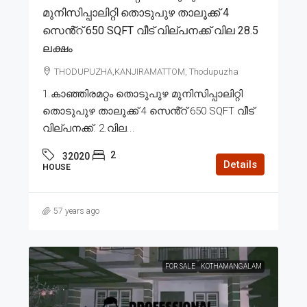
മുനിസിപ്പാലിറ്റി തൊടുപുഴ താലൂക്ക് 4
സെൻ്റ് 650 SQFT വീട് വില്പനക്ക് വില 28.5
ലക്ഷം
THODUPUZHA,KANJIRAMATTOM, Thodupuzha
1.കാഞ്ഞിരമറ്റം തൊടുപുഴ മുനിസിപ്പാലിറ്റി
തൊടുപുഴ താലൂക്ക് 4 സെൻ്റ് 650 SQFT വീട്
വില്പനക്ക്. 2.വില...
2
32020
Details
HOUSE
57 years ago
FOR SALE
KOTHAMANGALAM