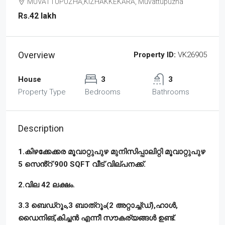
MUVATTUPUZHA,KIZHAKKEKARA, Muvattupuzha
Rs.42 lakh
Overview
Property ID:
VK26905
House
3
3
Property Type
Bedrooms
Bathrooms
Description
1.കിഴക്കേക്കര മൂവാറ്റുപുഴ മുനിസിപ്പാലിറ്റി മൂവാറ്റുപുഴ
5 സെൻ്റ് 900 SQFT വീട് വില്പനക്ക്.
2.വില 42 ലക്ഷം.
3.3 ബെഡ്റൂം,3 ബാത്റൂം(2 അറ്റാച്ച്ഡ്),ഹാൾ,
ഡൈനിങ്,കിച്ചൻ എന്നീ സൗകര്യങ്ങൾ ഉണ്ട്.