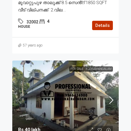
മൂവാറ്റുപുഴ താലൂക്ക് 8.5 സെൻ്റ് 1850 SQFT
വീട് വില്പനക്ക്. 2.വില...
4
32002
Details
HOUSE
57 years ago
FOR SALE
KOTHAMANGALAM
Rs.40 lakh