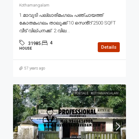
Kothamangalam
1.മാവുടി പല്ലാരിമംഗലം പഞ്ചായത്ത്
കോതമംഗലം താലൂക്ക് 10 സെൻ്റ് 2500 SQFT
വീട് വില്പനക്ക്. 2.വില...
4
31985
Details
HOUSE
57 years ago
FOR SALE
KOTHAMANGALAM