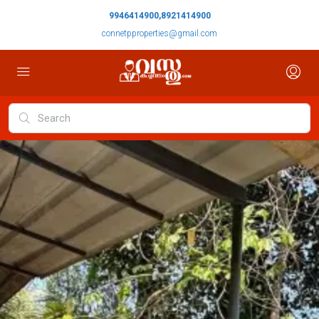
9946414900,8921414900
connetpproperties@gmail.com