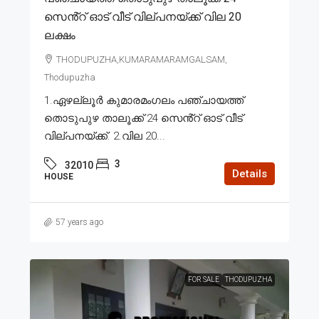
സെൻ്റ് ഓട് വീട് വില്പനയ്ക്ക് വില 20
ലക്ഷം
THODUPUZHA,KUMARAMARAMGALSAM,
Thodupuzha
1.ഏഴല്ലൂർ കുമാരമംഗലം പഞ്ചായത്ത്
തൊടുപുഴ താലൂക്ക് 24 സെൻ്റ് ഓട് വീട്
വില്പനയ്ക്ക്. 2.വില 20...
3
32010
Details
HOUSE
57 years ago
FOR SALE
THODUPUZHA