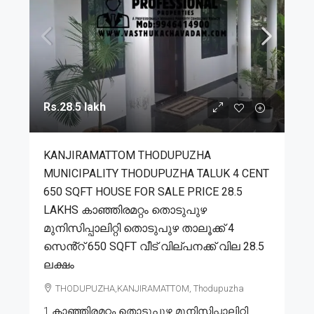
Rs.28.5 lakh
KANJIRAMATTOM THODUPUZHA
MUNICIPALITY THODUPUZHA TALUK 4 CENT
650 SQFT HOUSE FOR SALE PRICE 28.5
LAKHS കാഞ്ഞിരമറ്റം തൊടുപുഴ
മുനിസിപ്പാലിറ്റി തൊടുപുഴ താലൂക്ക് 4
സെൻ്റ് 650 SQFT വീട് വില്പനക്ക് വില 28.5
ലക്ഷം
THODUPUZHA,KANJIRAMATTOM, Thodupuzha
1.കാഞ്ഞിരമറ്റം തൊടുപുഴ മുനിസിപ്പാലിറ്റി