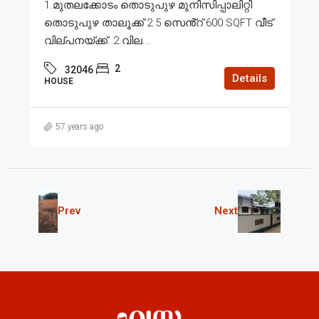
1.മുതലക്കോടം തൊടുപുഴ മുനിസിപ്പാലിറ്റി
തൊടുപുഴ താലൂക്ക് 2.5 സെൻ്റ് 600 SQFT വീട്
വില്പനയ്ക്ക്. 2.വില...
2
32046
Details
HOUSE
57 years ago
Prev
Next