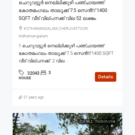
ചെറുവട്ടൂർ നെല്ലിക്കുഴി പഞ്ചായത്ത്
കോതമംഗലം താലൂക്ക് 7.5 സെൻ്റ് 1400
SQFT വീട് വില്പനക്ക് വില 52 ലക്ഷം
KOTHAMANGALAM,CHERUVATTOOR,
Kothamangalam
1.ചെറുവട്ടൂർ നെല്ലിക്കുഴി പഞ്ചായത്ത്
കോതമംഗലം താലൂക്ക് 7.5 സെൻ്റ് 1400 SQFT
വീട് വില്പനക്ക്. 2.വില...
3
32043
Details
HOUSE
57 years ago
FOR SALE
THODUPUZHA