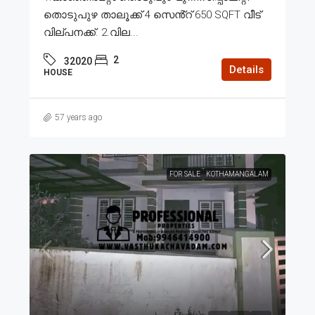
തൊടുപുഴ താലൂക്ക് 4 സെൻ്റ് 650 SQFT വീട്
വില്പനക്ക്. 2.വില...
2
32020
Details
HOUSE
57 years ago
FOR SALE
KOTHAMANGALAM