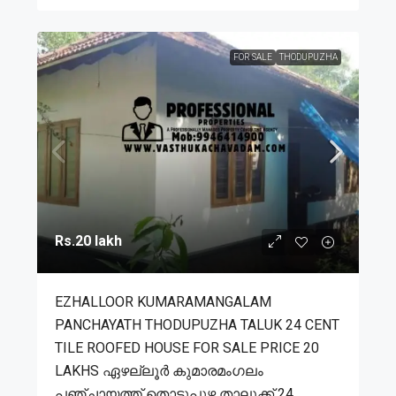
FOR SALE
THODUPUZHA
Rs.20 lakh
EZHALLOOR KUMARAMANGALAM
PANCHAYATH THODUPUZHA TALUK 24 CENT
TILE ROOFED HOUSE FOR SALE PRICE 20
LAKHS ഏഴല്ലൂർ കുമാരമംഗലം
പഞ്ചായത്ത് തൊടുപുഴ താലൂക്ക് 24