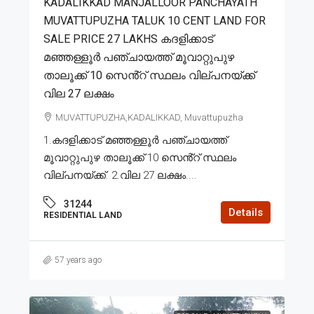
KADALIKKAD MANJALLOOR PANCHAYATH
MUVATTUPUZHA TALUK 10 CENT LAND FOR
SALE PRICE 27 LAKHS കദളിക്കാട്
മഞ്ഞള്ളൂർ പഞ്ചായത്ത് മൂവാറ്റുപുഴ
താലൂക്ക് 10 സെൻ്റ് സ്ഥലം വില്പനയ്ക്ക്
വില 27 ലക്ഷം
MUVATTUPUZHA,KADALIKKAD, Muvattupuzha
1.കദളിക്കാട് മഞ്ഞള്ളൂർ പഞ്ചായത്ത്
മൂവാറ്റുപുഴ താലൂക്ക് 10 സെൻ്റ് സ്ഥലം
വില്പനയ്ക്ക്. 2.വില 27 ലക്ഷം....
31244
Details
RESIDENTIAL LAND
57 years ago