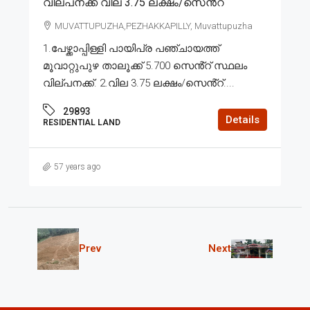
വില്പനക്ക് വില 3.75 ലക്ഷം/സെൻ്റ്
MUVATTUPUZHA,PEZHAKKAPILLY, Muvattupuzha
1.പേഴ്ക്കാപ്പിള്ളി പായിപ്ര പഞ്ചായത്ത്
മൂവാറ്റുപുഴ താലൂക്ക് 5.700 സെൻ്റ് സ്ഥലം
വില്പനക്ക്. 2.വില 3.75 ലക്ഷം/സെൻ്റ്....
29893
Details
RESIDENTIAL LAND
57 years ago
Prev
Next