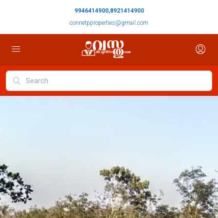
9946414900,8921414900
connetpproperties@gmail.com