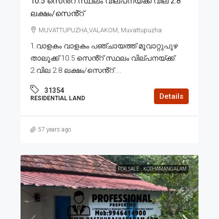
10.5 സെൻ്റ് സ്ഥലം വില്പനയ്ക്ക് വില 2.8
ലക്ഷം/സെൻ്റ്
MUVATTUPUZHA,VALAKOM, Muvattupuzha
1.വാളകം വാളകം പഞ്ചായത്ത് മൂവാറ്റുപുഴ
താലൂക്ക് 10.5 സെൻ്റ് സ്ഥലം വില്പനയ്ക്ക്.
2.വില 2.8 ലക്ഷം/സെൻ്റ്....
31354
Details
RESIDENTIAL LAND
57 years ago
FOR SALE
KOTHAMANGALAM