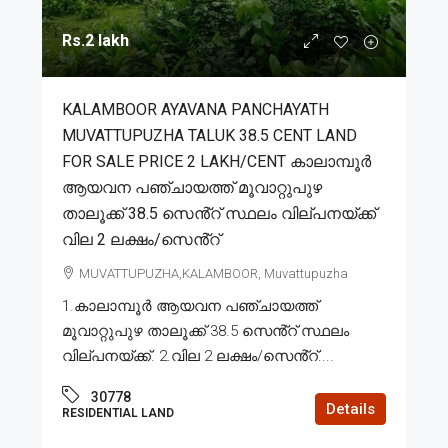
Rs.2 lakh
KALAMBOOR AYAVANA PANCHAYATH
MUVATTUPUZHA TALUK 38.5 CENT LAND
FOR SALE PRICE 2 LAKH/CENT കാലാമ്പൂർ
ആയവന പഞ്ചായത്ത് മൂവാറ്റുപുഴ
താലൂക്ക് 38.5 സെൻ്റ് സ്ഥലം വില്പനയ്ക്ക്
വില 2 ലക്ഷം/സെൻ്റ്
MUVATTUPUZHA,KALAMBOOR, Muvattupuzha
1.കാലാമ്പൂർ ആയവന പഞ്ചായത്ത്
മൂവാറ്റുപുഴ താലൂക്ക് 38.5 സെൻ്റ് സ്ഥലം
വില്പനയ്ക്ക്. 2.വില 2 ലക്ഷം/സെൻ്റ്....
30778
Details
RESIDENTIAL LAND