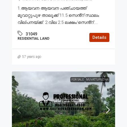
1.ആയവന ആയവന പഞ്ചായത്ത്
മൂവാറ്റുപുഴ താലൂക്ക് 11.5 സെൻ്റ് സ്ഥലം
വില്പനയ്ക്ക്. 2.വില 2.5 ലക്ഷം/സെൻ്റ്....
31049
Details
RESIDENTIAL LAND
57 years ago
FOR SALE
MUVATTUPUZHA