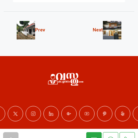
Prev
Next
© Professional Properties - All rights reserved