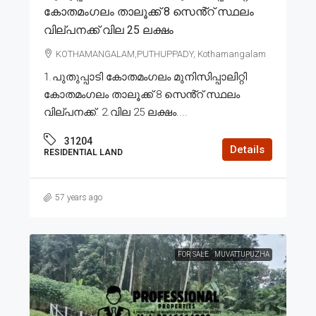
കോതമംഗലം താലൂക്ക് 8 സെൻ്റ് സ്ഥലം
വില്പനക്ക് വില 25 ലക്ഷം
KOTHAMANGALAM,PUTHUPPADY, Kothamangalam
1.പുതുപ്പാടി കോതമംഗലം മുനിസിപ്പാലിറ്റി
കോതമംഗലം താലൂക്ക് 8 സെൻ്റ് സ്ഥലം
വില്പനക്ക്. 2.വില 25 ലക്ഷം....
31204
Details
RESIDENTIAL LAND
57 years ago
FOR SALE
MUVATTUPUZHA