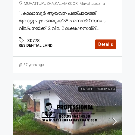
MUVATTUPUZHA,KALAMBOOR, Muvattupuzha
1.കാലാമ്പൂർ ആയവന പഞ്ചായത്ത്
മൂവാറ്റുപുഴ താലൂക്ക് 38.5 സെൻ്റ് സ്ഥലം
വില്പനയ്ക്ക്. 2.വില 2 ലക്ഷം/സെൻ്റ്....
30778
Details
RESIDENTIAL LAND
57 years ago
FOR SALE
THODUPUZHA