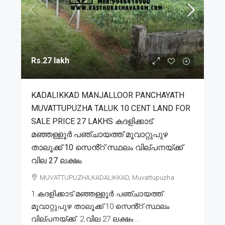
Rs.27 lakh
KADALIKKAD MANJALLOOR PANCHAYATH
MUVATTUPUZHA TALUK 10 CENT LAND FOR
SALE PRICE 27 LAKHS കദളിക്കാട്
മഞ്ഞള്ളൂർ പഞ്ചായത്ത് മൂവാറ്റുപുഴ
താലൂക്ക് 10 സെൻ്റ് സ്ഥലം വില്പനയ്ക്ക്
വില 27 ലക്ഷം
MUVATTUPUZHA,KADALIKKAD, Muvattupuzha
1.കദളിക്കാട് മഞ്ഞള്ളൂർ പഞ്ചായത്ത്
മൂവാറ്റുപുഴ താലൂക്ക് 10 സെൻ്റ് സ്ഥലം
വില്പനയ്ക്ക്. 2.വില 27 ലക്ഷം....