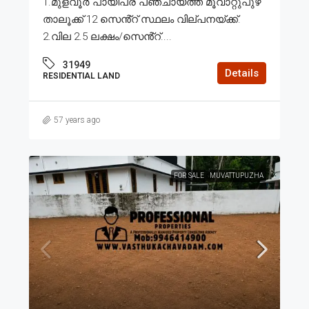
1.മുളവൂർ പായിപ്ര പഞ്ചായത്ത് മൂവാറ്റുപുഴ
താലൂക്ക് 12 സെൻ്റ് സ്ഥലം വില്പനയ്ക്ക്.
2.വില 2.5 ലക്ഷം/സെൻ്റ്....
31949
Details
RESIDENTIAL LAND
57 years ago
FOR SALE
MUVATTUPUZHA