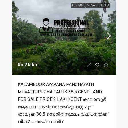
FOR SALE
MUVATTUPUZHA
Rs.2 lakh
KALAMBOOR AYAVANA PANCHAYATH
MUVATTUPUZHA TALUK 38.5 CENT LAND
FOR SALE PRICE 2 LAKH/CENT കാലാമ്പൂർ
ആയവന പഞ്ചായത്ത് മൂവാറ്റുപുഴ
താലൂക്ക് 38.5 സെൻ്റ് സ്ഥലം വില്പനയ്ക്ക്
വില 2 ലക്ഷം/സെൻ്റ്