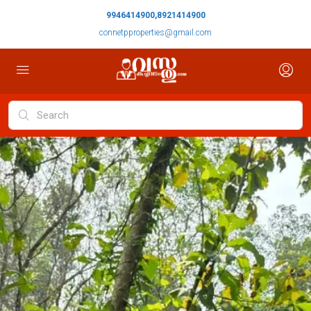
9946414900,8921414900
connetpproperties@gmail.com