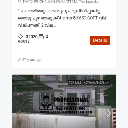
THODUPUZHA,KANJIRAMATTOM, Thodupuzha
1.കാഞ്ഞിരമറ്റം തൊടുപുഴ മുനിസിപ്പാലിറ്റി
തൊടുപുഴ താലൂക്ക് 4 സെൻ്റ് 650 SQFT വീട്
വില്പനക്ക്. 2.വില...
2
32020
Details
HOUSE
57 years ago
FOR SALE
KOTHAMANGALAM