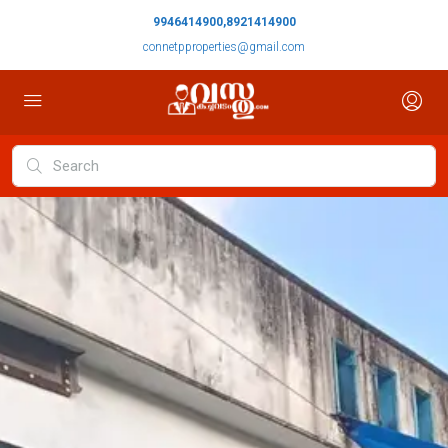
9946414900,8921414900
connetpproperties@gmail.com