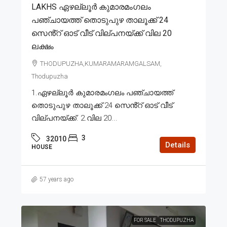
LAKHS ഏഴല്ലൂർ കുമാരമംഗലം
പഞ്ചായത്ത് തൊടുപുഴ താലൂക്ക് 24
സെൻ്റ് ഓട് വീട് വില്പനയ്ക്ക് വില 20
ലക്ഷം
THODUPUZHA,KUMARAMARAMGALSAM,
Thodupuzha
1.ഏഴല്ലൂർ കുമാരമംഗലം പഞ്ചായത്ത്
തൊടുപുഴ താലൂക്ക് 24 സെൻ്റ് ഓട് വീട്
വില്പനയ്ക്ക്. 2.വില 20...
3
32010
Details
HOUSE
57 years ago
FOR SALE
THODUPUZHA