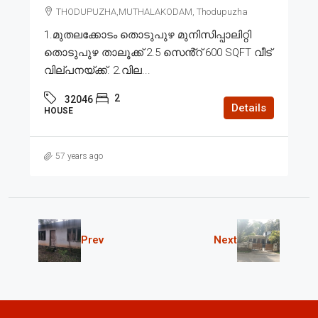
THODUPUZHA,MUTHALAKODAM, Thodupuzha
1.മുതലക്കോടം തൊടുപുഴ മുനിസിപ്പാലിറ്റി
തൊടുപുഴ താലൂക്ക് 2.5 സെൻ്റ് 600 SQFT വീട്
വില്പനയ്ക്ക്. 2.വില...
2
32046
Details
HOUSE
57 years ago
Prev
Next