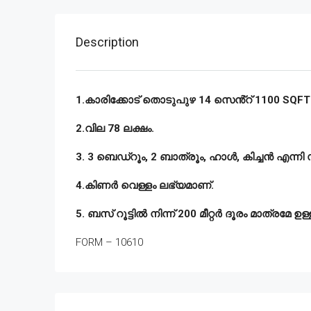
Description
1.കാരിക്കോട് തൊടുപുഴ 14 സെൻ്റ് 1100 SQFT വീ
2.വില 78 ലക്ഷം.
3. 3 ബെഡ്‌റൂം, 2 ബാത്രൂം, ഹാൾ, കിച്ചൻ എന്നി
4.കിണർ വെള്ളം ലഭ്യമാണ്.
5. ബസ് റൂട്ടിൽ നിന്ന് 200 മീറ്റർ ദൂരം മാത്രമേ ഉള
FORM – 10610