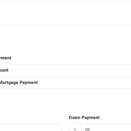
yment
ount
Mortgage Payment
Down Payment
%