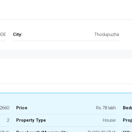
ODE
City:
Thodupuzha
2660
Price
Rs.78 lakh
Bed
2
Property Type
House
Prop