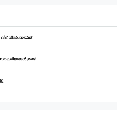
ട് വില്പനയ്ക്ക്.
 സൗകര്യങ്ങൾ ഉണ്ട്.
്ളു