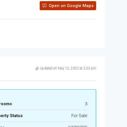
Open on Google Maps
Updated on May 15, 2025 at 3:55 pm
rooms
3
erty Status
For Sale