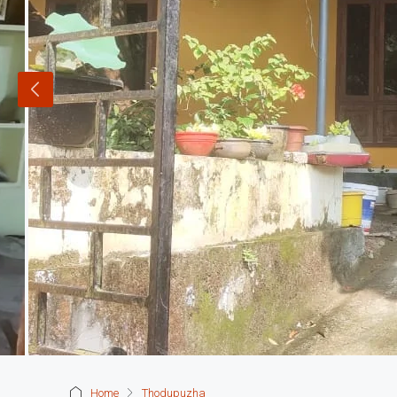
Home
Thodupuzha