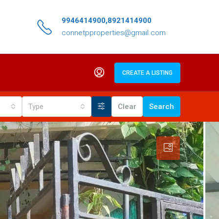
9946414900,8921414900
connetpproperties@gmail.com
CREATE A LISTING
Type
Clear
Search