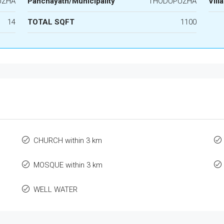
UZHA
Panchayath/Municipality
THODUPUZHA
Vill
14
TOTAL SQFT
1100
CHURCH within 3 km
MOSQUE within 3 km
WELL WATER