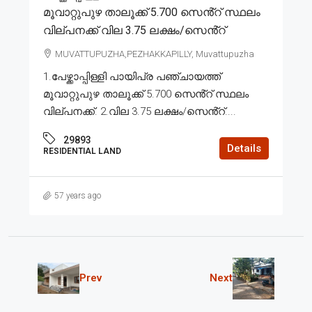
മൂവാറ്റുപുഴ താലൂക്ക് 5.700 സെൻ്റ് സ്ഥലം
വില്പനക്ക് വില 3.75 ലക്ഷം/സെൻ്റ്
MUVATTUPUZHA,PEZHAKKAPILLY, Muvattupuzha
1.പേഴ്ക്കാപ്പിള്ളി പായിപ്ര പഞ്ചായത്ത്
മൂവാറ്റുപുഴ താലൂക്ക് 5.700 സെൻ്റ് സ്ഥലം
വില്പനക്ക്. 2.വില 3.75 ലക്ഷം/സെൻ്റ്....
29893
Details
RESIDENTIAL LAND
57 years ago
Prev
Next