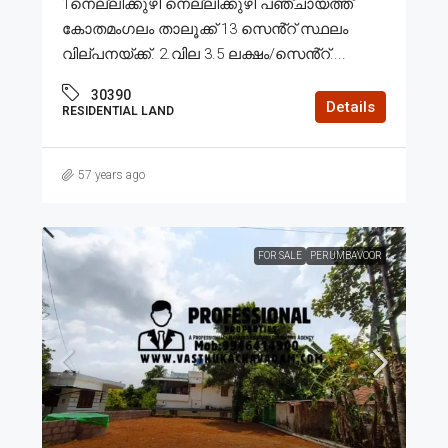
1നെല്ലിക്കുഴി നെല്ലിക്കുഴി പഞ്ചായത്ത്
കോതമംഗലം താലൂക്ക് 13 സെൻ്റ് സ്ഥലം
വില്പനയ്ക്ക്. 2.വില 3.5 ലക്ഷം/സെൻ്റ്....
30390
Details
RESIDENTIAL LAND
57 years ago
FOR SALE
PERUMBAVOOR