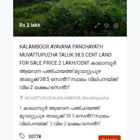
Rs.2 lakh
KALAMBOOR AYAVANA PANCHAYATH
MUVATTUPUZHA TALUK 38.5 CENT LAND
FOR SALE PRICE 2 LAKH/CENT കാലാമ്പൂർ
ആയവന പഞ്ചായത്ത് മൂവാറ്റുപുഴ
താലൂക്ക് 38.5 സെൻ്റ് സ്ഥലം വില്പനയ്ക്ക്
വില 2 ലക്ഷം/സെൻ്റ്
MUVATTUPUZHA,KALAMBOOR, Muvattupuzha
1.കാലാമ്പൂർ ആയവന പഞ്ചായത്ത്
മൂവാറ്റുപുഴ താലൂക്ക് 38.5 സെൻ്റ് സ്ഥലം
വില്പനയ്ക്ക്. 2.വില 2 ലക്ഷം/സെൻ്റ്....
30778