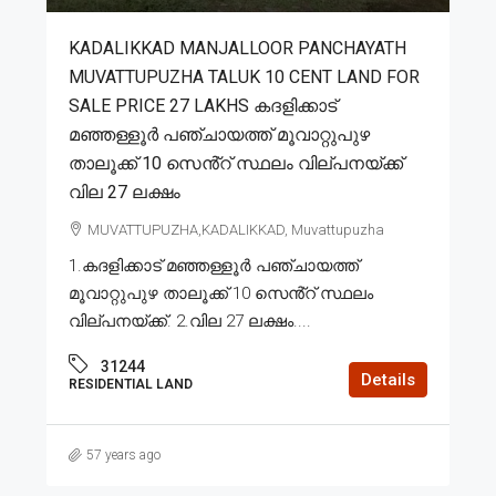
KADALIKKAD MANJALLOOR PANCHAYATH
MUVATTUPUZHA TALUK 10 CENT LAND FOR
SALE PRICE 27 LAKHS കദളിക്കാട്
മഞ്ഞള്ളൂർ പഞ്ചായത്ത് മൂവാറ്റുപുഴ
താലൂക്ക് 10 സെൻ്റ് സ്ഥലം വില്പനയ്ക്ക്
വില 27 ലക്ഷം
MUVATTUPUZHA,KADALIKKAD, Muvattupuzha
1.കദളിക്കാട് മഞ്ഞള്ളൂർ പഞ്ചായത്ത്
മൂവാറ്റുപുഴ താലൂക്ക് 10 സെൻ്റ് സ്ഥലം
വില്പനയ്ക്ക്. 2.വില 27 ലക്ഷം....
31244
Details
RESIDENTIAL LAND
57 years ago