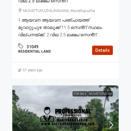
വില 2.5 ലക്ഷം/സെൻ്റ്
MUVATTUPUZHA,AYAVANA, Muvattupuzha
1.ആയവന ആയവന പഞ്ചായത്ത്
മൂവാറ്റുപുഴ താലൂക്ക് 11.5 സെൻ്റ് സ്ഥലം
വില്പനയ്ക്ക്. 2.വില 2.5 ലക്ഷം/സെൻ്റ്....
31049
Details
RESIDENTIAL LAND
57 years ago
FOR SALE
MUVATTUPUZHA