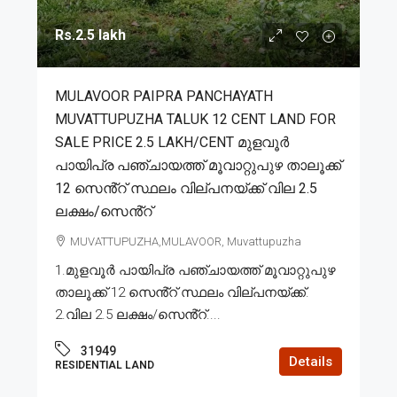
Rs.2.5 lakh
MULAVOOR PAIPRA PANCHAYATH
MUVATTUPUZHA TALUK 12 CENT LAND FOR
SALE PRICE 2.5 LAKH/CENT മുളവൂർ
പായിപ്ര പഞ്ചായത്ത് മൂവാറ്റുപുഴ താലൂക്ക്
12 സെൻ്റ് സ്ഥലം വില്പനയ്ക്ക് വില 2.5
ലക്ഷം/സെൻ്റ്
MUVATTUPUZHA,MULAVOOR, Muvattupuzha
1.മുളവൂർ പായിപ്ര പഞ്ചായത്ത് മൂവാറ്റുപുഴ
താലൂക്ക് 12 സെൻ്റ് സ്ഥലം വില്പനയ്ക്ക്.
2.വില 2.5 ലക്ഷം/സെൻ്റ്....
31949
Details
RESIDENTIAL LAND