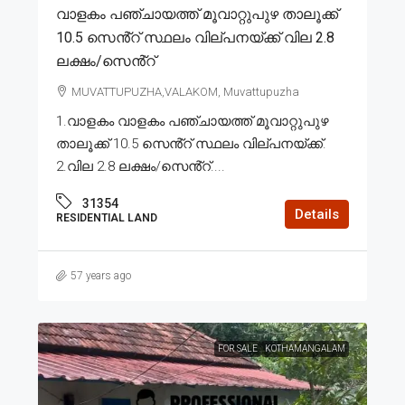
വാളകം പഞ്ചായത്ത് മൂവാറ്റുപുഴ താലൂക്ക്
10.5 സെൻ്റ് സ്ഥലം വില്പനയ്ക്ക് വില 2.8
ലക്ഷം/സെൻ്റ്
MUVATTUPUZHA,VALAKOM, Muvattupuzha
1.വാളകം വാളകം പഞ്ചായത്ത് മൂവാറ്റുപുഴ
താലൂക്ക് 10.5 സെൻ്റ് സ്ഥലം വില്പനയ്ക്ക്.
2.വില 2.8 ലക്ഷം/സെൻ്റ്....
31354
Details
RESIDENTIAL LAND
57 years ago
FOR SALE
KOTHAMANGALAM