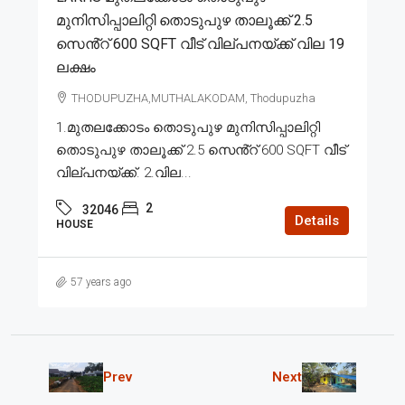
മുനിസിപ്പാലിറ്റി തൊടുപുഴ താലൂക്ക് 2.5
സെൻ്റ് 600 SQFT വീട് വില്പനയ്ക്ക് വില 19
ലക്ഷം
THODUPUZHA,MUTHALAKODAM, Thodupuzha
1.മുതലക്കോടം തൊടുപുഴ മുനിസിപ്പാലിറ്റി
തൊടുപുഴ താലൂക്ക് 2.5 സെൻ്റ് 600 SQFT വീട്
വില്പനയ്ക്ക്. 2.വില...
2
32046
Details
HOUSE
57 years ago
Prev
Next