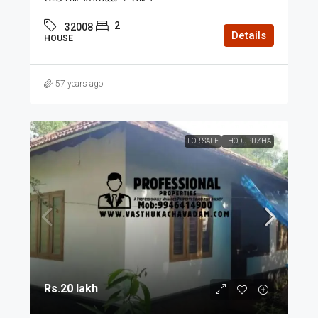
2
32008
Details
HOUSE
57 years ago
FOR SALE
THODUPUZHA
Rs.20 lakh