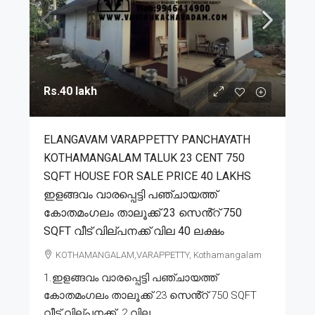
Rs.40 lakh
ELANGAVAM VARAPPETTY PANCHAYATH
KOTHAMANGALAM TALUK 23 CENT 750
SQFT HOUSE FOR SALE PRICE 40 LAKHS
ഇളങ്ങവം വാരപ്പെട്ടി പഞ്ചായത്ത്
കോതമംഗലം താലൂക്ക് 23 സെൻ്റ് 750
SQFT വീട് വില്പനക്ക് വില 40 ലക്ഷം
KOTHAMANGALAM,VARAPPETTY, Kothamangalam
1.ഇളങ്ങവം വാരപ്പെട്ടി പഞ്ചായത്ത്
കോതമംഗലം താലൂക്ക് 23 സെൻ്റ് 750 SQFT
വീട് വില്പനക്ക്. 2.വില...