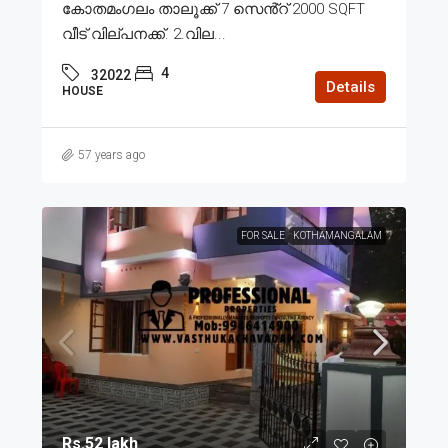
കോതമംഗലം താലൂക്ക് 7 സെൻ്റ് 2000 SQFT
വീട് വില്പനക്ക്. 2.വില...
4
32022
Details
HOUSE
57 years ago
FOR SALE
KOTHAMANGALAM
Rs.52 lakh