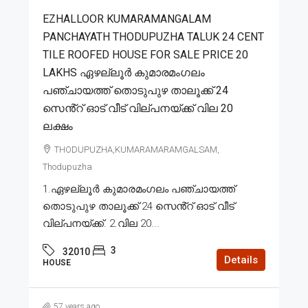
EZHALLOOR KUMARAMANGALAM
PANCHAYATH THODUPUZHA TALUK 24 CENT
TILE ROOFED HOUSE FOR SALE PRICE 20
LAKHS ഏഴല്ലൂർ കുമാരമംഗലം
പഞ്ചായത്ത് തൊടുപുഴ താലൂക്ക് 24
സെൻ്റ് ഓട് വീട് വില്പനയ്ക്ക് വില 20
ലക്ഷം
THODUPUZHA,KUMARAMARAMGALSAM,
Thodupuzha
1.ഏഴല്ലൂർ കുമാരമംഗലം പഞ്ചായത്ത്
തൊടുപുഴ താലൂക്ക് 24 സെൻ്റ് ഓട് വീട്
വില്പനയ്ക്ക്. 2.വില 20...
3
32010
Details
HOUSE
57 years ago