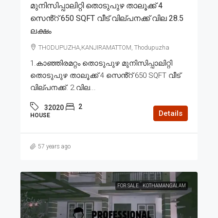
മുനിസിപ്പാലിറ്റി തൊടുപുഴ താലൂക്ക് 4
സെൻ്റ് 650 SQFT വീട് വില്പനക്ക് വില 28.5
ലക്ഷം
THODUPUZHA,KANJIRAMATTOM, Thodupuzha
1.കാഞ്ഞിരമറ്റം തൊടുപുഴ മുനിസിപ്പാലിറ്റി
തൊടുപുഴ താലൂക്ക് 4 സെൻ്റ് 650 SQFT വീട്
വില്പനക്ക്. 2.വില...
2
32020
Details
HOUSE
57 years ago
FOR SALE
KOTHAMANGALAM