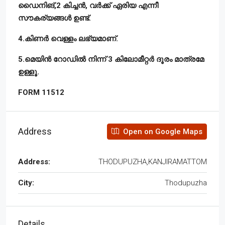
ഡൈനിങ്,2 കിച്ചൻ, വർക്ക് ഏരിയ എന്നീ
സൗകര്യങ്ങൾ ഉണ്ട്.
4.കിണർ വെള്ളം ലഭ്യമാണ്.
5.മെയിൻ റോഡിൽ നിന്ന് 3 കിലോമീറ്റർ ദൂരം മാത്രമേ
ഉള്ളൂ.
FORM 11512
Address
Open on Google Maps
Address:
THODUPUZHA,KANJIRAMATTOM
City:
Thodupuzha
Details