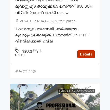
മൂവാറ്റുപുഴ താലൂക്ക് 8.5 സെൻ്റ് 1850 SQFT
വീട് വില്പനക്ക് വില 40 ലക്ഷം
MUVATTUPUZHA,AVOLY, Muvattupuzha
1.വാഴക്കുളം ആവോലി പഞ്ചായത്ത്
മൂവാറ്റുപുഴ താലൂക്ക് 8.5 സെൻ്റ് 1850 SQFT
വീട് വില്പനക്ക്. 2.വില...
4
32002
Details
HOUSE
57 years ago
FOR SALE
KOTHAMANGALAM