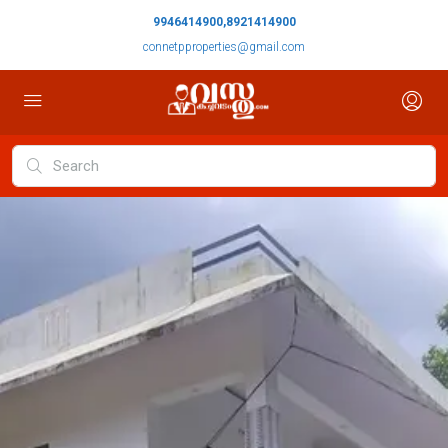
9946414900,8921414900
connetpproperties@gmail.com