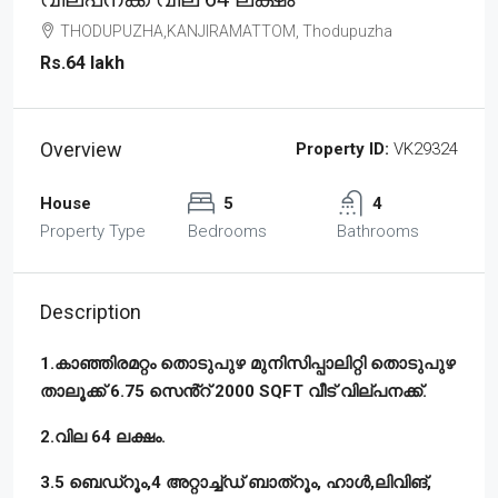
THODUPUZHA,KANJIRAMATTOM, Thodupuzha
Rs.64 lakh
Overview
Property ID:
VK29324
House
5
4
Property Type
Bedrooms
Bathrooms
Description
1.കാഞ്ഞിരമറ്റം തൊടുപുഴ മുനിസിപ്പാലിറ്റി തൊടുപുഴ
താലൂക്ക് 6.75 സെൻ്റ് 2000 SQFT വീട് വില്പനക്ക്.
2.വില 64 ലക്ഷം.
3.5 ബെഡ്റൂം,4 അറ്റാച്ച്ഡ് ബാത്റൂം, ഹാൾ,ലിവിങ്,