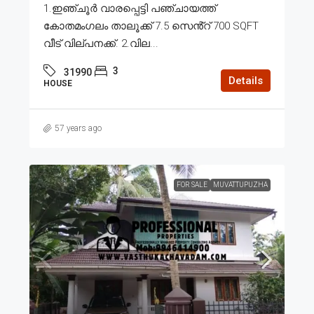
1.ഇഞ്ചൂർ വാരപ്പെട്ടി പഞ്ചായത്ത്
കോതമംഗലം താലൂക്ക് 7.5 സെൻ്റ് 700 SQFT
വീട് വില്പനക്ക്. 2.വില...
3
31990
Details
HOUSE
57 years ago
FOR SALE
MUVATTUPUZHA