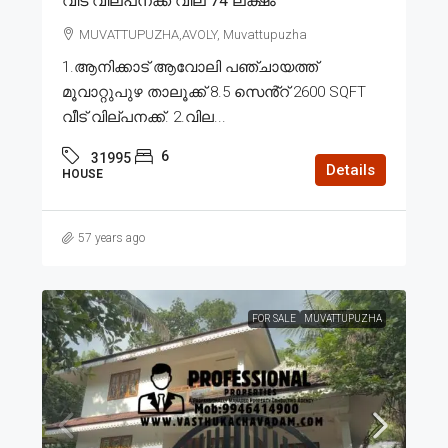
വീട് വില്പനക്ക് വില 74 ലക്ഷം
MUVATTUPUZHA,AVOLY, Muvattupuzha
1.ആനിക്കാട് ആവോലി പഞ്ചായത്ത്
മൂവാറ്റുപുഴ താലൂക്ക് 8.5 സെൻ്റ് 2600 SQFT
വീട് വില്പനക്ക്. 2.വില...
6
31995
Details
HOUSE
57 years ago
FOR SALE
MUVATTUPUZHA