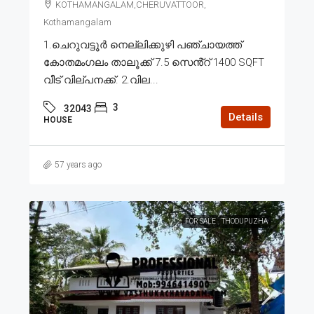
KOTHAMANGALAM,CHERUVATTOOR,
Kothamangalam
1.ചെറുവട്ടൂർ നെല്ലിക്കുഴി പഞ്ചായത്ത്
കോതമംഗലം താലൂക്ക് 7.5 സെൻ്റ് 1400 SQFT
വീട് വില്പനക്ക്. 2.വില...
3
32043
Details
HOUSE
57 years ago
FOR SALE
THODUPUZHA