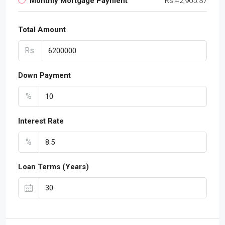
Monthly Mortgage Payment
Rs.42,905.37
Total Amount
Rs.
Down Payment
%
Interest Rate
%
Loan Terms (Years)