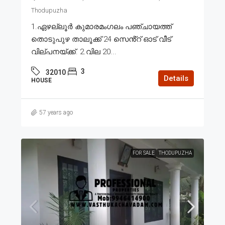
Thodupuzha
1.ഏഴല്ലൂർ കുമാരമംഗലം പഞ്ചായത്ത്
തൊടുപുഴ താലൂക്ക് 24 സെൻ്റ് ഓട് വീട്
വില്പനയ്ക്ക്. 2.വില 20...
3
32010
Details
HOUSE
57 years ago
FOR SALE
THODUPUZHA