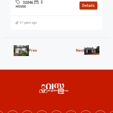
2
32046
Details
HOUSE
57 years ago
Prev
Next