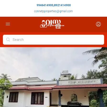
9946414900,8921414900
connetpproperties@gmail.com