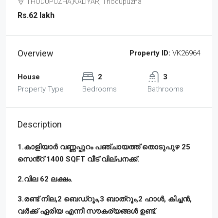
THODUPUZHA,KALIYAR, Thodupuzha
Rs.62 lakh
Overview
Property ID:
VK26964
House
2
3
Property Type
Bedrooms
Bathrooms
Description
1.കാളിയാർ വണ്ണപ്പുറം പഞ്ചായത്ത് തൊടുപുഴ 25
സെൻ്റ് 1400 SQFT വീട് വില്പനക്ക്.
2.വില 62 ലക്ഷം.
3.രണ്ട് നില,2 ബെഡ്റൂം,3 ബാത്റൂം,2 ഹാൾ, കിച്ചൻ,
വർക്ക് ഏരിയ എന്നീ സൗകര്യങ്ങൾ ഉണ്ട്.