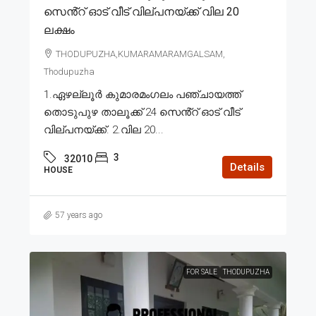
സെൻ്റ് ഓട് വീട് വില്പനയ്ക്ക് വില 20
ലക്ഷം
THODUPUZHA,KUMARAMARAMGALSAM,
Thodupuzha
1.ഏഴല്ലൂർ കുമാരമംഗലം പഞ്ചായത്ത്
തൊടുപുഴ താലൂക്ക് 24 സെൻ്റ് ഓട് വീട്
വില്പനയ്ക്ക്. 2.വില 20...
3
32010
Details
HOUSE
57 years ago
FOR SALE
THODUPUZHA