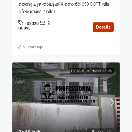
തൊടുപുഴ താലൂക്ക് 4 സെൻ്റ് 650 SQFT വീട്
വില്പനക്ക്. 2.വില...
2
32020
Details
HOUSE
57 years ago
FOR SALE
KOTHAMANGALAM