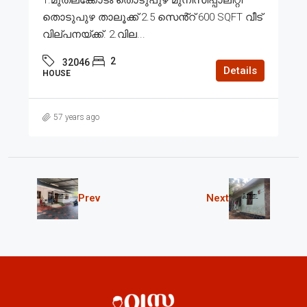
തൊടുപുഴ താലൂക്ക് 2.5 സെൻ്റ് 600 SQFT വീട്
വില്പനയ്ക്ക്. 2.വില...
2
32046
Details
HOUSE
57 years ago
Prev
Next