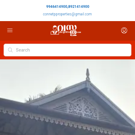
9946414900,8921414900
connetpproperties@gmail.com