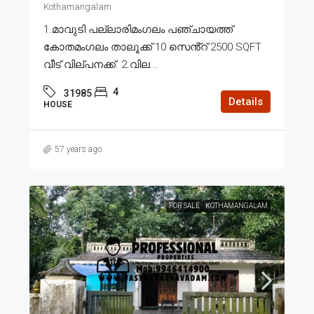
Kothamangalam
1.മാവുടി പല്ലാരിമംഗലം പഞ്ചായത്ത്
കോതമംഗലം താലൂക്ക് 10 സെൻ്റ് 2500 SQFT
വീട് വില്പനക്ക്. 2.വില...
4
31985
Details
HOUSE
57 years ago
FOR SALE
KOTHAMANGALAM