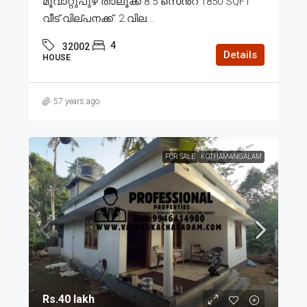
മൂവാറ്റുപുഴ താലൂക്ക് 8.5 സെൻ്റ് 1850 SQFT
വീട് വില്പനക്ക്. 2.വില...
4
32002
Details
HOUSE
57 years ago
FOR SALE
KOTHAMANGALAM
Rs.40 lakh