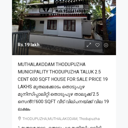
Rs.19 lakh
MUTHALAKODAM THODUPUZHA
MUNICIPALITY THODUPUZHA TALUK 2.5
CENT 600 SQFT HOUSE FOR SALE PRICE 19
LAKHS മുതലക്കോടം തൊടുപുഴ
മുനിസിപ്പാലിറ്റി തൊടുപുഴ താലൂക്ക് 2.5
സെൻ്റ് 600 SQFT വീട് വില്പനയ്ക്ക് വില 19
ലക്ഷം
THODUPUZHA,MUTHALAKODAM, Thodupuzha
1.മുതലക്കോടം തൊടുപുഴ മുനിസിപ്പാലിറ്റി