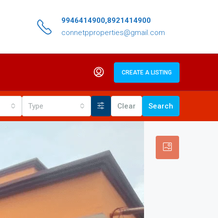
9946414900,8921414900
connetpproperties@gmail.com
CREATE A LISTING
Type
Clear
Search