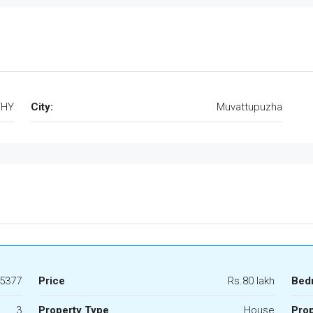
THY
City:
Muvattupuzha
5377
Price
Rs.80 lakh
Bed
3
Property Type
House
Prop