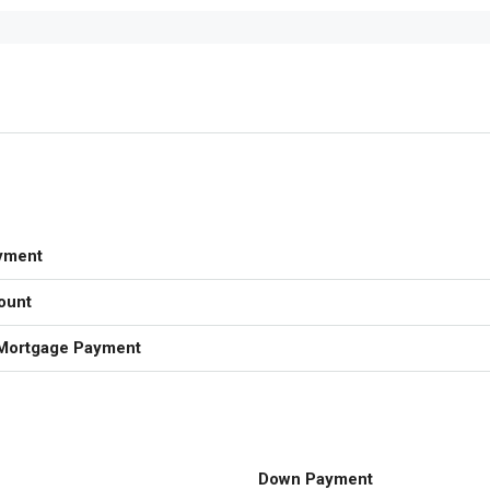
yment
ount
Mortgage Payment
Down Payment