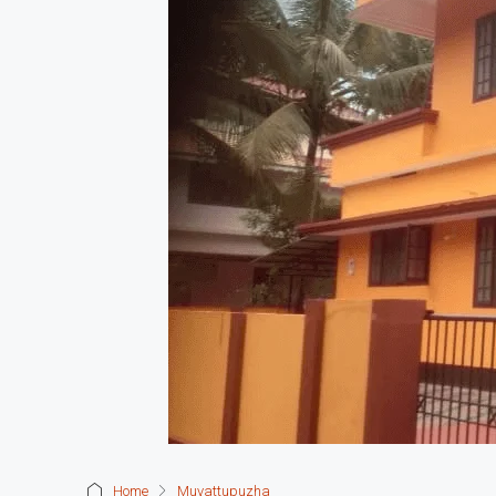
Home
Muvattupuzha