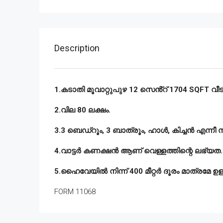
Description
1.കടാതി മൂവാറ്റുപുഴ 12 സെൻ്റ് 1704 SQFT വീട്
2.വില 80 ലക്ഷം.
3.3 ബെഡ്‌റൂം, 3 ബാത്രൂം, ഹാൾ, കിച്ചൻ എന്നീ 
4.വാട്ടർ കണക്ഷൻ ആണ് വെള്ളത്തിന്റെ ലഭ്യത.
5.ഹൈവേയിൽ നിന്ന് 400 മീറ്റർ ദൂരം മാത്രമേ ഉള്
FORM 11068