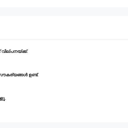
 വില്പനയ്ക്ക്.
സൗകര്യങ്ങൾ ഉണ്ട്‌.
ളൂ.