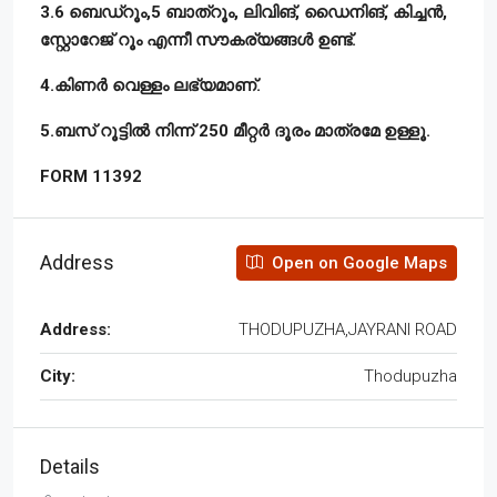
3.6 ബെഡ്റൂം,5 ബാത്റൂം, ലിവിങ്, ഡൈനിങ്, കിച്ചൻ,
സ്റ്റോറേജ് റൂം എന്നീ സൗകര്യങ്ങൾ ഉണ്ട്.
4.കിണർ വെള്ളം ലഭ്യമാണ്.
5.ബസ് റൂട്ടിൽ നിന്ന് 250 മീറ്റർ ദൂരം മാത്രമേ ഉള്ളൂ.
FORM 11392
Address
Open on Google Maps
Address:
THODUPUZHA,JAYRANI ROAD
City:
Thodupuzha
Details