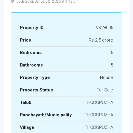
Updated on January 2, 2026 at 1:13 pm
Property ID
VK28005
Price
Rs.2.5 crore
Bedrooms
6
Bathrooms
5
Property Type
House
Property Status
For Sale
Taluk
THODUPUZHA
Panchayath/Municipality
THODUPUZHA
Village
THODUPUZHA