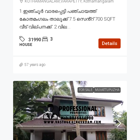
KOTHAMANGALAM,VARAPETTY, Kothamangalam
1.ഇഞ്ചൂർ വാരപ്പെട്ടി പഞ്ചായത്ത്
കോതമംഗലം താലൂക്ക് 7.5 സെൻ്റ് 700 SQFT
വീട് വില്പനക്ക്. 2.വില...
3
31990
Details
HOUSE
57 years ago
FOR SALE
MUVATTUPUZHA