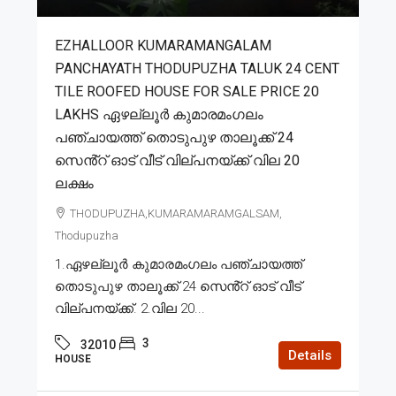
EZHALLOOR KUMARAMANGALAM
PANCHAYATH THODUPUZHA TALUK 24 CENT
TILE ROOFED HOUSE FOR SALE PRICE 20
LAKHS ഏഴല്ലൂർ കുമാരമംഗലം
പഞ്ചായത്ത് തൊടുപുഴ താലൂക്ക് 24
സെൻ്റ് ഓട് വീട് വില്പനയ്ക്ക് വില 20
ലക്ഷം
THODUPUZHA,KUMARAMARAMGALSAM,
Thodupuzha
1.ഏഴല്ലൂർ കുമാരമംഗലം പഞ്ചായത്ത്
തൊടുപുഴ താലൂക്ക് 24 സെൻ്റ് ഓട് വീട്
വില്പനയ്ക്ക്. 2.വില 20...
3
32010
Details
HOUSE