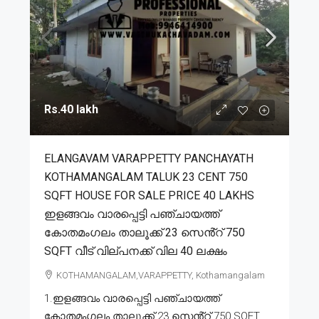
Rs.40 lakh
ELANGAVAM VARAPPETTY PANCHAYATH
KOTHAMANGALAM TALUK 23 CENT 750
SQFT HOUSE FOR SALE PRICE 40 LAKHS
ഇളങ്ങവം വാരപ്പെട്ടി പഞ്ചായത്ത്
കോതമംഗലം താലൂക്ക് 23 സെൻ്റ് 750
SQFT വീട് വില്പനക്ക് വില 40 ലക്ഷം
KOTHAMANGALAM,VARAPPETTY, Kothamangalam
1.ഇളങ്ങവം വാരപ്പെട്ടി പഞ്ചായത്ത്
കോതമംഗലം താലൂക്ക് 23 സെൻ്റ് 750 SQFT