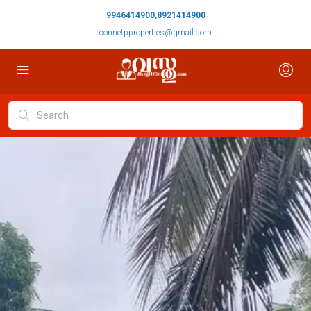
9946414900,8921414900
connetpproperties@gmail.com