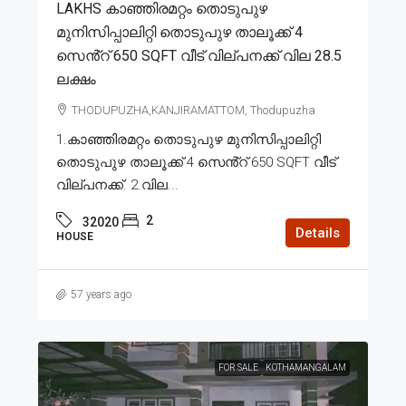
LAKHS കാഞ്ഞിരമറ്റം തൊടുപുഴ
മുനിസിപ്പാലിറ്റി തൊടുപുഴ താലൂക്ക് 4
സെൻ്റ് 650 SQFT വീട് വില്പനക്ക് വില 28.5
ലക്ഷം
THODUPUZHA,KANJIRAMATTOM, Thodupuzha
1.കാഞ്ഞിരമറ്റം തൊടുപുഴ മുനിസിപ്പാലിറ്റി
തൊടുപുഴ താലൂക്ക് 4 സെൻ്റ് 650 SQFT വീട്
വില്പനക്ക്. 2.വില...
2
32020
Details
HOUSE
57 years ago
FOR SALE
KOTHAMANGALAM