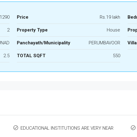
1290
Price
Rs.19 lakh
Bed
2
Property Type
House
Prop
UNAD
Panchayath/Municipality
PERUMBAVOOR
Vill
2.5
TOTAL SQFT
550
EDUCATIONAL INSTITUTIONS ARE VERY NEAR