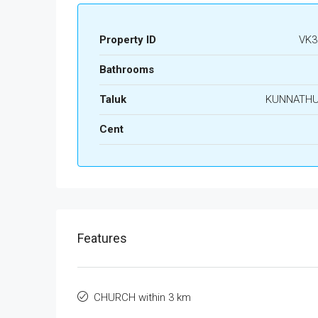
Property ID
VK3
Bathrooms
Taluk
KUNNATH
Cent
Features
CHURCH within 3 km