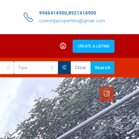
9946414900,8921414900
connetpproperties@gmail.com
CREATE A LISTING
Type
Clear
Search