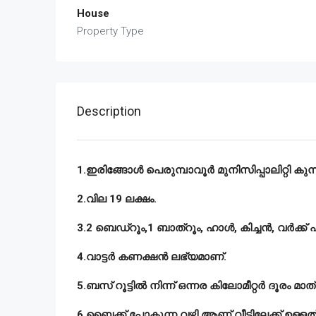
House
Property Type
Description
1.ഇരിങ്ങോൾ പെരുമ്പാവൂർ മുനിസിപ്പാലിറ്റി കുന്ന
2.വില 19 ലക്ഷം.
3.2 ബെഡ്റൂം,1 ബാത്റൂം, ഹാൾ, കിച്ചൻ, വർക്ക്
4.വാട്ടർ കണക്ഷൻ ലഭ്യമാണ്.
5.ബസ് റൂട്ടിൽ നിന്ന് ഒന്നര കിലോമീറ്റർ ദൂരം മാത
6.ബൈക്ക് പോകുന്ന വഴി ആണ് വീട്ടിലേക്ക് ഉള്ളത്