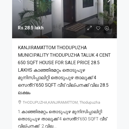
Rs.28.5 lakh
KANJIRAMATTOM THODUPUZHA
MUNICIPALITY THODUPUZHA TALUK 4 CENT
650 SQFT HOUSE FOR SALE PRICE 28.5
LAKHS കാഞ്ഞിരമറ്റം തൊടുപുഴ
മുനിസിപ്പാലിറ്റി തൊടുപുഴ താലൂക്ക് 4
സെൻ്റ് 650 SQFT വീട് വില്പനക്ക് വില 28.5
ലക്ഷം
THODUPUZHA,KANJIRAMATTOM, Thodupuzha
1.കാഞ്ഞിരമറ്റം തൊടുപുഴ മുനിസിപ്പാലിറ്റി
തൊടുപുഴ താലൂക്ക് 4 സെൻ്റ് 650 SQFT വീട്
വില്പനക്ക്. 2.വില...