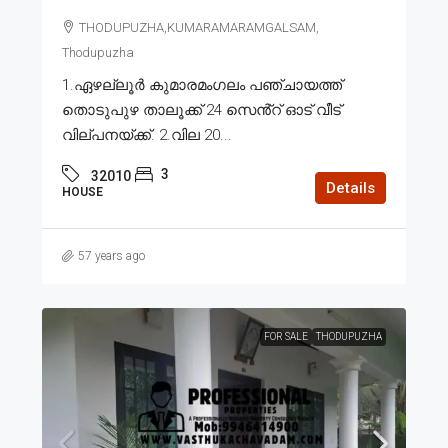
THODUPUZHA,KUMARAMARAMGALSAM,
Thodupuzha
1.ഏഴല്ലൂർ കുമാരമംഗലം പഞ്ചായത്ത്
തൊടുപുഴ താലൂക്ക് 24 സെൻ്റ് ഓട് വീട്
വില്പനയ്ക്ക്. 2.വില 20...
3
32010
Details
HOUSE
57 years ago
FOR SALE
THODUPUZHA