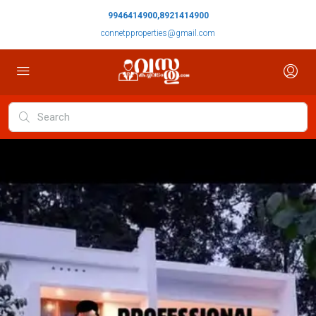
9946414900,8921414900
connetpproperties@gmail.com