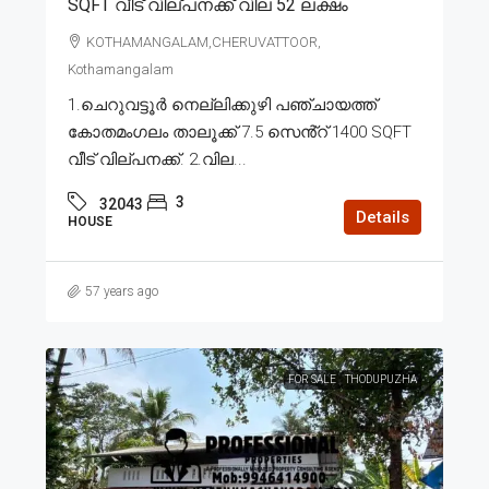
SQFT വീട് വില്പനക്ക് വില 52 ലക്ഷം
KOTHAMANGALAM,CHERUVATTOOR,
Kothamangalam
1.ചെറുവട്ടൂർ നെല്ലിക്കുഴി പഞ്ചായത്ത്
കോതമംഗലം താലൂക്ക് 7.5 സെൻ്റ് 1400 SQFT
വീട് വില്പനക്ക്. 2.വില...
3
32043
Details
HOUSE
57 years ago
FOR SALE
THODUPUZHA