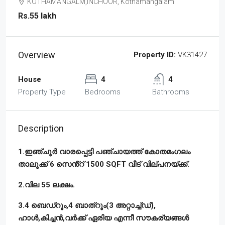
KOTHAMANGALM,INCHOOR, Kothamangalam
Rs.55 lakh
Overview
Property ID:
VK31427
House
4
4
Property Type
Bedrooms
Bathrooms
Description
1.ഇഞ്ചൂർ വാരപ്പെട്ടി പഞ്ചായത്ത് കോതമംഗലം
താലൂക്ക് 6 സെൻ്റ് 1500 SQFT വീട് വില്പനയ്ക്ക്.
2.വില 55 ലക്ഷം.
3.4 ബെഡ്റൂം,4 ബാത്റൂം(3 അറ്റാച്ച്ഡ്),
ഹാൾ,കിച്ചൻ,വർക്ക് ഏരിയ എന്നീ സൗകര്യങ്ങൾ