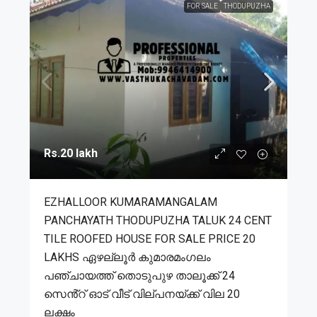
FOR SALE
THODUPUZHA
Rs.20 lakh
EZHALLOOR KUMARAMANGALAM
PANCHAYATH THODUPUZHA TALUK 24 CENT
TILE ROOFED HOUSE FOR SALE PRICE 20
LAKHS ഏഴല്ലൂർ കുമാരമംഗലം
പഞ്ചായത്ത് തൊടുപുഴ താലൂക്ക് 24
സെൻ്റ് ഓട് വീട് വില്പനയ്ക്ക് വില 20
ലക്ഷം