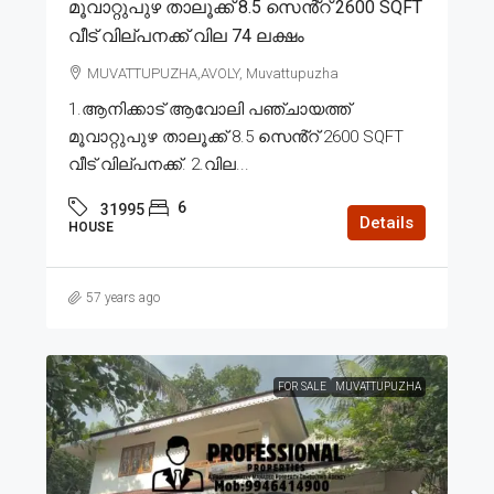
മൂവാറ്റുപുഴ താലൂക്ക് 8.5 സെൻ്റ് 2600 SQFT
വീട് വില്പനക്ക് വില 74 ലക്ഷം
MUVATTUPUZHA,AVOLY, Muvattupuzha
1.ആനിക്കാട് ആവോലി പഞ്ചായത്ത്
മൂവാറ്റുപുഴ താലൂക്ക് 8.5 സെൻ്റ് 2600 SQFT
വീട് വില്പനക്ക്. 2.വില...
6
31995
Details
HOUSE
57 years ago
FOR SALE
MUVATTUPUZHA