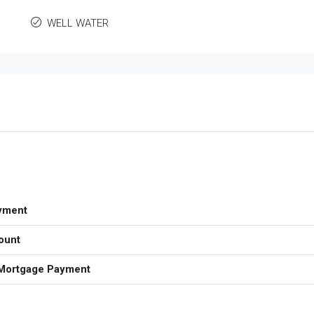
WELL WATER
yment
ount
Mortgage Payment