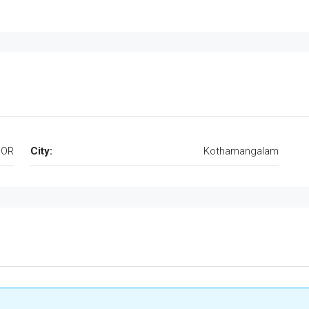
OOR
City:
Kothamangalam