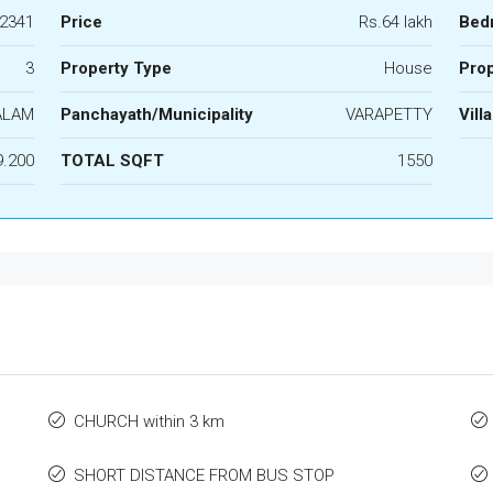
2341
Price
Rs.64 lakh
Bed
3
Property Type
House
Prop
ALAM
Panchayath/Municipality
VARAPETTY
Vill
9.200
TOTAL SQFT
1550
CHURCH within 3 km
SHORT DISTANCE FROM BUS STOP