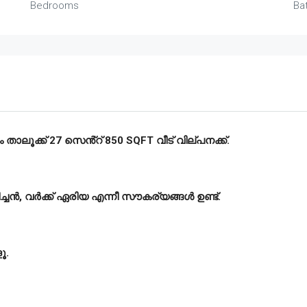
Bedrooms
Ba
ാലൂക്ക് 27 സെൻ്റ് 850 SQFT വീട് വില്പനക്ക്.
ച്ചൻ, വർക്ക് ഏരിയ എന്നീ സൗകര്യങ്ങൾ ഉണ്ട്.
ൂ.