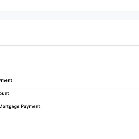
yment
ount
Mortgage Payment