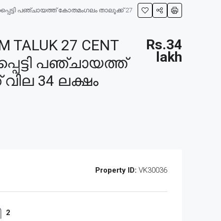
പെട്ടി പഞ്ചായത്ത് കോതമംഗലം താലൂക്ക് 27
 TALUK 27 CENT
Rs.34
lakh
പെട്ടി പഞ്ചായത്ത്
 വില 34 ലക്ഷം
Property ID:
VK30036
2