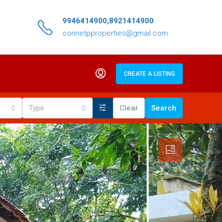
9946414900,8921414900
connetpproperties@gmail.com
CREATE A LISTING
Type
Clear
Search