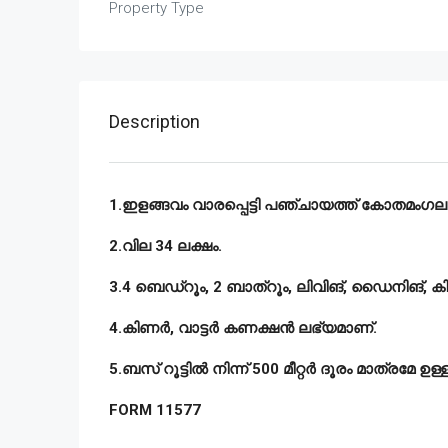
Property Type
Description
1.ഇളങ്ങവം വാരപ്പെട്ടി പഞ്ചായത്ത് കോതമംഗലം ത
2.വില 34 ലക്ഷം.
3.4 ബെഡ്റൂം, 2 ബാത്റൂം, ലിവിങ്, ഡൈനിങ്, കി
4.കിണർ, വാട്ടർ കണക്ഷൻ ലഭ്യമാണ്.
5.ബസ് റൂട്ടിൽ നിന്ന് 500 മീറ്റർ ദൂരം മാത്രമേ ഉള്ള
FORM 11577