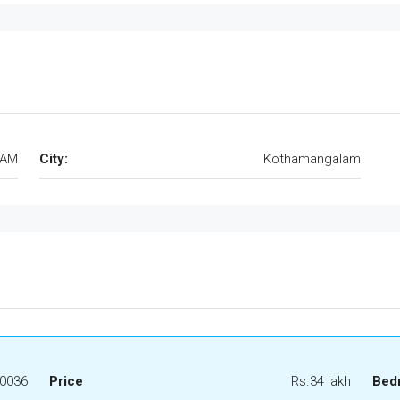
VAM
City:
Kothamangalam
0036
Price
Rs.34 lakh
Bed