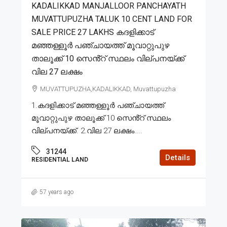
KADALIKKAD MANJALLOOR PANCHAYATH
MUVATTUPUZHA TALUK 10 CENT LAND FOR
SALE PRICE 27 LAKHS കദളിക്കാട്
മഞ്ഞള്ളൂർ പഞ്ചായത്ത് മൂവാറ്റുപുഴ
താലൂക്ക് 10 സെൻ്റ് സ്ഥലം വില്പനയ്ക്ക്
വില 27 ലക്ഷം
MUVATTUPUZHA,KADALIKKAD, Muvattupuzha
1.കദളിക്കാട് മഞ്ഞള്ളൂർ പഞ്ചായത്ത്
മൂവാറ്റുപുഴ താലൂക്ക് 10 സെൻ്റ് സ്ഥലം
വില്പനയ്ക്ക്. 2.വില 27 ലക്ഷം....
31244
Details
RESIDENTIAL LAND
57 years ago