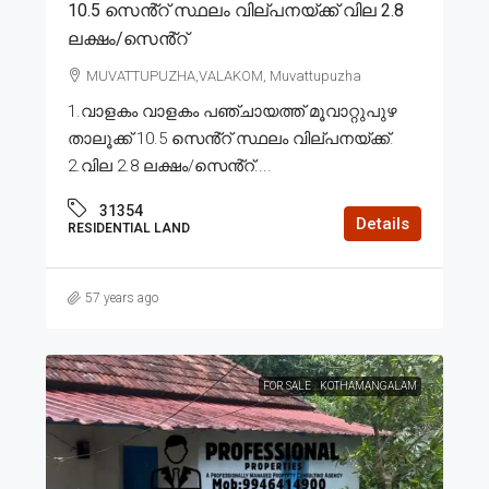
10.5 സെൻ്റ് സ്ഥലം വില്പനയ്ക്ക് വില 2.8
ലക്ഷം/സെൻ്റ്
MUVATTUPUZHA,VALAKOM, Muvattupuzha
1.വാളകം വാളകം പഞ്ചായത്ത് മൂവാറ്റുപുഴ
താലൂക്ക് 10.5 സെൻ്റ് സ്ഥലം വില്പനയ്ക്ക്.
2.വില 2.8 ലക്ഷം/സെൻ്റ്....
31354
Details
RESIDENTIAL LAND
57 years ago
FOR SALE
KOTHAMANGALAM