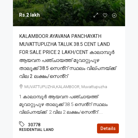
Rs.2 lakh
KALAMBOOR AYAVANA PANCHAYATH
MUVATTUPUZHA TALUK 38.5 CENT LAND
FOR SALE PRICE 2 LAKH/CENT കാലാമ്പൂർ
ആയവന പഞ്ചായത്ത് മൂവാറ്റുപുഴ
താലൂക്ക് 38.5 സെൻ്റ് സ്ഥലം വില്പനയ്ക്ക്
വില 2 ലക്ഷം/സെൻ്റ്
MUVATTUPUZHA,KALAMBOOR, Muvattupuzha
1.കാലാമ്പൂർ ആയവന പഞ്ചായത്ത്
മൂവാറ്റുപുഴ താലൂക്ക് 38.5 സെൻ്റ് സ്ഥലം
വില്പനയ്ക്ക്. 2.വില 2 ലക്ഷം/സെൻ്റ്....
30778
Details
RESIDENTIAL LAND