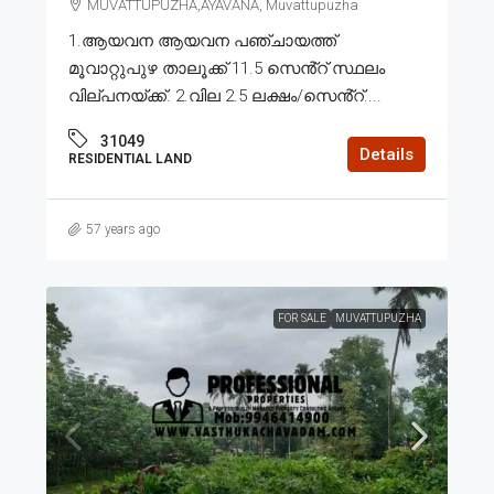
MUVATTUPUZHA,AYAVANA, Muvattupuzha
1.ആയവന ആയവന പഞ്ചായത്ത്
മൂവാറ്റുപുഴ താലൂക്ക് 11.5 സെൻ്റ് സ്ഥലം
വില്പനയ്ക്ക്. 2.വില 2.5 ലക്ഷം/സെൻ്റ്....
31049
Details
RESIDENTIAL LAND
57 years ago
FOR SALE
MUVATTUPUZHA