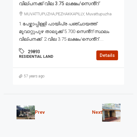
വില്പനക്ക് വില 3.75 ലക്ഷം/സെൻ്റ്
MUVATTUPUZHA,PEZHAKKAPILLY, Muvattupuzha
1.പേഴ്ക്കാപ്പിള്ളി പായിപ്ര പഞ്ചായത്ത്
മൂവാറ്റുപുഴ താലൂക്ക് 5.700 സെൻ്റ് സ്ഥലം
വില്പനക്ക്. 2.വില 3.75 ലക്ഷം/സെൻ്റ്....
29893
Details
RESIDENTIAL LAND
57 years ago
Prev
Next