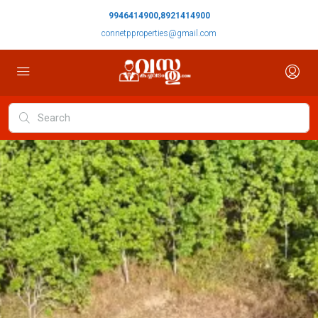
9946414900,8921414900
connetpproperties@gmail.com