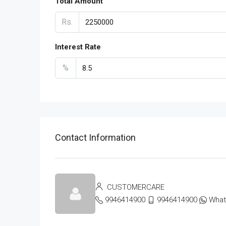
Total Amount
Rs.
Interest Rate
%
Contact Information
CUSTOMERCARE
9946414900
9946414900
Wha