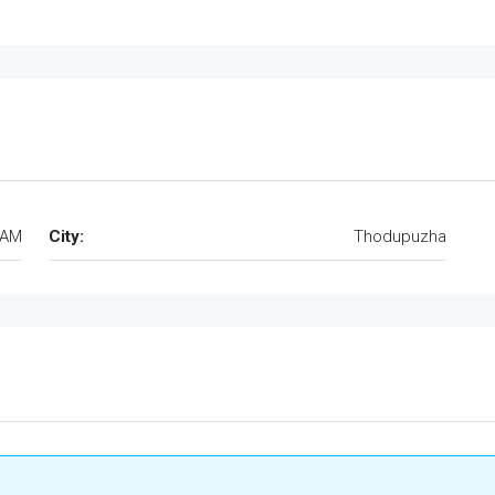
SAM
City:
Thodupuzha