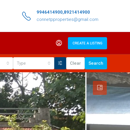
9946414900,8921414900
connetpproperties@gmail.com
CREATE A LISTING
Type
Clear
Search