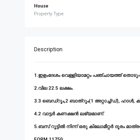
House
Property Type
Description
1.ഇളംദേശം വെള്ളിയാമറ്റം പഞ്ചായത്ത് തൊടുപുഴ
2.വില 22.5 ലക്ഷം.
3.3 ബെഡ്റൂം,2 ബാത്റൂം(1 അറ്റാച്ച്ഡ്), ഹാൾ, 
4.2 വാട്ടർ കണക്ഷൻ ലഭ്യമാണ്.
5.ബസ് റൂട്ടിൽ നിന്ന് ഒരു കിലോമീറ്റർ ദൂരം മാത്ര
FORM 11750