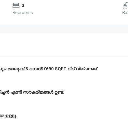
3
Bedrooms
Ba
 താലൂക്ക് 5 സെൻ്റ് 690 SQFT വീട് വില്പനക്ക്.
കിച്ചൻ എന്നീ സൗകര്യങ്ങൾ ഉണ്ട്.
മേ ഉള്ളൂ.