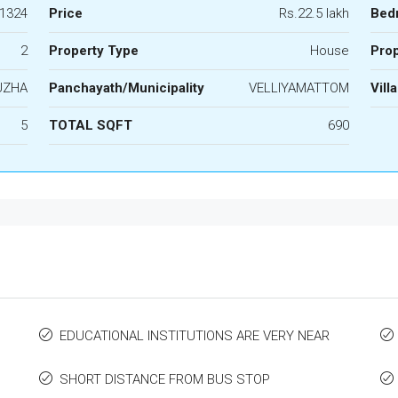
1324
Price
Rs.22.5 lakh
Bed
2
Property Type
House
Prop
UZHA
Panchayath/Municipality
VELLIYAMATTOM
Vill
5
TOTAL SQFT
690
EDUCATIONAL INSTITUTIONS ARE VERY NEAR
SHORT DISTANCE FROM BUS STOP