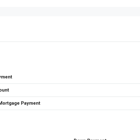
yment
ount
Mortgage Payment