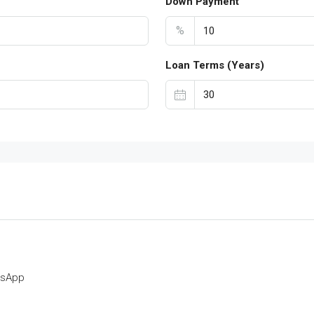
Down Payment
%
Loan Terms (Years)
tsApp