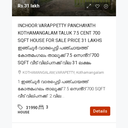
Rs.31 lakh
INCHOOR VARAPPETTY PANCHAYATH
KOTHAMANGALAM TALUK 7.5 CENT 700
SQFT HOUSE FOR SALE PRICE 31 LAKHS
ഇഞ്ചൂർ വാരപ്പെട്ടി പഞ്ചായത്ത്
കോതമംഗലം താലൂക്ക് 7.5 സെൻ്റ് 700
SQFT വീട് വില്പനക്ക് വില 31 ലക്ഷം
KOTHAMANGALAM,VARAPETTY, Kothamangalam
1.ഇഞ്ചൂർ വാരപ്പെട്ടി പഞ്ചായത്ത്
കോതമംഗലം താലൂക്ക് 7.5 സെൻ്റ് 700 SQFT
വീട് വില്പനക്ക്. 2.വില...
3
31990
Details
HOUSE