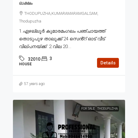
ലക്ഷം
THODUPUZHA,KUMARAMARAMGALSAM,
Thodupuzha
1.ഏഴല്ലൂർ കുമാരമംഗലം പഞ്ചായത്ത്
തൊടുപുഴ താലൂക്ക് 24 സെൻ്റ് ഓട് വീട്
വില്പനയ്ക്ക്. 2.വില 20...
3
32010
Details
HOUSE
57 years ago
FOR SALE
THODUPUZHA