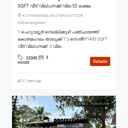
SQFT വീട് വില്പനക്ക് വില 52 ലക്ഷം
KOTHAMANGALAM,CHERUVATTOOR,
Kothamangalam
1.ചെറുവട്ടൂർ നെല്ലിക്കുഴി പഞ്ചായത്ത്
കോതമംഗലം താലൂക്ക് 7.5 സെൻ്റ് 1400 SQFT
വീട് വില്പനക്ക്. 2.വില...
3
32043
Details
HOUSE
57 years ago
FOR SALE
THODUPUZHA