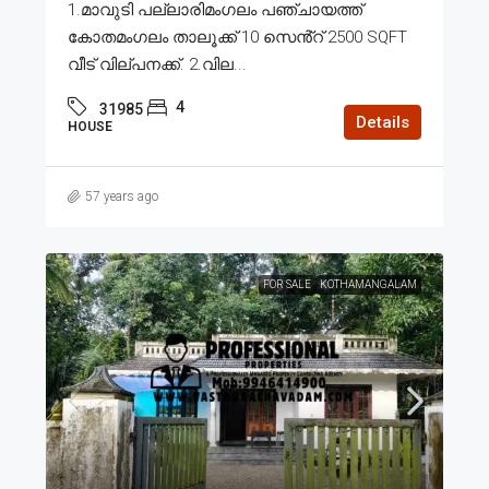
1.മാവുടി പല്ലാരിമംഗലം പഞ്ചായത്ത്
കോതമംഗലം താലൂക്ക് 10 സെൻ്റ് 2500 SQFT
വീട് വില്പനക്ക്. 2.വില...
4
31985
Details
HOUSE
57 years ago
FOR SALE
KOTHAMANGALAM