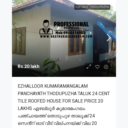
FOR SALE
THODUPUZHA
Rs.20 lakh
EZHALLOOR KUMARAMANGALAM
PANCHAYATH THODUPUZHA TALUK 24 CENT
TILE ROOFED HOUSE FOR SALE PRICE 20
LAKHS ഏഴല്ലൂർ കുമാരമംഗലം
പഞ്ചായത്ത് തൊടുപുഴ താലൂക്ക് 24
സെൻ്റ് ഓട് വീട് വില്പനയ്ക്ക് വില 20