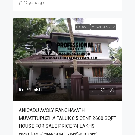
57 years ago
FOR SALE
MUVATTUPUZHA
Rs.74 lakh
ANICADU AVOLY PANCHAYATH
MUVATTUPUZHA TALUK 8.5 CENT 2600 SQFT
HOUSE FOR SALE PRICE 74 LAKHS
ആനിക്കാട് ആവോലി പഞ്ചായത്ത്