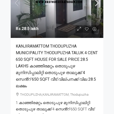
Rs.28.5 lakh
KANJIRAMATTOM THODUPUZHA
MUNICIPALITY THODUPUZHA TALUK 4 CENT
650 SQFT HOUSE FOR SALE PRICE 28.5
LAKHS കാഞ്ഞിരമറ്റം തൊടുപുഴ
മുനിസിപ്പാലിറ്റി തൊടുപുഴ താലൂക്ക് 4
സെൻ്റ് 650 SQFT വീട് വില്പനക്ക് വില 28.5
ലക്ഷം
THODUPUZHA,KANJIRAMATTOM, Thodupuzha
1.കാഞ്ഞിരമറ്റം തൊടുപുഴ മുനിസിപ്പാലിറ്റി
തൊടുപുഴ താലൂക്ക് 4 സെൻ്റ് 650 SQFT വീട്