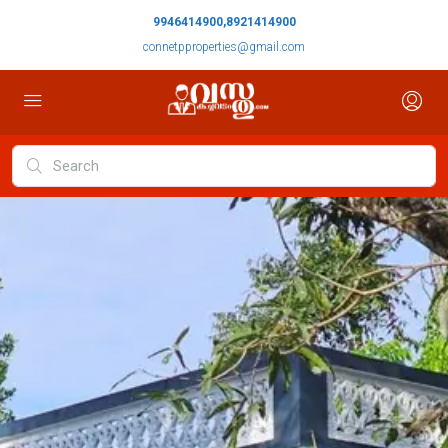
9946414900,8921414900
connetpproperties@gmail.com