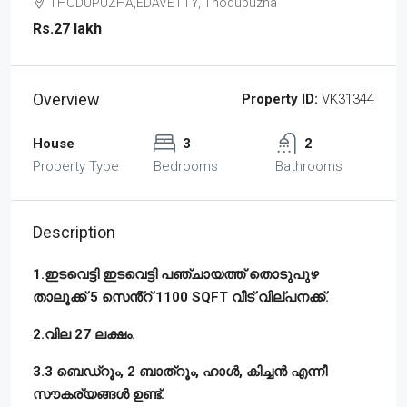
THODUPUZHA,EDAVETTY, Thodupuzha
Rs.27 lakh
Overview
Property ID:
VK31344
House
3
2
Property Type
Bedrooms
Bathrooms
Description
1.ഇടവെട്ടി ഇടവെട്ടി പഞ്ചായത്ത് തൊടുപുഴ
താലൂക്ക് 5 സെൻ്റ് 1100 SQFT വീട് വില്പനക്ക്.
2.വില 27 ലക്ഷം.
3.3 ബെഡ്റൂം, 2 ബാത്റൂം, ഹാൾ, കിച്ചൻ എന്നീ
സൗകര്യങ്ങൾ ഉണ്ട്.