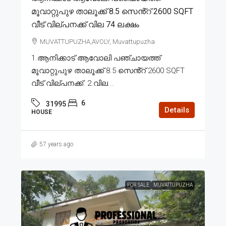
മൂവാറ്റുപുഴ താലൂക്ക് 8.5 സെൻ്റ് 2600 SQFT
വീട് വില്പനക്ക് വില 74 ലക്ഷം
MUVATTUPUZHA,AVOLY, Muvattupuzha
1.ആനിക്കാട് ആവോലി പഞ്ചായത്ത്
മൂവാറ്റുപുഴ താലൂക്ക് 8.5 സെൻ്റ് 2600 SQFT
വീട് വില്പനക്ക്. 2.വില...
6
31995
Details
HOUSE
57 years ago
FOR SALE
MUVATTUPUZHA