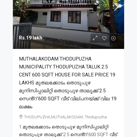
Rs.19 lakh
MUTHALAKODAM THODUPUZHA
MUNICIPALITY THODUPUZHA TALUK 2.5
CENT 600 SQFT HOUSE FOR SALE PRICE 19
LAKHS മുതലക്കോടം തൊടുപുഴ
മുനിസിപ്പാലിറ്റി തൊടുപുഴ താലൂക്ക് 2.5
സെൻ്റ് 600 SQFT വീട് വില്പനയ്ക്ക് വില 19
ലക്ഷം
THODUPUZHA,MUTHALAKODAM, Thodupuzha
1.മുതലക്കോടം തൊടുപുഴ മുനിസിപ്പാലിറ്റി
തൊടുപുഴ താലൂക്ക് 2.5 സെൻ്റ് 600 SQFT വീട്