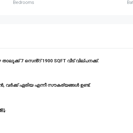
Bedrooms
Ba
ഴ താലൂക്ക് 7 സെൻ്റ് 1900 SQFT വീട് വില്പനക്ക്.
്ചൻ, വർക്ക് ഏരിയ എന്നീ സൗകര്യങ്ങൾ ഉണ്ട്.
ളൂ.