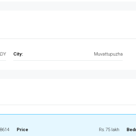
ADY
City:
Muvattupuzha
8614
Price
Rs.75 lakh
Bed