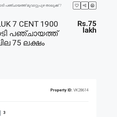
ി പഞ്ചായത്ത് മൂവാറ്റുപുഴ താലൂക്ക് 7
K 7 CENT 1900
Rs.75
lakh
റാടി പഞ്ചായത്ത്
വില 75 ലക്ഷം
Property ID:
VK28614
3