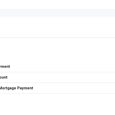
yment
ount
Mortgage Payment