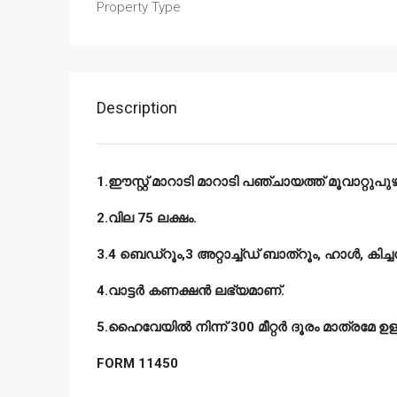
Property Type
Description
1.ഈസ്റ്റ് മാറാടി മാറാടി പഞ്ചായത്ത് മൂവാറ്റുപു
2.വില 75 ലക്ഷം.
3.4 ബെഡ്റൂം,3 അറ്റാച്ച്ഡ് ബാത്റൂം, ഹാൾ, കിച
4.വാട്ടർ കണക്ഷൻ ലഭ്യമാണ്.
5.ഹൈവേയിൽ നിന്ന് 300 മീറ്റർ ദൂരം മാത്രമേ ഉള്
FORM 11450