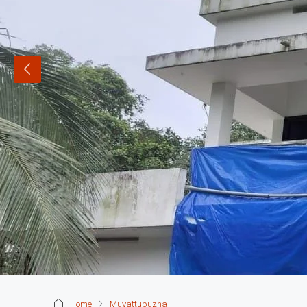
Home
Muvattupuzha