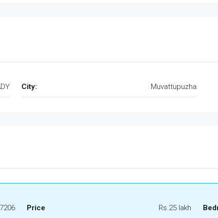
ADY
City:
Muvattupuzha
7206
Price
Rs.25 lakh
Bed