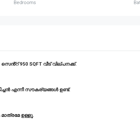
Bedrooms
Ba
 സെൻ്റ് 950 SQFT വീട് വില്പനക്ക്.
കിച്ചൻ എന്നീ സൗകര്യങ്ങൾ ഉണ്ട്.
 മാത്രമേ ഉള്ളൂ.