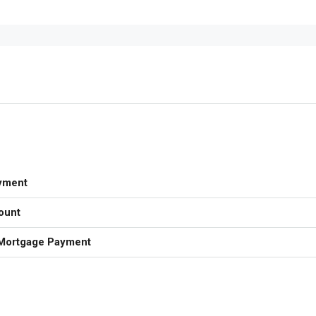
yment
ount
Mortgage Payment