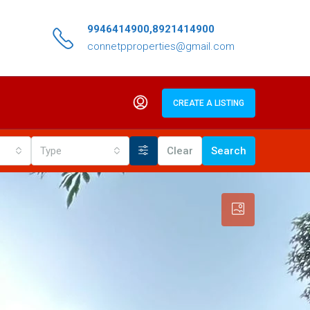
9946414900,8921414900
connetpproperties@gmail.com
CREATE A LISTING
Type
Clear
Search