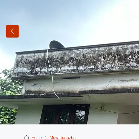
Home
Muvattupuzha