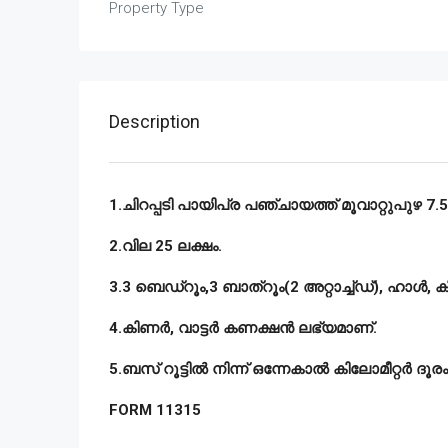
Property Type
Description
1.ചിറപ്പടി പായിപ്ര പഞ്ചായത്ത് മൂവാറ്റുപുഴ 7.5
2.വില 25 ലക്ഷം.
3.3 ബെഡ്റൂം,3 ബാത്റൂം(2 അറ്റാച്ച്ഡ്), ഹാൾ, 
4.കിണർ, വാട്ടർ കണക്ഷൻ ലഭ്യമാണ്.
5.ബസ് റൂട്ടിൽ നിന്ന് ഒന്നേകാൽ കിലോമീറ്റർ ദൂരം
FORM 11315