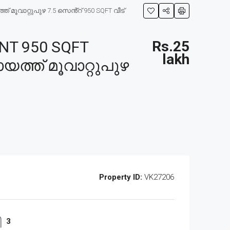
 മൂവാറ്റുപുഴ 7.5 സെൻ്റ് 950 SQFT വീട്
NT 950 SQFT
Rs.25
lakh
യത്ത് മൂവാറ്റുപുഴ
Property ID:
VK27206
3