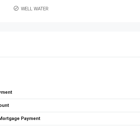
WELL WATER
yment
ount
Mortgage Payment