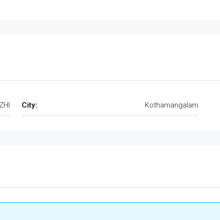
ZHI
City:
Kothamangalam