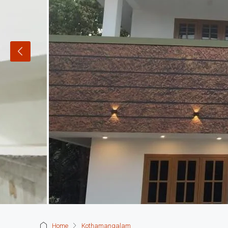
Home
Kothamangalam