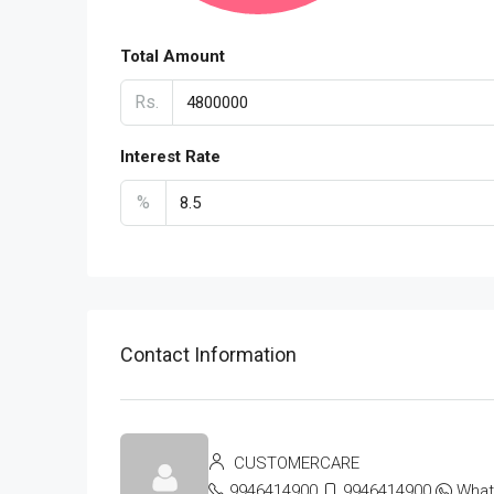
Total Amount
Rs.
Interest Rate
%
Contact Information
CUSTOMERCARE
9946414900
9946414900
Wha