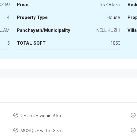
0459
Price
Rs.48 lakh
Bed
4
Property Type
House
Prop
ALAM
Panchayath/Municipality
NELLIKUZHI
Vill
5
TOTAL SQFT
1850
CHURCH within 3 km
MOSQUE within 3 km