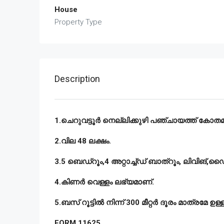
House
Property Type
Description
1.ചെറുവട്ടൂർ നെല്ലിക്കുഴി പഞ്ചായത്ത് കോതമം
2.വില 48 ലക്ഷം.
3.5 ബെഡ്റൂം,4 അറ്റാച്ച്ഡ് ബാത്റൂം, ലിവിങ്,ഡ
4.കിണർ വെള്ളം ലഭ്യമാണ്.
5.ബസ് റൂട്ടിൽ നിന്ന് 300 മീറ്റർ ദൂരം മാത്രമേ ഉള്ള
FORM 11625