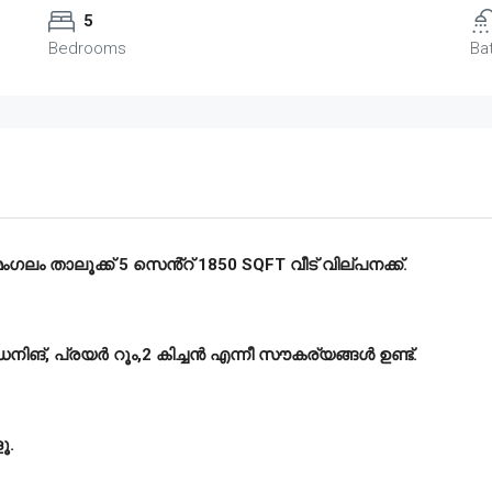
5
Bedrooms
Ba
ഗലം താലൂക്ക് 5 സെൻ്റ് 1850 SQFT വീട് വില്പനക്ക്.
ൈനിങ്, പ്രയർ റൂം,2 കിച്ചൻ എന്നീ സൗകര്യങ്ങൾ ഉണ്ട്.
ൂ.