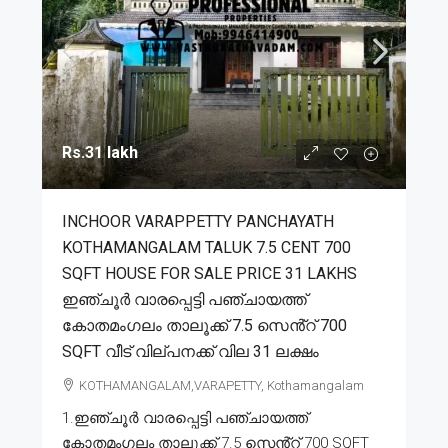
Rs.31 lakh
INCHOOR VARAPPETTY PANCHAYATH
KOTHAMANGALAM TALUK 7.5 CENT 700
SQFT HOUSE FOR SALE PRICE 31 LAKHS
ഇഞ്ചൂർ വാരപ്പെട്ടി പഞ്ചായത്ത്
കോതമംഗലം താലൂക്ക് 7.5 സെൻ്റ് 700
SQFT വീട് വില്പനക്ക് വില 31 ലക്ഷം
KOTHAMANGALAM,VARAPETTY, Kothamangalam
1.ഇഞ്ചൂർ വാരപ്പെട്ടി പഞ്ചായത്ത്
കോതമംഗലം താലൂക്ക് 7.5 സെൻ്റ് 700 SQFT