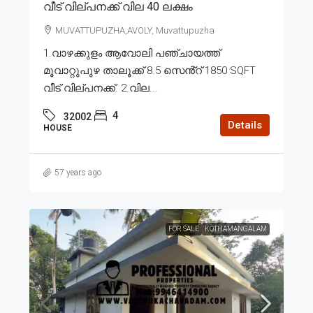
വീട് വില്പനക്ക് വില 40 ലക്ഷം
MUVATTUPUZHA,AVOLY, Muvattupuzha
1.വാഴക്കുളം ആവോലി പഞ്ചായത്ത്
മൂവാറ്റുപുഴ താലൂക്ക് 8.5 സെൻ്റ് 1850 SQFT
വീട് വില്പനക്ക്. 2.വില...
4
32002
Details
HOUSE
57 years ago
FOR SALE
KOTHAMANGALAM