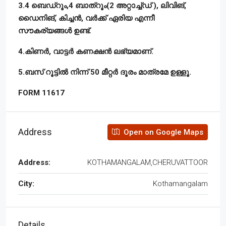
3.4 ബെഡ്റൂം,4 ബാത്റൂം(2 അറ്റാച്ച്ഡ് ), ലിവിങ്,
ഡൈനിങ്, കിച്ചൻ, വർക്ക് ഏരിയ എന്നീ
സൗകര്യങ്ങൾ ഉണ്ട്.
4.കിണർ, വാട്ടർ കണക്ഷൻ ലഭ്യമാണ്.
5.ബസ് റൂട്ടിൽ നിന്ന് 50 മീറ്റർ ദൂരം മാത്രമേ ഉള്ളൂ.
FORM 11617
Address
Open on Google Maps
Address:
KOTHAMANGALAM,CHERUVATTOOR
City:
Kothamangalam
Details