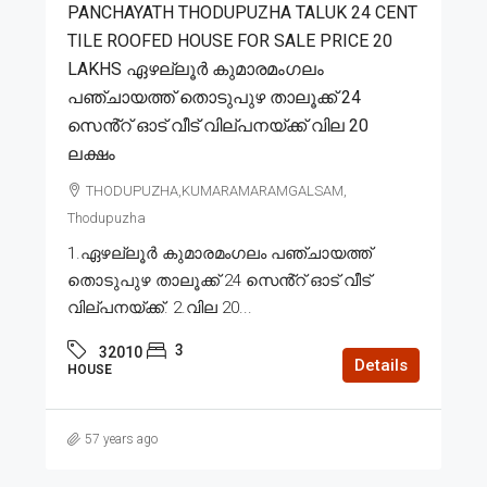
PANCHAYATH THODUPUZHA TALUK 24 CENT
TILE ROOFED HOUSE FOR SALE PRICE 20
LAKHS ഏഴല്ലൂർ കുമാരമംഗലം
പഞ്ചായത്ത് തൊടുപുഴ താലൂക്ക് 24
സെൻ്റ് ഓട് വീട് വില്പനയ്ക്ക് വില 20
ലക്ഷം
THODUPUZHA,KUMARAMARAMGALSAM,
Thodupuzha
1.ഏഴല്ലൂർ കുമാരമംഗലം പഞ്ചായത്ത്
തൊടുപുഴ താലൂക്ക് 24 സെൻ്റ് ഓട് വീട്
വില്പനയ്ക്ക്. 2.വില 20...
3
32010
Details
HOUSE
57 years ago