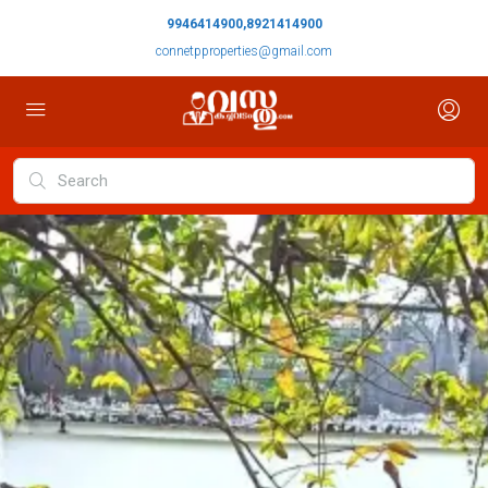
9946414900,8921414900
connetpproperties@gmail.com