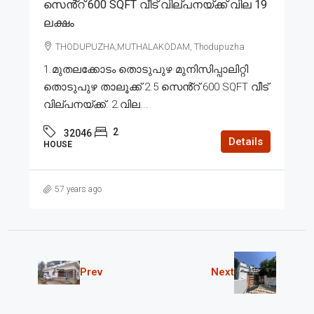
സെൻ്റ് 600 SQFT വീട് വില്പനയ്ക്ക് വില 19
ലക്ഷം
THODUPUZHA,MUTHALAKODAM, Thodupuzha
1.മുതലക്കോടം തൊടുപുഴ മുനിസിപ്പാലിറ്റി
തൊടുപുഴ താലൂക്ക് 2.5 സെൻ്റ് 600 SQFT വീട്
വില്പനയ്ക്ക്. 2.വില...
2
32046
Details
HOUSE
57 years ago
Prev
Next