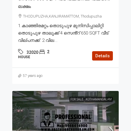
ലക്ഷം
THODUPUZHA,KANJIRAMATTOM, Thodupuzha
1.കാഞ്ഞിരമറ്റം തൊടുപുഴ മുനിസിപ്പാലിറ്റി
തൊടുപുഴ താലൂക്ക് 4 സെൻ്റ് 650 SQFT വീട്
വില്പനക്ക്. 2.വില...
2
32020
Details
HOUSE
57 years ago
FOR SALE
KOTHAMANGALAM