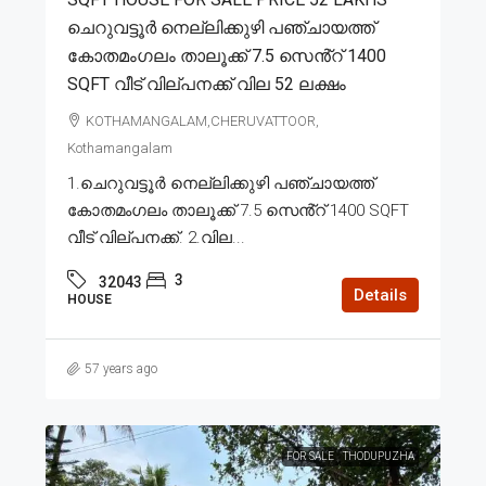
ചെറുവട്ടൂർ നെല്ലിക്കുഴി പഞ്ചായത്ത്
കോതമംഗലം താലൂക്ക് 7.5 സെൻ്റ് 1400
SQFT വീട് വില്പനക്ക് വില 52 ലക്ഷം
KOTHAMANGALAM,CHERUVATTOOR,
Kothamangalam
1.ചെറുവട്ടൂർ നെല്ലിക്കുഴി പഞ്ചായത്ത്
കോതമംഗലം താലൂക്ക് 7.5 സെൻ്റ് 1400 SQFT
വീട് വില്പനക്ക്. 2.വില...
3
32043
Details
HOUSE
57 years ago
FOR SALE
THODUPUZHA