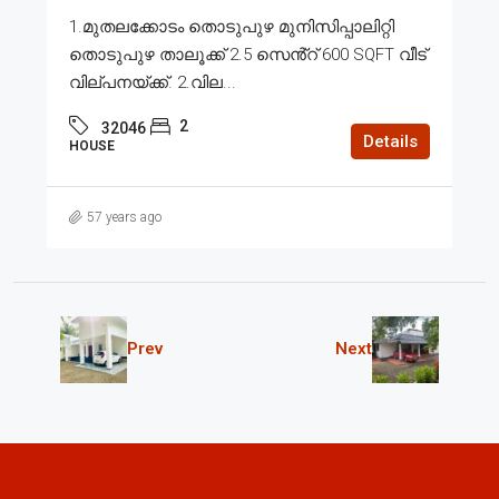
1.മുതലക്കോടം തൊടുപുഴ മുനിസിപ്പാലിറ്റി
തൊടുപുഴ താലൂക്ക് 2.5 സെൻ്റ് 600 SQFT വീട്
വില്പനയ്ക്ക്. 2.വില...
2
32046
Details
HOUSE
57 years ago
Prev
Next