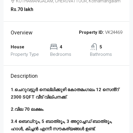
KOTHAMANGALAM, CHERUVATTOOR, Kothamangalam
Rs.70 lakh
Overview
Property ID:
VK24469
House
4
5
Property Type
Bedrooms
Bathrooms
Description
1.ചെറുവട്ടൂർ നെല്ലിക്കുഴി കോതമംഗലം 12 സെൻ്റ്
2300 SQFT വീട് വില്പനക്ക്.
2.വില 70 ലക്ഷം.
3.4 ബെഡ്‌റൂം, 5 ബാത്രൂം, 3 അറ്റാച്ചഡ് ബാത്രൂം,
ഹാൾ, കിച്ചൻ എന്നീ സൗകര്യങ്ങൾ ഉണ്ട്‌.