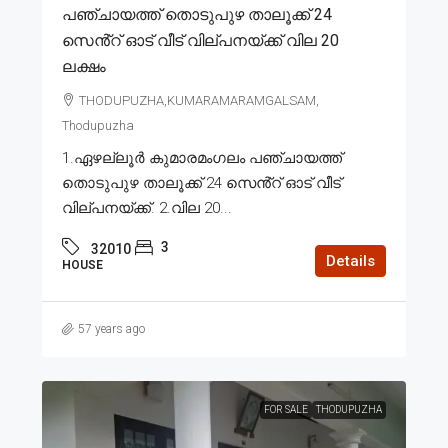
പഞ്ചായത്ത് തൊടുപുഴ താലൂക്ക് 24
സെൻ്റ് ഓട് വീട് വില്പനയ്ക്ക് വില 20
ലക്ഷം
THODUPUZHA,KUMARAMARAMGALSAM,
Thodupuzha
1.ഏഴല്ലൂർ കുമാരമംഗലം പഞ്ചായത്ത്
തൊടുപുഴ താലൂക്ക് 24 സെൻ്റ് ഓട് വീട്
വില്പനയ്ക്ക്. 2.വില 20...
3
32010
Details
HOUSE
57 years ago
FOR SALE
THODUPUZHA