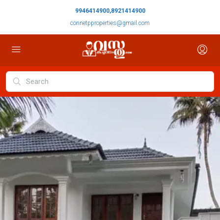
9946414900,8921414900
connetpproperties@gmail.com