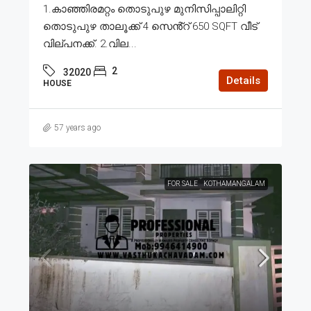
1.കാഞ്ഞിരമറ്റം തൊടുപുഴ മുനിസിപ്പാലിറ്റി
തൊടുപുഴ താലൂക്ക് 4 സെൻ്റ് 650 SQFT വീട്
വില്പനക്ക്. 2.വില...
2
32020
Details
HOUSE
57 years ago
FOR SALE
KOTHAMANGALAM