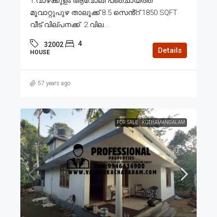
1.വാഴക്കുളം ആവോലി പഞ്ചായത്ത്
മൂവാറ്റുപുഴ താലൂക്ക് 8.5 സെൻ്റ് 1850 SQFT
വീട് വില്പനക്ക്. 2.വില...
4
32002
Details
HOUSE
57 years ago
FOR SALE
KOTHAMANGALAM