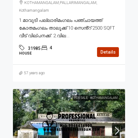
KOTHAMANGALAM,PALLARIMANGALAM,
Kothamangalam
1.മാവുടി പല്ലാരിമംഗലം പഞ്ചായത്ത്
കോതമംഗലം താലൂക്ക് 10 സെൻ്റ് 2500 SQFT
വീട് വില്പനക്ക്. 2.വില...
4
31985
Details
HOUSE
57 years ago
FOR SALE
KOTHAMANGALAM