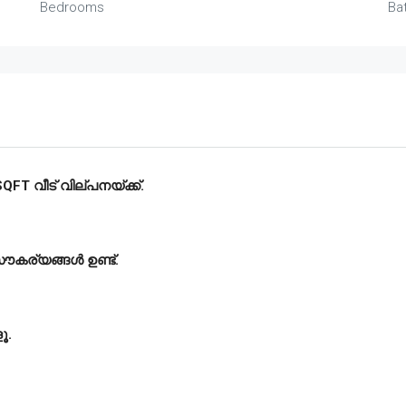
Bedrooms
Ba
FT വീട് വില്പനയ്ക്ക്.
സൗകര്യങ്ങൾ ഉണ്ട്.
ൂ.