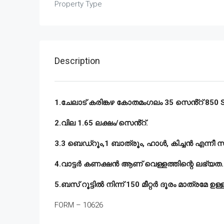
Property Type
Description
1.ചേലാട് കരിങ്കഴ കോതമംഗലം 35 സെൻ്റ് 850 SQ
2.വില 1.65 ലക്ഷം/സെൻ്റ്.
3.3 ബെഡ്‌റൂം,1 ബാത്രൂം, ഹാൾ, കിച്ചൻ എന്നീ 
4.വാട്ടർ കണക്ഷൻ ആണ് വെള്ളത്തിന്റെ ലഭ്യത.
5.ബസ് റൂട്ടിൽ നിന്ന് 150 മീറ്റർ ദൂരം മാത്രമേ ഉള്ള
FORM – 10626