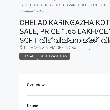
CHELAD KARINGAZHA KOTHAMANGALAM 35 CENT 850 SQFT H
ലക്ഷം/സെൻ്റ്.
CHELAD KARINGAZHA KOT
SALE, PRICE 1.65 LAKH/C
SQFT വീട് വില്പനയ്ക്ക്. വ
KOTHAMANGALAM, CHELAD, Kothamangalam
FOR SALE
KOTHAMANGALAM
Overview
House