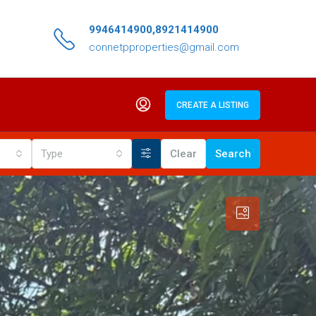
9946414900,8921414900
connetpproperties@gmail.com
CREATE A LISTING
Type
Clear
Search