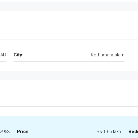
LAD
City:
Kothamangalam
2953
Price
Rs.1.65 lakh
Bed