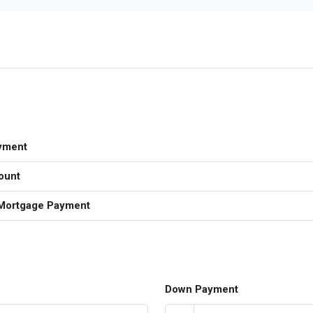
yment
ount
Mortgage Payment
Down Payment