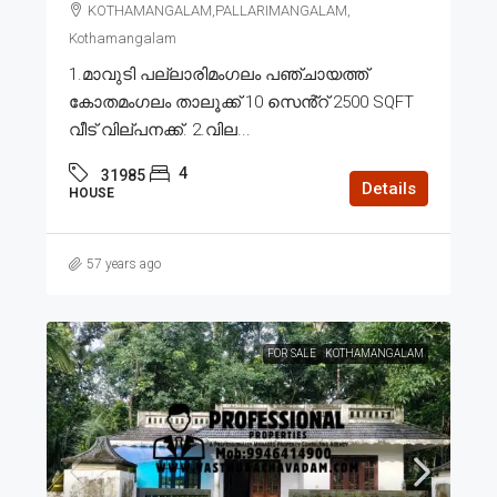
KOTHAMANGALAM,PALLARIMANGALAM,
Kothamangalam
1.മാവുടി പല്ലാരിമംഗലം പഞ്ചായത്ത്
കോതമംഗലം താലൂക്ക് 10 സെൻ്റ് 2500 SQFT
വീട് വില്പനക്ക്. 2.വില...
4
31985
Details
HOUSE
57 years ago
FOR SALE
KOTHAMANGALAM