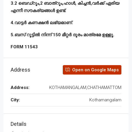
3.2 ബെഡ്റൂം,2 ബാത്റൂം,ഹാൾ, കിച്ചൻ,വർക്ക് ഏരിയ
എന്നീ സൗകര്യങ്ങൾ ഉണ്ട്.
4.വാട്ടർ കണക്ഷൻ ലഭ്യമാണ്.
5.ബസ് റൂട്ടിൽ നിന്ന് 150 മീറ്റർ ദൂരം മാത്രമേ ഉള്ളൂ.
FORM 11543
Address
Open on Google Maps
Address:
KOTHAMANGALAM,CHATHAMATTOM
City:
Kothamangalam
Details