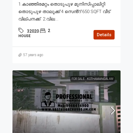
1.കാഞ്ഞിരമറ്റം തൊടുപുഴ മുനിസിപ്പാലിറ്റി
തൊടുപുഴ താലൂക്ക് 4 സെൻ്റ് 650 SQFT വീട്
വില്പനക്ക്. 2.വില...
2
32020
Details
HOUSE
57 years ago
FOR SALE
KOTHAMANGALAM