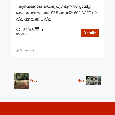
1.മുതലക്കോടം തൊടുപുഴ മുനിസിപ്പാലിറ്റി
തൊടുപുഴ താലൂക്ക് 2.5 സെൻ്റ് 600 SQFT വീട്
വില്പനയ്ക്ക്. 2.വില...
2
32046
Details
HOUSE
57 years ago
Prev
Next