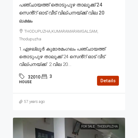
പഞ്ചായത്ത് തൊടുപുഴ താലൂക്ക് 24
സെൻ്റ് ഓട് വീട് വില്പനയ്ക്ക് വില 20
ലക്ഷം
THODUPUZHA,KUMARAMARAMGALSAM,
Thodupuzha
1.ഏഴല്ലൂർ കുമാരമംഗലം പഞ്ചായത്ത്
തൊടുപുഴ താലൂക്ക് 24 സെൻ്റ് ഓട് വീട്
വില്പനയ്ക്ക്. 2.വില 20...
3
32010
Details
HOUSE
57 years ago
FOR SALE
THODUPUZHA