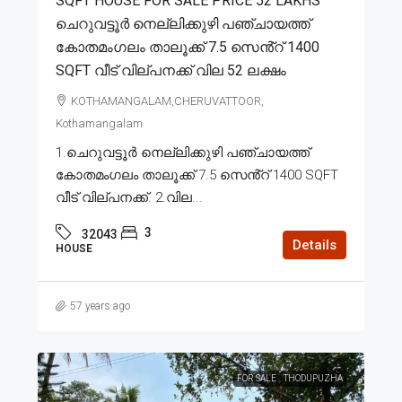
SQFT HOUSE FOR SALE PRICE 52 LAKHS
ചെറുവട്ടൂർ നെല്ലിക്കുഴി പഞ്ചായത്ത്
കോതമംഗലം താലൂക്ക് 7.5 സെൻ്റ് 1400
SQFT വീട് വില്പനക്ക് വില 52 ലക്ഷം
KOTHAMANGALAM,CHERUVATTOOR,
Kothamangalam
1.ചെറുവട്ടൂർ നെല്ലിക്കുഴി പഞ്ചായത്ത്
കോതമംഗലം താലൂക്ക് 7.5 സെൻ്റ് 1400 SQFT
വീട് വില്പനക്ക്. 2.വില...
3
32043
Details
HOUSE
57 years ago
FOR SALE
THODUPUZHA