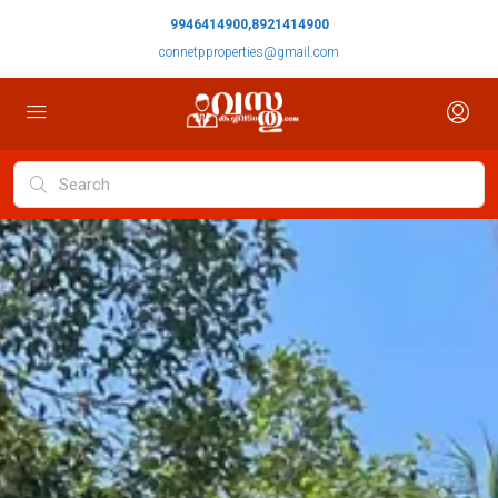
9946414900,8921414900
connetpproperties@gmail.com