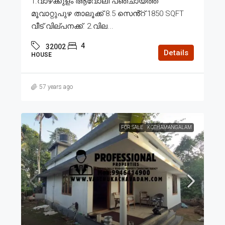
1.വാഴക്കുളം ആവോലി പഞ്ചായത്ത്
മൂവാറ്റുപുഴ താലൂക്ക് 8.5 സെൻ്റ് 1850 SQFT
വീട് വില്പനക്ക്. 2.വില...
4
32002
Details
HOUSE
57 years ago
FOR SALE
KOTHAMANGALAM