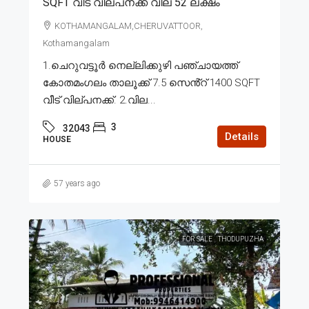
SQFT വീട് വില്പനക്ക് വില 52 ലക്ഷം
KOTHAMANGALAM,CHERUVATTOOR,
Kothamangalam
1.ചെറുവട്ടൂർ നെല്ലിക്കുഴി പഞ്ചായത്ത്
കോതമംഗലം താലൂക്ക് 7.5 സെൻ്റ് 1400 SQFT
വീട് വില്പനക്ക്. 2.വില...
3
32043
Details
HOUSE
57 years ago
FOR SALE
THODUPUZHA