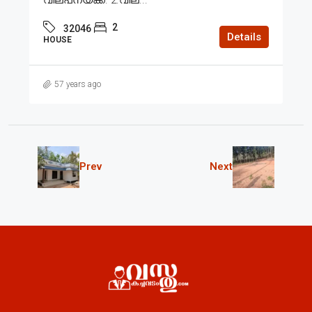
2
32046
Details
HOUSE
57 years ago
Prev
Next