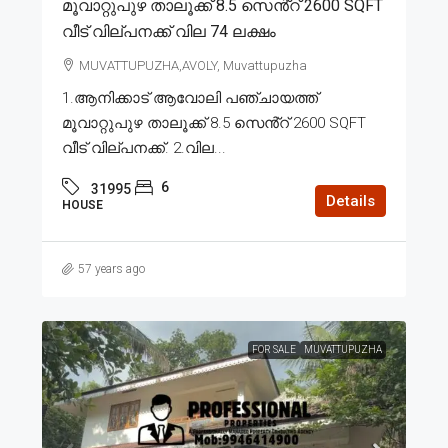
മൂവാറ്റുപുഴ താലൂക്ക് 8.5 സെൻ്റ് 2600 SQFT
വീട് വില്പനക്ക് വില 74 ലക്ഷം
MUVATTUPUZHA,AVOLY, Muvattupuzha
1.ആനിക്കാട് ആവോലി പഞ്ചായത്ത്
മൂവാറ്റുപുഴ താലൂക്ക് 8.5 സെൻ്റ് 2600 SQFT
വീട് വില്പനക്ക്. 2.വില...
6
31995
Details
HOUSE
57 years ago
FOR SALE
MUVATTUPUZHA