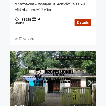
കോതമംഗലം താലൂക്ക് 10 സെൻ്റ് 2500 SQFT
വീട് വില്പനക്ക്. 2.വില...
4
31985
Details
HOUSE
57 years ago
FOR SALE
KOTHAMANGALAM