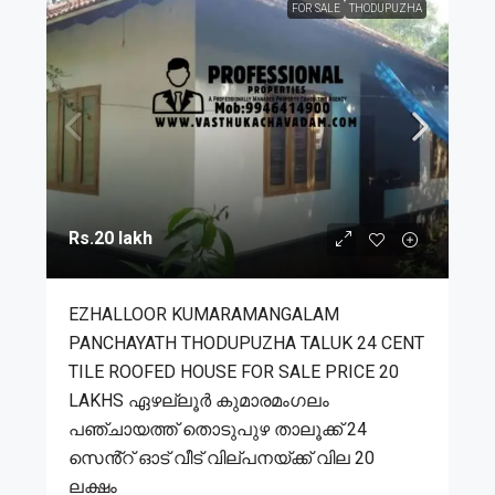
FOR SALE
THODUPUZHA
Rs.20 lakh
EZHALLOOR KUMARAMANGALAM
PANCHAYATH THODUPUZHA TALUK 24 CENT
TILE ROOFED HOUSE FOR SALE PRICE 20
LAKHS ഏഴല്ലൂർ കുമാരമംഗലം
പഞ്ചായത്ത് തൊടുപുഴ താലൂക്ക് 24
സെൻ്റ് ഓട് വീട് വില്പനയ്ക്ക് വില 20
ലക്ഷം