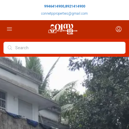
9946414900,8921414900
connetpproperties@gmail.com