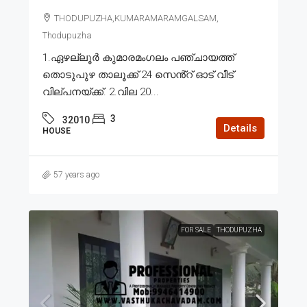
THODUPUZHA,KUMARAMARAMGALSAM,
Thodupuzha
1.ഏഴല്ലൂർ കുമാരമംഗലം പഞ്ചായത്ത്
തൊടുപുഴ താലൂക്ക് 24 സെൻ്റ് ഓട് വീട്
വില്പനയ്ക്ക്. 2.വില 20...
3
32010
Details
HOUSE
57 years ago
FOR SALE
THODUPUZHA