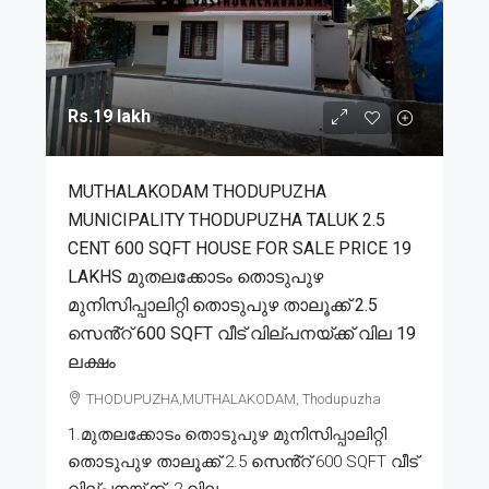
Rs.19 lakh
MUTHALAKODAM THODUPUZHA
MUNICIPALITY THODUPUZHA TALUK 2.5
CENT 600 SQFT HOUSE FOR SALE PRICE 19
LAKHS മുതലക്കോടം തൊടുപുഴ
മുനിസിപ്പാലിറ്റി തൊടുപുഴ താലൂക്ക് 2.5
സെൻ്റ് 600 SQFT വീട് വില്പനയ്ക്ക് വില 19
ലക്ഷം
THODUPUZHA,MUTHALAKODAM, Thodupuzha
1.മുതലക്കോടം തൊടുപുഴ മുനിസിപ്പാലിറ്റി
തൊടുപുഴ താലൂക്ക് 2.5 സെൻ്റ് 600 SQFT വീട്
വില്പനയ്ക്ക്. 2.വില...