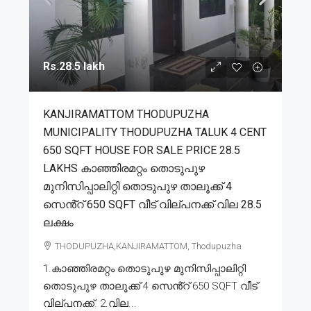
Rs.28.5 lakh
KANJIRAMATTOM THODUPUZHA
MUNICIPALITY THODUPUZHA TALUK 4 CENT
650 SQFT HOUSE FOR SALE PRICE 28.5
LAKHS കാഞ്ഞിരമറ്റം തൊടുപുഴ
മുനിസിപ്പാലിറ്റി തൊടുപുഴ താലൂക്ക് 4
സെൻ്റ് 650 SQFT വീട് വില്പനക്ക് വില 28.5
ലക്ഷം
THODUPUZHA,KANJIRAMATTOM, Thodupuzha
1.കാഞ്ഞിരമറ്റം തൊടുപുഴ മുനിസിപ്പാലിറ്റി
തൊടുപുഴ താലൂക്ക് 4 സെൻ്റ് 650 SQFT വീട്
വില്പനക്ക്. 2.വില...