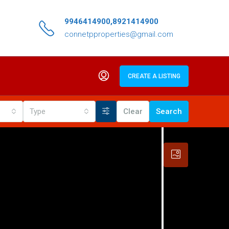
9946414900,8921414900
connetpproperties@gmail.com
CREATE A LISTING
Type
Clear
Search