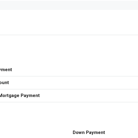
yment
ount
Mortgage Payment
Down Payment