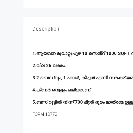
Description
1.ആയവന മൂവാറ്റുപുഴ 10 സെൻ്റ് 1000 SQFT വീട
2.വില 25 ലക്ഷം.
3.2 ബെഡ്‌റൂം, 1 ഹാൾ, കിച്ചൻ എന്നീ സൗകര്യങ്ങ
4.കിണർ വെള്ളം ലഭ്യമാണ്.
5.ബസ് റൂട്ടിൽ നിന്ന് 700 മീറ്റർ ദൂരം മാത്രമേ ഉള്ള
FORM 10772