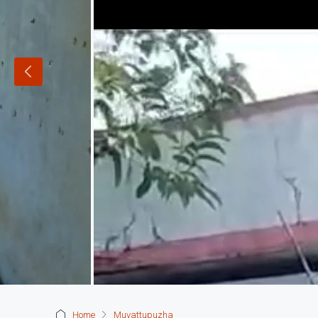
Home
Muvattupuzha