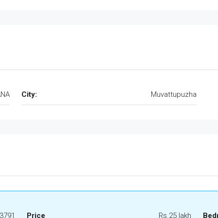
ANA
City:
Muvattupuzha
3791
Price
Rs.25 lakh
Bed