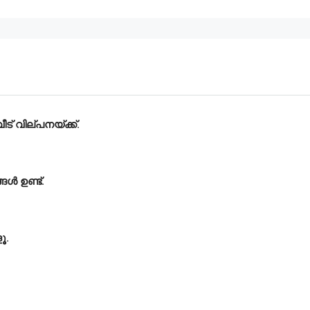
് വില്പനയ്ക്ക്.
ൾ ഉണ്ട്‌.
ൂ.