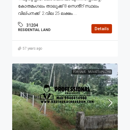
കോതമംഗലം താലൂക്ക് 8 സെൻ്റ് സ്ഥലം
വില്പനക്ക്. 2.വില 25 ലക്ഷം....
31204
Details
RESIDENTIAL LAND
57 years ago
FOR SALE
MUVATTUPUZHA