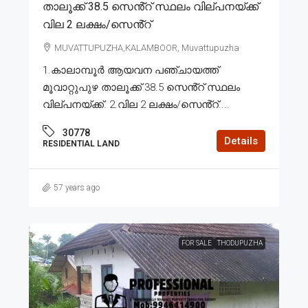
താലൂക്ക് 38.5 സെൻ്റ് സ്ഥലം വില്പനയ്ക്ക്
വില 2 ലക്ഷം/സെൻ്റ്
MUVATTUPUZHA,KALAMBOOR, Muvattupuzha
1.കാലാമ്പൂർ ആയവന പഞ്ചായത്ത്
മൂവാറ്റുപുഴ താലൂക്ക് 38.5 സെൻ്റ് സ്ഥലം
വില്പനയ്ക്ക്. 2.വില 2 ലക്ഷം/സെൻ്റ്....
30778
Details
RESIDENTIAL LAND
57 years ago
FOR SALE
THODUPUZHA