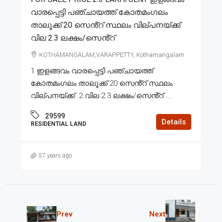
വാരപ്പെട്ടി പഞ്ചായത്ത് കോതമംഗലം
താലൂക്ക് 20 സെൻ്റ് സ്ഥലം വില്പനയ്ക്ക്
വില 2.3 ലക്ഷം/സെൻ്റ്
KOTHAMANGALAM,VARAPPETTY, Kothamangalam
1.ഇളങ്ങവം വാരപ്പെട്ടി പഞ്ചായത്ത്
കോതമംഗലം താലൂക്ക് 20 സെൻ്റ് സ്ഥലം
വില്പനയ്ക്ക്. 2.വില 2.3 ലക്ഷം/സെൻ്റ്....
29599
Details
RESIDENTIAL LAND
57 years ago
Prev
Next