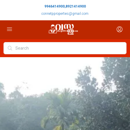
9946414900,8921414900
connetpproperties@gmail.com