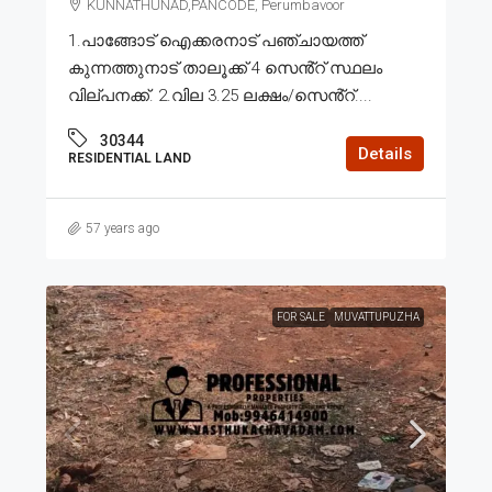
KUNNATHUNAD,PANCODE, Perumbavoor
1.പാങ്ങോട് ഐക്കരനാട് പഞ്ചായത്ത്
കുന്നത്തുനാട് താലൂക്ക് 4 സെൻ്റ് സ്ഥലം
വില്പനക്ക്. 2.വില 3.25 ലക്ഷം/സെൻ്റ്....
30344
Details
RESIDENTIAL LAND
57 years ago
FOR SALE
MUVATTUPUZHA