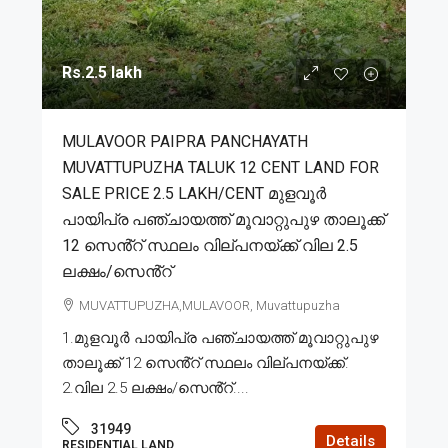
Rs.2.5 lakh
MULAVOOR PAIPRA PANCHAYATH
MUVATTUPUZHA TALUK 12 CENT LAND FOR
SALE PRICE 2.5 LAKH/CENT മുളവൂർ
പായിപ്ര പഞ്ചായത്ത് മൂവാറ്റുപുഴ താലൂക്ക്
12 സെൻ്റ് സ്ഥലം വില്പനയ്ക്ക് വില 2.5
ലക്ഷം/സെൻ്റ്
MUVATTUPUZHA,MULAVOOR, Muvattupuzha
1.മുളവൂർ പായിപ്ര പഞ്ചായത്ത് മൂവാറ്റുപുഴ
താലൂക്ക് 12 സെൻ്റ് സ്ഥലം വില്പനയ്ക്ക്.
2.വില 2.5 ലക്ഷം/സെൻ്റ്....
31949
Details
RESIDENTIAL LAND