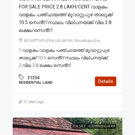
FOR SALE PRICE 2.8 LAKH/CENT വാളകം
വാളകം പഞ്ചായത്ത് മൂവാറ്റുപുഴ താലൂക്ക്
10.5 സെൻ്റ് സ്ഥലം വില്പനയ്ക്ക് വില 2.8
ലക്ഷം/സെൻ്റ്
MUVATTUPUZHA,VALAKOM, Muvattupuzha
1.വാളകം വാളകം പഞ്ചായത്ത് മൂവാറ്റുപുഴ
താലൂക്ക് 10.5 സെൻ്റ് സ്ഥലം വില്പനയ്ക്ക്.
2.വില 2.8 ലക്ഷം/സെൻ്റ്....
31354
Details
RESIDENTIAL LAND
57 years ago
FOR SALE
KOTHAMANGALAM