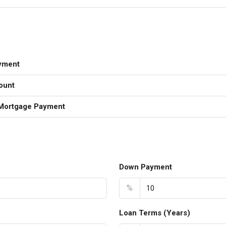
yment
ount
Mortgage Payment
Down Payment
%
Loan Terms (Years)