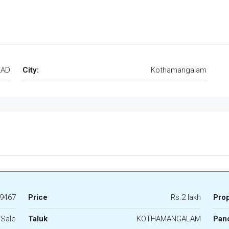
KAD
City:
Kothamangalam
9467
Price
Rs.2 lakh
Pro
 Sale
Taluk
KOTHAMANGALAM
Panc