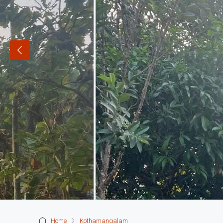
Home
Kothamangalam