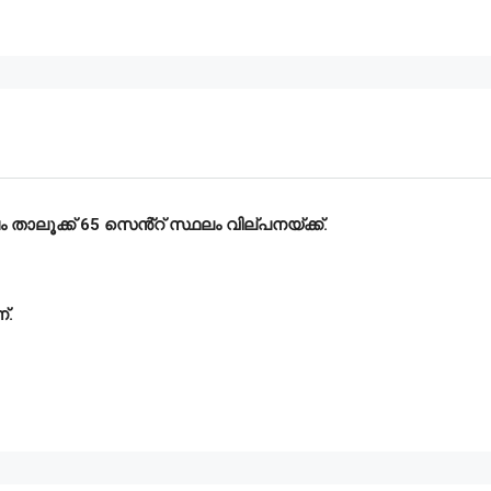
ാലൂക്ക് 65 സെൻ്റ് സ്ഥലം വില്പനയ്ക്ക്.
്.