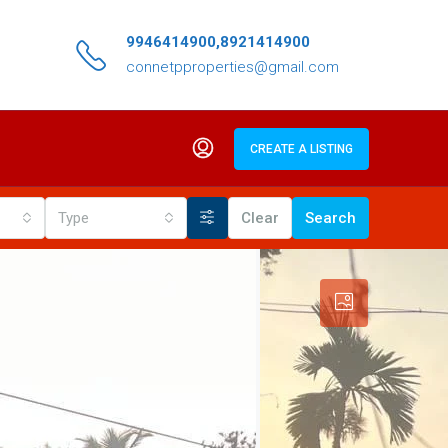
9946414900,8921414900
connetpproperties@gmail.com
CREATE A LISTING
Type
Clear
Search