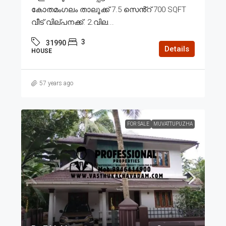
കോതമംഗലം താലൂക്ക് 7.5 സെൻ്റ് 700 SQFT
വീട് വില്പനക്ക്. 2.വില...
3
31990
Details
HOUSE
57 years ago
FOR SALE
MUVATTUPUZHA