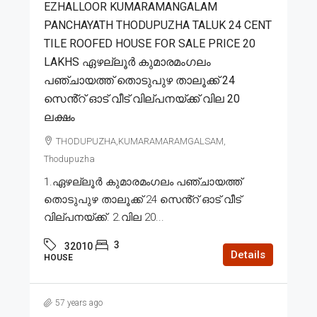
EZHALLOOR KUMARAMANGALAM
PANCHAYATH THODUPUZHA TALUK 24 CENT
TILE ROOFED HOUSE FOR SALE PRICE 20
LAKHS ഏഴല്ലൂർ കുമാരമംഗലം
പഞ്ചായത്ത് തൊടുപുഴ താലൂക്ക് 24
സെൻ്റ് ഓട് വീട് വില്പനയ്ക്ക് വില 20
ലക്ഷം
THODUPUZHA,KUMARAMARAMGALSAM,
Thodupuzha
1.ഏഴല്ലൂർ കുമാരമംഗലം പഞ്ചായത്ത്
തൊടുപുഴ താലൂക്ക് 24 സെൻ്റ് ഓട് വീട്
വില്പനയ്ക്ക്. 2.വില 20...
3
32010
Details
HOUSE
57 years ago