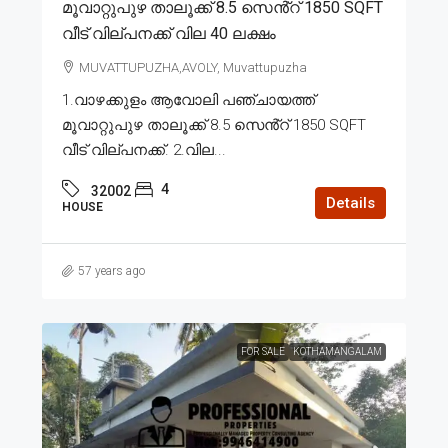
മൂവാറ്റുപുഴ താലൂക്ക് 8.5 സെൻ്റ് 1850 SQFT
വീട് വില്പനക്ക് വില 40 ലക്ഷം
MUVATTUPUZHA,AVOLY, Muvattupuzha
1.വാഴക്കുളം ആവോലി പഞ്ചായത്ത്
മൂവാറ്റുപുഴ താലൂക്ക് 8.5 സെൻ്റ് 1850 SQFT
വീട് വില്പനക്ക്. 2.വില...
4
32002
Details
HOUSE
57 years ago
FOR SALE
KOTHAMANGALAM