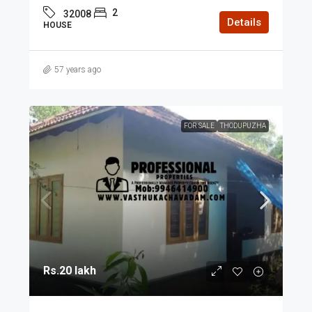
2
32008
Details
HOUSE
57 years ago
FOR SALE
THODUPUZHA
Rs.20 lakh