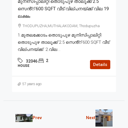
മുനിസിപ്പാലിറ്റി തൊടുപുഴ താലൂക്ക് 2.5
സെൻ്റ് 600 SQFT വീട് വില്പനയ്ക്ക് വില 19
ലക്ഷം
THODUPUZHA,MUTHALAKODAM, Thodupuzha
1.മുതലക്കോടം തൊടുപുഴ മുനിസിപ്പാലിറ്റി
തൊടുപുഴ താലൂക്ക് 2.5 സെൻ്റ് 600 SQFT വീട്
വില്പനയ്ക്ക്. 2.വില...
2
32046
Details
HOUSE
57 years ago
Prev
Next