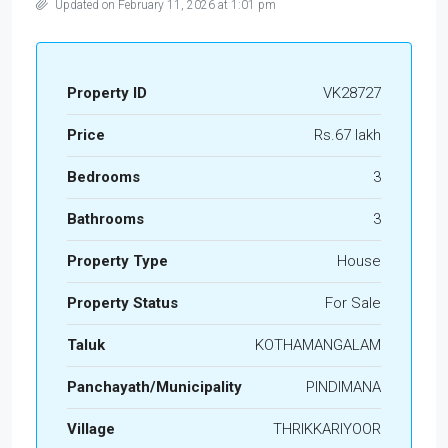
Updated on February 11, 2026 at 1:01 pm
Property ID
VK28727
Price
Rs.67 lakh
Bedrooms
3
Bathrooms
3
Property Type
House
Property Status
For Sale
Taluk
KOTHAMANGALAM
Panchayath/Municipality
PINDIMANA
Village
THRIKKARIYOOR