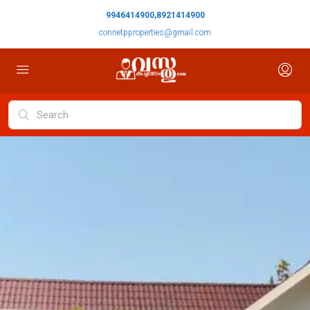
9946414900,8921414900
connetpproperties@gmail.com