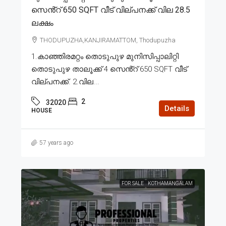
സെൻ്റ് 650 SQFT വീട് വില്പനക്ക് വില 28.5
ലക്ഷം
THODUPUZHA,KANJIRAMATTOM, Thodupuzha
1.കാഞ്ഞിരമറ്റം തൊടുപുഴ മുനിസിപ്പാലിറ്റി
തൊടുപുഴ താലൂക്ക് 4 സെൻ്റ് 650 SQFT വീട്
വില്പനക്ക്. 2.വില...
2
32020
Details
HOUSE
57 years ago
FOR SALE
KOTHAMANGALAM