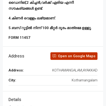
ഡൈനിങ്,2 കിച്ചൻ,വർക്ക് ഏരിയ എന്നീ
സൗകര്യങ്ങൾ ഉണ്ട്.
4.കിണർ വെള്ളം ലഭ്യമാണ്.
5.ബസ് റൂട്ടിൽ നിന്ന് 100 മീറ്റർ ദൂരം മാത്രമേ ഉള്ളൂ.
FORM 11457
Address
Open on Google Maps
Address:
KOTHAMANGALAM,AYAKKAD
City:
Kothamangalam
Details