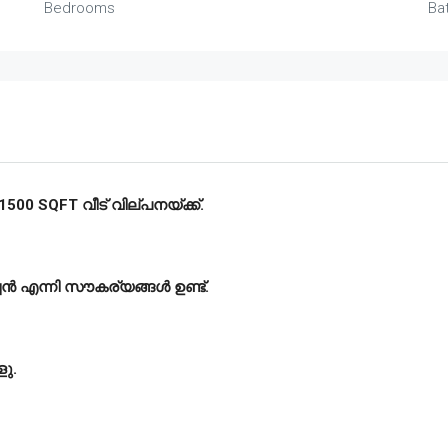
Bedrooms
Ba
00 SQFT വീട് വില്പനയ്ക്ക്.
ച്ചൻ എന്നി സൗകര്യങ്ങൾ ഉണ്ട്.
്ളു.