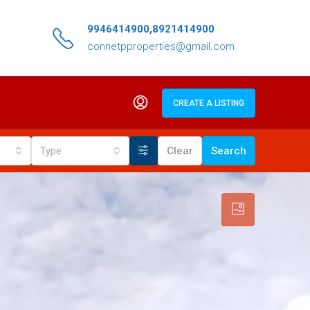
9946414900,8921414900
connetpproperties@gmail.com
CREATE A LISTING
Type
Clear
Search