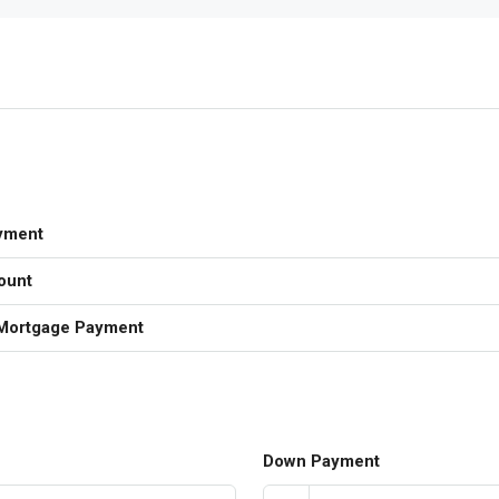
yment
ount
Mortgage Payment
Down Payment