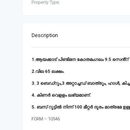
Property Type
Description
1.ആയക്കാട് പിണ്ടിമന കോതമംഗലം 9.5 സെൻ്റ് 15
2.വില 65 ലക്ഷം.
3. 3 ബെഡ്‌റൂം,3 അറ്റാച്ചഡ് ബാത്രൂം, ഹാൾ, കി
4. കിണർ വെളളം ലഭ്യമാണ്.
5. ബസ് റൂട്ടിൽ നിന്ന് 100 മീറ്റർ ദൂരം മാത്രമേ ഉള
FORM – 10546