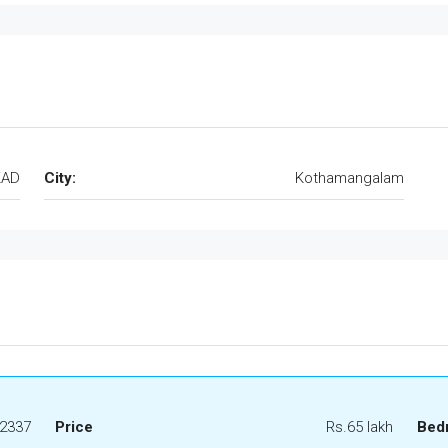
KAD
City:
Kothamangalam
2337
Price
Rs.65 lakh
Bed