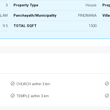
3
Property Type
House
Prop
ALAM
Panchayath/Municipality
PINDIMANA
Vill
9.5
TOTAL SQFT
1500
CHURCH within 3 km
TEMPLE within 3 km