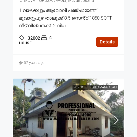
MUVATTUPUZHA,AVOLY, Muvattupuzha
1.വാഴക്കുളം ആവോലി പഞ്ചായത്ത്
മൂവാറ്റുപുഴ താലൂക്ക് 8.5 സെൻ്റ് 1850 SQFT
വീട് വില്പനക്ക്. 2.വില...
4
32002
Details
HOUSE
57 years ago
FOR SALE
KOTHAMANGALAM