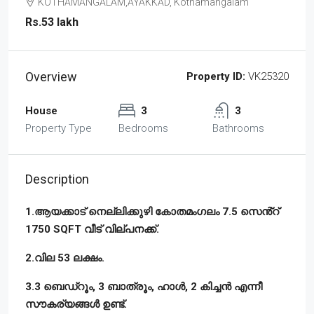
KOTHAMANGALAM,AYAKKAD, Kothamangalam
Rs.53 lakh
Overview
Property ID:
VK25320
House
3
3
Property Type
Bedrooms
Bathrooms
Description
1.ആയക്കാട് നെല്ലിക്കുഴി കോതമംഗലം 7.5 സെൻ്റ്
1750 SQFT വീട് വില്പനക്ക്.
2.വില 53 ലക്ഷം.
3.3 ബെഡ്‌റൂം, 3 ബാത്രൂം, ഹാൾ, 2 കിച്ചൻ എന്നീ
സൗകര്യങ്ങൾ ഉണ്ട്.