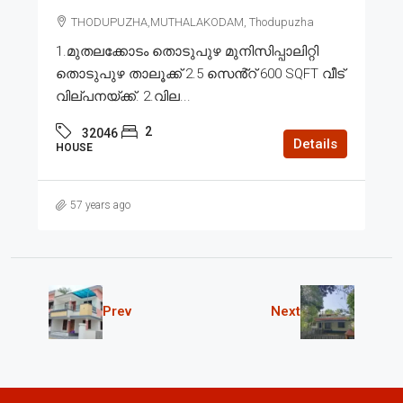
THODUPUZHA,MUTHALAKODAM, Thodupuzha
1.മുതലക്കോടം തൊടുപുഴ മുനിസിപ്പാലിറ്റി
തൊടുപുഴ താലൂക്ക് 2.5 സെൻ്റ് 600 SQFT വീട്
വില്പനയ്ക്ക്. 2.വില...
2
32046
Details
HOUSE
57 years ago
Prev
Next