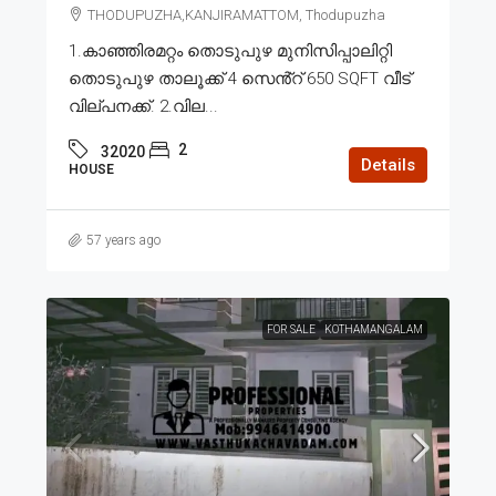
THODUPUZHA,KANJIRAMATTOM, Thodupuzha
1.കാഞ്ഞിരമറ്റം തൊടുപുഴ മുനിസിപ്പാലിറ്റി
തൊടുപുഴ താലൂക്ക് 4 സെൻ്റ് 650 SQFT വീട്
വില്പനക്ക്. 2.വില...
2
32020
Details
HOUSE
57 years ago
FOR SALE
KOTHAMANGALAM