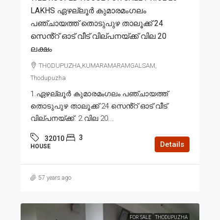
LAKHS ഏഴല്ലൂർ കുമാരമംഗലം
പഞ്ചായത്ത് തൊടുപുഴ താലൂക്ക് 24
സെൻ്റ് ഓട് വീട് വില്പനയ്ക്ക് വില 20
ലക്ഷം
THODUPUZHA,KUMARAMARAMGALSAM,
Thodupuzha
1.ഏഴല്ലൂർ കുമാരമംഗലം പഞ്ചായത്ത്
തൊടുപുഴ താലൂക്ക് 24 സെൻ്റ് ഓട് വീട്
വില്പനയ്ക്ക്. 2.വില 20...
3
32010
Details
HOUSE
57 years ago
FOR SALE
THODUPUZHA