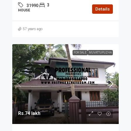
3
31990
Details
HOUSE
57 years ago
FOR SALE
MUVATTUPUZHA
Rs.74 lakh