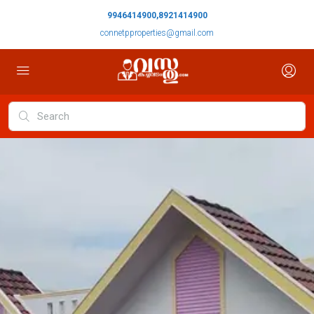
9946414900,8921414900
connetpproperties@gmail.com