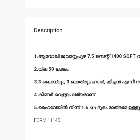
Description
1.ആവോലി മുവാറ്റുപുഴ 7.5 സെന്റ് 1400 SQFT വീട
2.വില 50 ലക്ഷം.
3.3 ബെഡ്‌റൂം, 3 ബാത്രൂം,ഹാൾ, കിച്ചൻ എന്നീ സ
4.കിണർ വെള്ളം ലഭ്യമാണ്.
5.ഹൈവേയിൽ നിന്ന് 1.6 km ദൂരം മാത്രമേ ഉള്ളൂ
FORM 11145