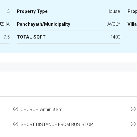
3
Property Type
House
Prop
UZHA
Panchayath/Municipality
AVOLY
Vill
7.5
TOTAL SQFT
1400
CHURCH within 3 km
SHORT DISTANCE FROM BUS STOP