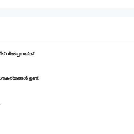
് വിൽപ്പനയ്ക്ക്.
ൗകര്യങ്ങൾ ഉണ്ട്‌.
.