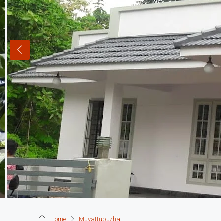
Home
Muvattupuzha