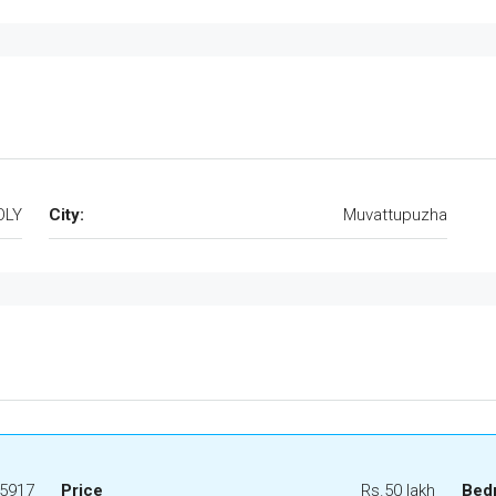
OLY
City:
Muvattupuzha
5917
Price
Rs.50 lakh
Bed