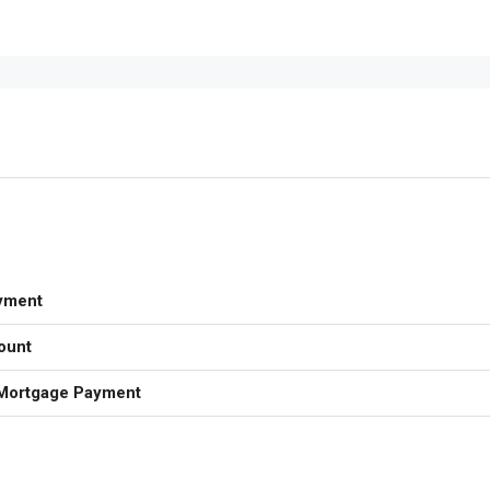
yment
ount
Mortgage Payment