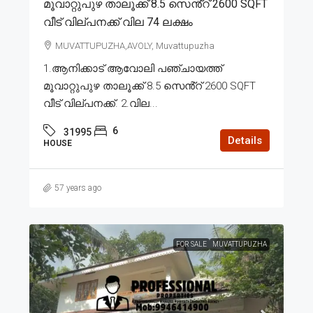
മൂവാറ്റുപുഴ താലൂക്ക് 8.5 സെൻ്റ് 2600 SQFT
വീട് വില്പനക്ക് വില 74 ലക്ഷം
MUVATTUPUZHA,AVOLY, Muvattupuzha
1.ആനിക്കാട് ആവോലി പഞ്ചായത്ത്
മൂവാറ്റുപുഴ താലൂക്ക് 8.5 സെൻ്റ് 2600 SQFT
വീട് വില്പനക്ക്. 2.വില...
6
31995
Details
HOUSE
57 years ago
FOR SALE
MUVATTUPUZHA