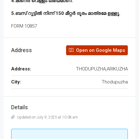
4.കിണർ വെള്ളം ലഭ്യമാണ്.
5.ബസ് റൂട്ടിൽ നിന്ന് 150 മീറ്റർ ദൂരം മാത്രമേ ഉള്ളൂ.
FORM 10857
Address
Open on Google Maps
Address:
THODUPUZHA,ARIKUZHA
City:
Thodupuzha
Details
Updated on July 9, 2025 at 10:08 am