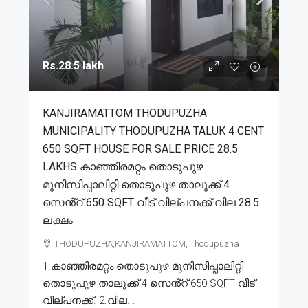
Rs.28.5 lakh
KANJIRAMATTOM THODUPUZHA
MUNICIPALITY THODUPUZHA TALUK 4 CENT
650 SQFT HOUSE FOR SALE PRICE 28.5
LAKHS കാഞ്ഞിരമറ്റം തൊടുപുഴ
മുനിസിപ്പാലിറ്റി തൊടുപുഴ താലൂക്ക് 4
സെൻ്റ് 650 SQFT വീട് വില്പനക്ക് വില 28.5
ലക്ഷം
THODUPUZHA,KANJIRAMATTOM, Thodupuzha
1.കാഞ്ഞിരമറ്റം തൊടുപുഴ മുനിസിപ്പാലിറ്റി
തൊടുപുഴ താലൂക്ക് 4 സെൻ്റ് 650 SQFT വീട്
വില്പനക്ക്. 2.വില...