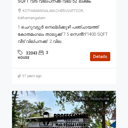
SQFT വീട് വില്പനക്ക് വില 52 ലക്ഷം
KOTHAMANGALAM,CHERUVATTOOR,
Kothamangalam
1.ചെറുവട്ടൂർ നെല്ലിക്കുഴി പഞ്ചായത്ത്
കോതമംഗലം താലൂക്ക് 7.5 സെൻ്റ് 1400 SQFT
വീട് വില്പനക്ക്. 2.വില...
3
32043
Details
HOUSE
57 years ago
FOR SALE
THODUPUZHA