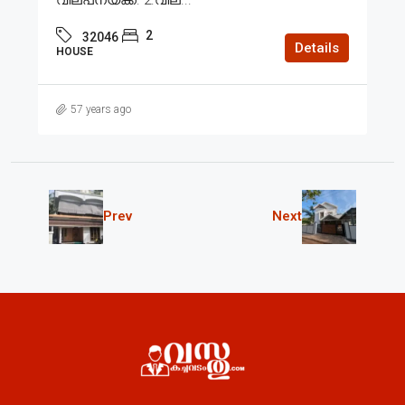
2
32046
Details
HOUSE
57 years ago
Prev
Next