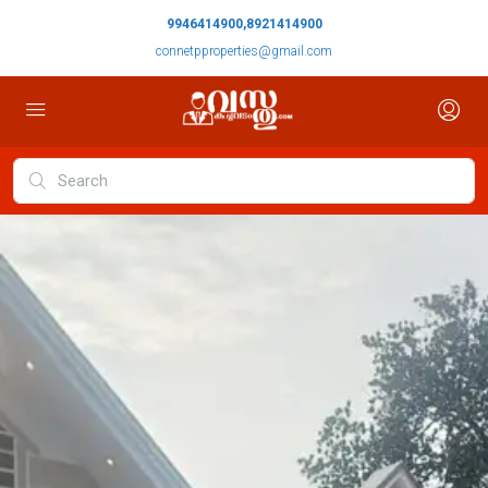
9946414900,8921414900
connetpproperties@gmail.com