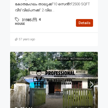
കോതമംഗലം താലൂക്ക് 10 സെൻ്റ് 2500 SQFT
വീട് വില്പനക്ക്. 2.വില...
4
31985
Details
HOUSE
57 years ago
FOR SALE
KOTHAMANGALAM