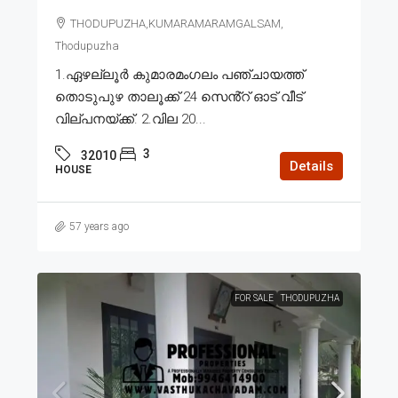
THODUPUZHA,KUMARAMARAMGALSAM,
Thodupuzha
1.ഏഴല്ലൂർ കുമാരമംഗലം പഞ്ചായത്ത്
തൊടുപുഴ താലൂക്ക് 24 സെൻ്റ് ഓട് വീട്
വില്പനയ്ക്ക്. 2.വില 20...
3
32010
Details
HOUSE
57 years ago
FOR SALE
THODUPUZHA