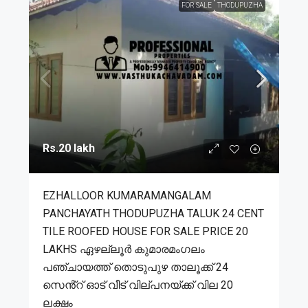
FOR SALE
THODUPUZHA
Rs.20 lakh
EZHALLOOR KUMARAMANGALAM
PANCHAYATH THODUPUZHA TALUK 24 CENT
TILE ROOFED HOUSE FOR SALE PRICE 20
LAKHS ഏഴല്ലൂർ കുമാരമംഗലം
പഞ്ചായത്ത് തൊടുപുഴ താലൂക്ക് 24
സെൻ്റ് ഓട് വീട് വില്പനയ്ക്ക് വില 20
ലക്ഷം