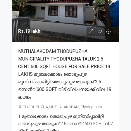
Rs.19 lakh
MUTHALAKODAM THODUPUZHA
MUNICIPALITY THODUPUZHA TALUK 2.5
CENT 600 SQFT HOUSE FOR SALE PRICE 19
LAKHS മുതലക്കോടം തൊടുപുഴ
മുനിസിപ്പാലിറ്റി തൊടുപുഴ താലൂക്ക് 2.5
സെൻ്റ് 600 SQFT വീട് വില്പനയ്ക്ക് വില 19
ലക്ഷം
THODUPUZHA,MUTHALAKODAM, Thodupuzha
1.മുതലക്കോടം തൊടുപുഴ മുനിസിപ്പാലിറ്റി
തൊടുപുഴ താലൂക്ക് 2.5 സെൻ്റ് 600 SQFT വീട്
വില്പനയ്ക്ക്. 2.വില...