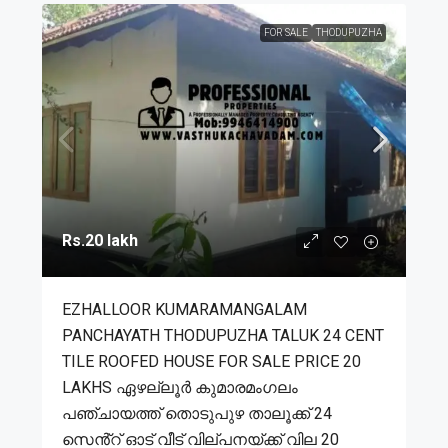
FOR SALE
THODUPUZHA
Rs.20 lakh
EZHALLOOR KUMARAMANGALAM
PANCHAYATH THODUPUZHA TALUK 24 CENT
TILE ROOFED HOUSE FOR SALE PRICE 20
LAKHS ഏഴല്ലൂർ കുമാരമംഗലം
പഞ്ചായത്ത് തൊടുപുഴ താലൂക്ക് 24
സെൻ്റ് ഓട് വീട് വില്പനയ്ക്ക് വില 20