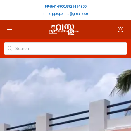
9946414900,8921414900
connetpproperties@gmail.com