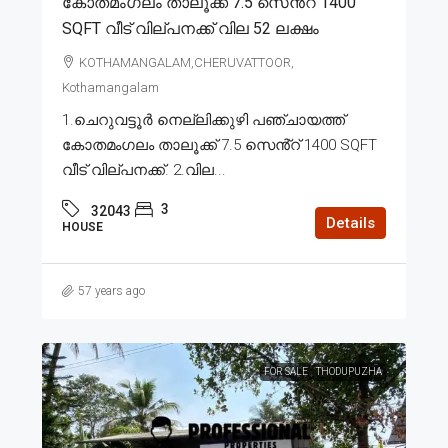
കോതമംഗലം താലൂക്ക് 7.5 സെൻ്റ് 1400
SQFT വീട് വില്പനക്ക് വില 52 ലക്ഷം
KOTHAMANGALAM,CHERUVATTOOR,
Kothamangalam
1.ചെറുവട്ടൂർ നെല്ലിക്കുഴി പഞ്ചായത്ത്
കോതമംഗലം താലൂക്ക് 7.5 സെൻ്റ് 1400 SQFT
വീട് വില്പനക്ക്. 2.വില...
3
32043
Details
HOUSE
57 years ago
FOR SALE
THODUPUZHA