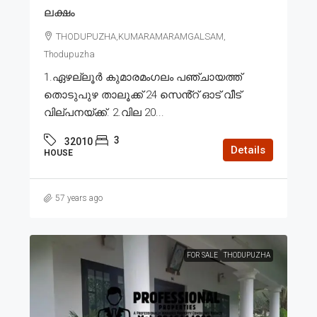
ലക്ഷം
THODUPUZHA,KUMARAMARAMGALSAM,
Thodupuzha
1.ഏഴല്ലൂർ കുമാരമംഗലം പഞ്ചായത്ത്
തൊടുപുഴ താലൂക്ക് 24 സെൻ്റ് ഓട് വീട്
വില്പനയ്ക്ക്. 2.വില 20...
3
32010
Details
HOUSE
57 years ago
FOR SALE
THODUPUZHA