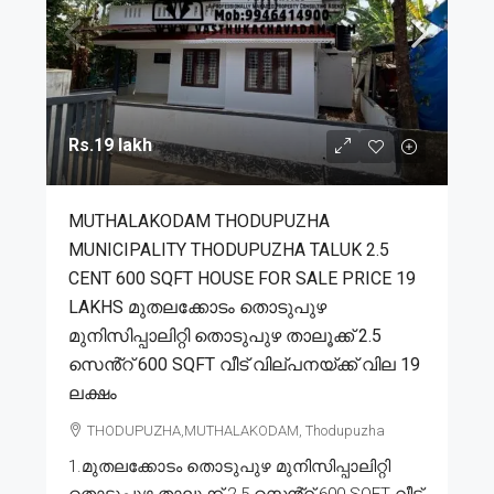
Rs.19 lakh
MUTHALAKODAM THODUPUZHA
MUNICIPALITY THODUPUZHA TALUK 2.5
CENT 600 SQFT HOUSE FOR SALE PRICE 19
LAKHS മുതലക്കോടം തൊടുപുഴ
മുനിസിപ്പാലിറ്റി തൊടുപുഴ താലൂക്ക് 2.5
സെൻ്റ് 600 SQFT വീട് വില്പനയ്ക്ക് വില 19
ലക്ഷം
THODUPUZHA,MUTHALAKODAM, Thodupuzha
1.മുതലക്കോടം തൊടുപുഴ മുനിസിപ്പാലിറ്റി
തൊടുപുഴ താലൂക്ക് 2.5 സെൻ്റ് 600 SQFT വീട്