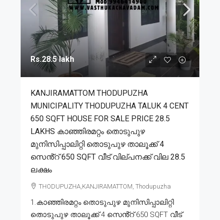
Rs.28.5 lakh
KANJIRAMATTOM THODUPUZHA
MUNICIPALITY THODUPUZHA TALUK 4 CENT
650 SQFT HOUSE FOR SALE PRICE 28.5
LAKHS കാഞ്ഞിരമറ്റം തൊടുപുഴ
മുനിസിപ്പാലിറ്റി തൊടുപുഴ താലൂക്ക് 4
സെൻ്റ് 650 SQFT വീട് വില്പനക്ക് വില 28.5
ലക്ഷം
THODUPUZHA,KANJIRAMATTOM, Thodupuzha
1.കാഞ്ഞിരമറ്റം തൊടുപുഴ മുനിസിപ്പാലിറ്റി
തൊടുപുഴ താലൂക്ക് 4 സെൻ്റ് 650 SQFT വീട്