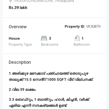
THODUPUZHA,ARIKUZHA, Thodupuzha
Rs.39 lakh
Overview
Property ID:
VK30879
House
3
1
Property Type
Bedrooms
Bathroom
Description
1.അരിക്കുഴ മണക്കാട് പഞ്ചായത്ത് തൊടുപുഴ
താലൂക്ക് 15.5 സെൻ്റ് 1000 SQFT വീട് വില്പനക്ക്.
2.വില 39 ലക്ഷം.
3.3 ബെഡ്റൂം, 1 ബാത്റൂം, ഹാൾ, കിച്ചൻ, വർക്ക്
ഏരിയ എന്നീ സൗകര്യങ്ങൾ ഉണ്ട്.