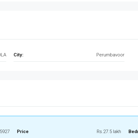
OLA
City:
Perumbavoor
5927
Price
Rs.27.5 lakh
Bed