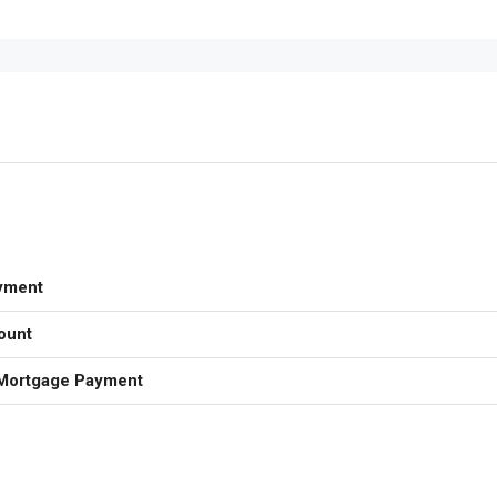
yment
ount
Mortgage Payment