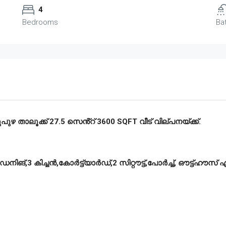
4
Bedrooms
Ba
ഴ താലൂക്ക് 27.5 സെൻ്റ് 3600 SQFT വീട് വില്പനയ്ക്ക്.
ൈനിങ്,3 കിച്ചൻ,കോർട്ട്യാർഡ്,2 സിറ്റൗട്ട്,പോർച്ച്, ഔട്ട്ഹൗസ്