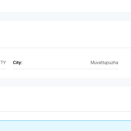
TTY
City:
Muvattupuzha