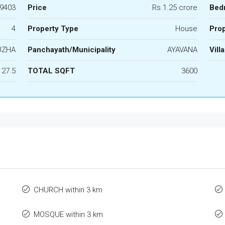
9403
Price
Rs.1.25 crore
Bed
4
Property Type
House
Prop
UZHA
Panchayath/Municipality
AYAVANA
Vill
27.5
TOTAL SQFT
3600
CHURCH within 3 km
MOSQUE within 3 km