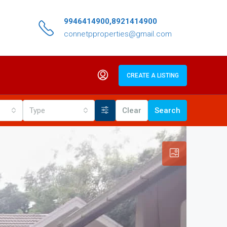
9946414900,8921414900
connetpproperties@gmail.com
CREATE A LISTING
Type
Clear
Search