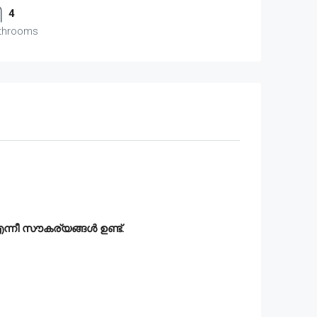
4
throoms
 എന്നീ സൗകര്യങ്ങൾ ഉണ്ട്.