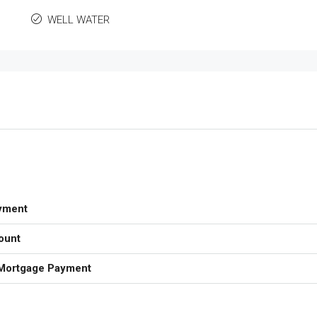
WELL WATER
yment
ount
Mortgage Payment