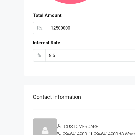
Total Amount
Rs.
Interest Rate
%
Contact Information
CUSTOMERCARE
9946414900
9946414900
Wha