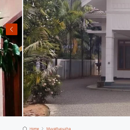
Home
Muvattupuzha