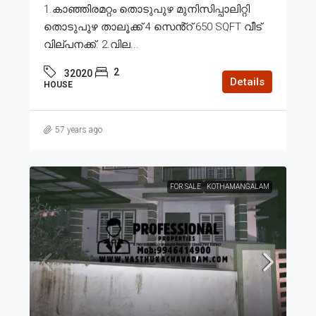
1.കാഞ്ഞിരമറ്റം തൊടുപുഴ മുനിസിപ്പാലിറ്റി
തൊടുപുഴ താലൂക്ക് 4 സെൻ്റ് 650 SQFT വീട്
വില്പനക്ക്. 2.വില...
2
32020
Details
HOUSE
57 years ago
FOR SALE
KOTHAMANGALAM