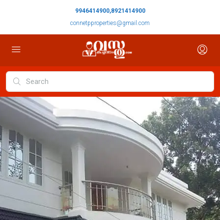
9946414900,8921414900
connetpproperties@gmail.com