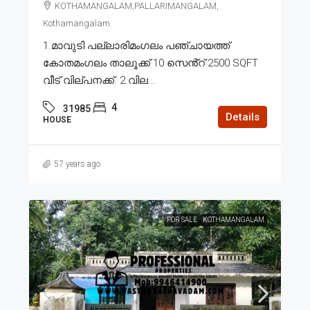
KOTHAMANGALAM,PALLARIMANGALAM,
Kothamangalam
1.മാവുടി പല്ലാരിമംഗലം പഞ്ചായത്ത്
കോതമംഗലം താലൂക്ക് 10 സെൻ്റ് 2500 SQFT
വീട് വില്പനക്ക്. 2.വില...
4
31985
Details
HOUSE
57 years ago
FOR SALE
KOTHAMANGALAM