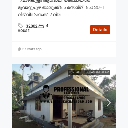
1.വാഴക്കുളം ആവോലി പഞ്ചായത്ത്
മൂവാറ്റുപുഴ താലൂക്ക് 8.5 സെൻ്റ് 1850 SQFT
വീട് വില്പനക്ക്. 2.വില...
4
32002
Details
HOUSE
57 years ago
FOR SALE
KOTHAMANGALAM