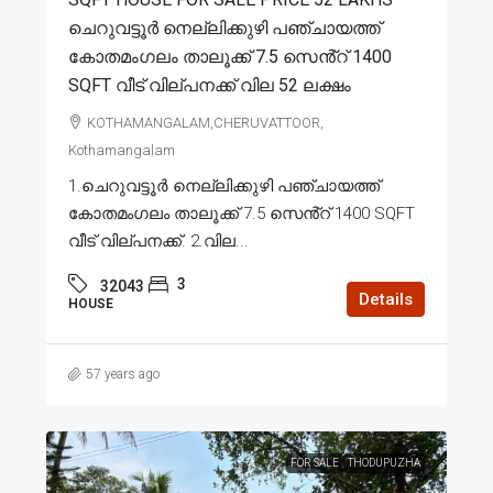
ചെറുവട്ടൂർ നെല്ലിക്കുഴി പഞ്ചായത്ത്
കോതമംഗലം താലൂക്ക് 7.5 സെൻ്റ് 1400
SQFT വീട് വില്പനക്ക് വില 52 ലക്ഷം
KOTHAMANGALAM,CHERUVATTOOR,
Kothamangalam
1.ചെറുവട്ടൂർ നെല്ലിക്കുഴി പഞ്ചായത്ത്
കോതമംഗലം താലൂക്ക് 7.5 സെൻ്റ് 1400 SQFT
വീട് വില്പനക്ക്. 2.വില...
3
32043
Details
HOUSE
57 years ago
FOR SALE
THODUPUZHA