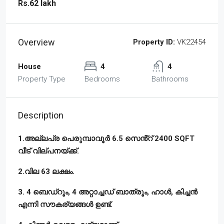
Rs.62 lakh
Overview
Property ID:
VK22454
House
4
4
Property Type
Bedrooms
Bathrooms
Description
1.അല്ലപ്ര പെരുമ്പാവൂർ 6.5 സെൻ്റ് 2400 SQFT
വീട് വില്പനയ്ക്ക്.
2.വില 63 ലക്ഷം.
3. 4 ബെഡ്‌റൂം, 4 അറ്റാച്ചഡ് ബാത്രൂം, ഹാൾ, കിച്ചൻ
എന്നി സൗകര്യങ്ങൾ ഉണ്ട്.