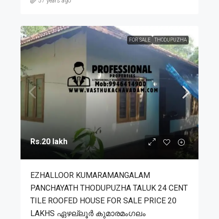
57 years ago
FOR SALE
THODUPUZHA
Rs.20 lakh
EZHALLOOR KUMARAMANGALAM
PANCHAYATH THODUPUZHA TALUK 24 CENT
TILE ROOFED HOUSE FOR SALE PRICE 20
LAKHS ഏഴല്ലൂർ കുമാരമംഗലം