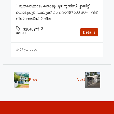
1.മുതലക്കോടം തൊടുപുഴ മുനിസിപ്പാലിറ്റി
തൊടുപുഴ താലൂക്ക് 2.5 സെൻ്റ് 600 SQFT വീട്
വില്പനയ്ക്ക്. 2.വില...
2
32046
Details
HOUSE
57 years ago
Prev
Next