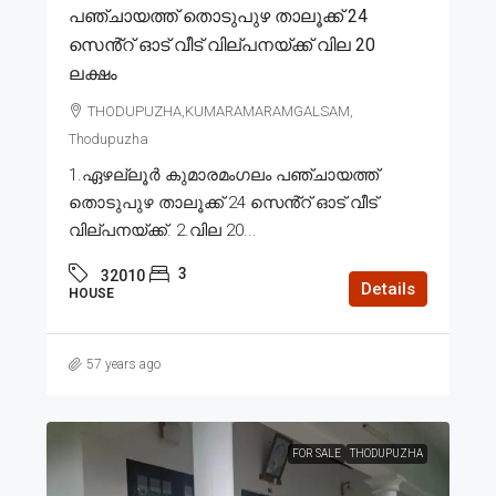
പഞ്ചായത്ത് തൊടുപുഴ താലൂക്ക് 24
സെൻ്റ് ഓട് വീട് വില്പനയ്ക്ക് വില 20
ലക്ഷം
THODUPUZHA,KUMARAMARAMGALSAM,
Thodupuzha
1.ഏഴല്ലൂർ കുമാരമംഗലം പഞ്ചായത്ത്
തൊടുപുഴ താലൂക്ക് 24 സെൻ്റ് ഓട് വീട്
വില്പനയ്ക്ക്. 2.വില 20...
3
32010
Details
HOUSE
57 years ago
FOR SALE
THODUPUZHA