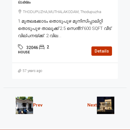
ലക്ഷം
THODUPUZHA,MUTHALAKODAM, Thodupuzha
1.മുതലക്കോടം തൊടുപുഴ മുനിസിപ്പാലിറ്റി
തൊടുപുഴ താലൂക്ക് 2.5 സെൻ്റ് 600 SQFT വീട്
വില്പനയ്ക്ക്. 2.വില...
2
32046
Details
HOUSE
57 years ago
Prev
Next