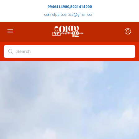
9946414900,8921414900
connetpproperties@gmail.com