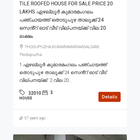
TILE ROOFED HOUSE FOR SALE PRICE 20
LAKHS ഏഴല്ലൂർ കുമാരമംഗലം
പഞ്ചായത്ത് തൊടുപുഴ താലൂക്ക് 24
സെൻ്റ് ഓട് വീട് വില്പനയ്ക്ക് വില 20
ലക്ഷം
THODUPUZHA,KUMARAMARAMGALSAM,
Thodupuzha
1.ഏഴല്ലൂർ കുമാരമംഗലം പഞ്ചായത്ത്
തൊടുപുഴ താലൂക്ക് 24 സെൻ്റ് ഓട് വീട്
വില്പനയ്ക്ക്. 2.വില 20...
3
32010
Details
HOUSE
57 years ago