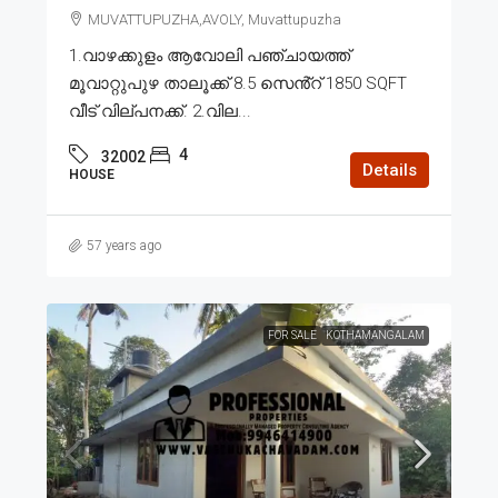
MUVATTUPUZHA,AVOLY, Muvattupuzha
1.വാഴക്കുളം ആവോലി പഞ്ചായത്ത്
മൂവാറ്റുപുഴ താലൂക്ക് 8.5 സെൻ്റ് 1850 SQFT
വീട് വില്പനക്ക്. 2.വില...
4
32002
Details
HOUSE
57 years ago
FOR SALE
KOTHAMANGALAM