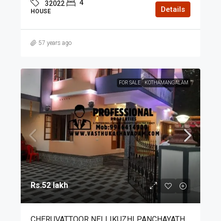
4
32022
Details
HOUSE
57 years ago
FOR SALE
KOTHAMANGALAM
Rs.52 lakh
CHERUVATTOOR NELLIKUZHI PANCHAYATH