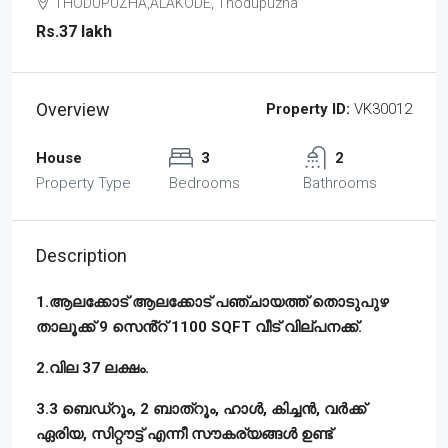
THODUPUZHA,ALAKODE, Thodupuzha
Rs.37 lakh
Overview
Property ID:
VK30012
House
3
2
Property Type
Bedrooms
Bathrooms
Description
1.ആലക്കോട് ആലക്കോട് പഞ്ചായത്ത് തൊടുപുഴ
താലൂക്ക് 9 സെൻ്റ് 1100 SQFT വീട് വില്പനക്ക്.
2.വില 37 ലക്ഷം.
3.3 ബെഡ്റൂം, 2 ബാത്റൂം, ഹാൾ, കിച്ചൻ, വർക്ക്
ഏരിയ, സിറ്റൗട്ട് എന്നീ സൗകര്യങ്ങൾ ഉണ്ട്