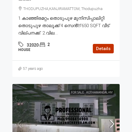
THODUPUZHA,KANJIRAMATTOM, Thodupuzha
1.കാഞ്ഞിരമറ്റം തൊടുപുഴ മുനിസിപ്പാലിറ്റി
തൊടുപുഴ താലൂക്ക് 4 സെൻ്റ് 650 SQFT വീട്
വില്പനക്ക്. 2.വില...
2
32020
Details
HOUSE
57 years ago
FOR SALE
KOTHAMANGALAM