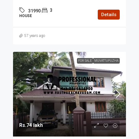
3
31990
Details
HOUSE
57 years ago
FOR SALE
MUVATTUPUZHA
Rs.74 lakh