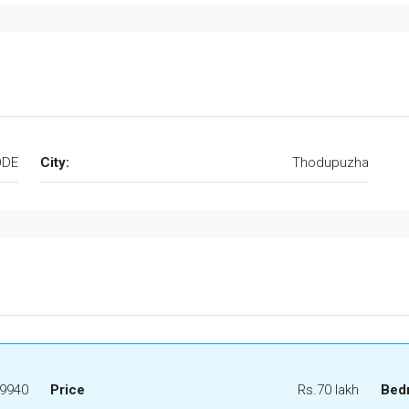
ODE
City:
Thodupuzha
9940
Price
Rs.70 lakh
Bed