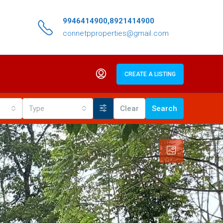
9946414900,8921414900
connetpproperties@gmail.com
CREATE A LISTING
Type
Clear
Search