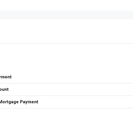
yment
ount
Mortgage Payment