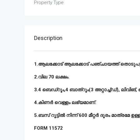
Property Type
Description
1.ആലക്കോട് ആലക്കോട് പഞ്ചായത്ത് തൊടുപുഴ താ
2.വില 70 ലക്ഷം.
3.4 ബെഡ്റൂം,4 ബാത്റൂം(3 അറ്റാച്ച്ഡ്), ലിവിങ
4.കിണർ വെള്ളം ലഭ്യമാണ്.
5.ബസ് റൂട്ടിൽ നിന്ന് 600 മീറ്റർ ദൂരം മാത്രമേ ഉള്ള
FORM 11572