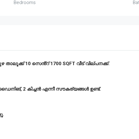
Bedrooms
Ba
ലൂക്ക് 10 സെൻ്റ് 1700 SQFT വീട് വില്പനക്ക്.
്, ഡൈനിങ്, 2 കിച്ചൻ എന്നീ സൗകര്യങ്ങൾ ഉണ്ട്.
ൂ.