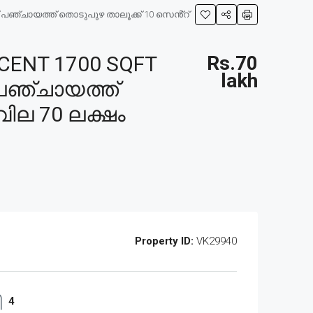
 പഞ്ചായത്ത് തൊടുപുഴ താലൂക്ക് 10 സെൻ്റ്
CENT 1700 SQFT
Rs.70
lakh
പഞ്ചായത്ത്
വില 70 ലക്ഷം
Property ID:
VK29940
4