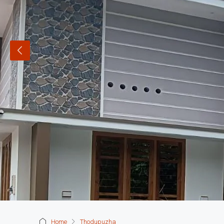
Home
Thodupuzha