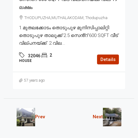
ലക്ഷം
THODUPUZHA,MUTHALAKODAM, Thodupuzha
1.മുതലക്കോടം തൊടുപുഴ മുനിസിപ്പാലിറ്റി
തൊടുപുഴ താലൂക്ക് 2.5 സെൻ്റ് 600 SQFT വീട്
വില്പനയ്ക്ക്. 2.വില...
2
32046
Details
HOUSE
57 years ago
Prev
Next