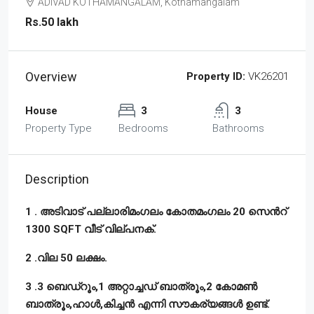
ADIVAD KOTHAMANGALAM, Kothamangalam
Rs.50 lakh
Overview
Property ID:
VK26201
House
3
3
Property Type
Bedrooms
Bathrooms
Description
1 . അടിവാട് പല്ലാരിമംഗലം കോതമംഗലം 20 സെൻറ്
1300 SQFT വീട് വില്പനക്.
2 .വില 50 ലക്ഷം.
3 .3 ബെഡ്‌റൂം,1 അറ്റാച്ചഡ് ബാത്രൂം,2 കോമൺ
ബാത്രൂം,ഹാൾ,കിച്ചൻ എന്നി സൗകര്യങ്ങൾ ഉണ്ട്.