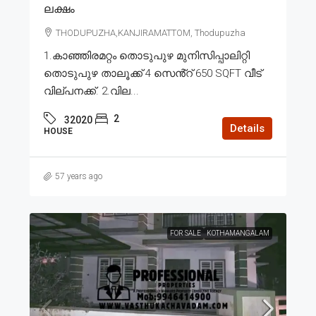
ലക്ഷം
THODUPUZHA,KANJIRAMATTOM, Thodupuzha
1.കാഞ്ഞിരമറ്റം തൊടുപുഴ മുനിസിപ്പാലിറ്റി
തൊടുപുഴ താലൂക്ക് 4 സെൻ്റ് 650 SQFT വീട്
വില്പനക്ക്. 2.വില...
2
32020
Details
HOUSE
57 years ago
FOR SALE
KOTHAMANGALAM