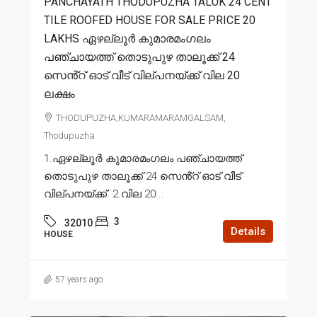
PANCHAYATH THODUPUZHA TALUK 24 CENT
TILE ROOFED HOUSE FOR SALE PRICE 20
LAKHS ഏഴല്ലൂർ കുമാരമംഗലം
പഞ്ചായത്ത് തൊടുപുഴ താലൂക്ക് 24
സെൻ്റ് ഓട് വീട് വില്പനയ്ക്ക് വില 20
ലക്ഷം
THODUPUZHA,KUMARAMARAMGALSAM,
Thodupuzha
1.ഏഴല്ലൂർ കുമാരമംഗലം പഞ്ചായത്ത്
തൊടുപുഴ താലൂക്ക് 24 സെൻ്റ് ഓട് വീട്
വില്പനയ്ക്ക്. 2.വില 20...
3
32010
Details
HOUSE
57 years ago