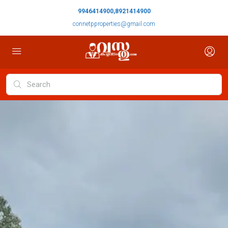
9946414900,8921414900
connetpproperties@gmail.com