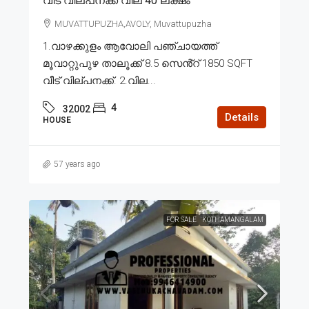
വീട് വില്പനക്ക് വില 40 ലക്ഷം
MUVATTUPUZHA,AVOLY, Muvattupuzha
1.വാഴക്കുളം ആവോലി പഞ്ചായത്ത്
മൂവാറ്റുപുഴ താലൂക്ക് 8.5 സെൻ്റ് 1850 SQFT
വീട് വില്പനക്ക്. 2.വില...
4
32002
Details
HOUSE
57 years ago
FOR SALE
KOTHAMANGALAM